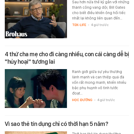
Sau hơn nửa thế kỷ gắn với những
thành công vang dội, Bill Gates
cho biết điều khiến ông hối tiếc
nhất lại không liên quan đến…
TEK-LIFE
-
4 giờ trước
4 thứ cha mẹ cho đi càng nhiều, con cái càng dễ bị
"hủy hoại" tương lai
Ranh giới giữa sự yêu thương
lành mạnh và can thiệp quá đà
vốn rất mong manh, khiến nhiều
bậc phụ huynh vô tình tước
đoạt…
HỌC ĐƯỜNG
-
4 giờ trước
Vì sao thẻ tín dụng chỉ có thời hạn 5 năm?
Thời hạn thẻ tín dụng thường