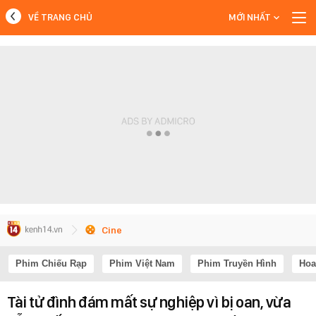
VỀ TRANG CHỦ
MỚI NHẤT
MỚI NHẤT
Xem thêm
Cine
Phim Chiếu Rạp
Phim Việt Nam
Phim Truyền Hình
Hoa
Tài tử đình đám mất sự nghiệp vì bị oan, vừa