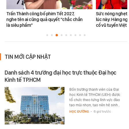
Trấn Thành công bố phim Tết 2027,
Sức nóng nghẹt t
nghe tên ai cũng quả quyết “chắc chắn
lúc này: Hàng ng
là siêu phẩm”
cổ vũ tuyển Việt
TIN MỚI CẬP NHẬT
Danh sách 4 trường đại học trực thuộc Đại học
Kinh tế TP.HCM
Bốn trường thành viên của Đại
học Kinh tế TP.HCM (UEH) được
tổ chức theo từng lĩnh vực đào
tạo mũi nhọn, tạo nên hệ sinh…
HỌC ĐƯỜNG
-
6 giờ trước