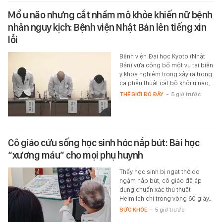
Mổ u não nhưng cắt nhầm mô khỏe khiến nữ bệnh
nhân nguy kịch: Bệnh viện Nhật Bản lên tiếng xin
lỗi
Bệnh viện Đại học Kyoto (Nhật
Bản) vừa công bố một vụ tai biến
y khoa nghiêm trọng xảy ra trong
ca phẫu thuật cắt bỏ khối u não,…
THẾ GIỚI ĐÓ ĐÂY
-
5 giờ trước
Cô giáo cứu sống học sinh hóc nắp bút: Bài học
“xương máu” cho mọi phụ huynh
Thấy học sinh bị ngạt thở do
ngậm nắp bút, cô giáo đã áp
dụng chuẩn xác thủ thuật
Heimlich chỉ trong vòng 60 giây…
SỨC KHỎE
-
5 giờ trước