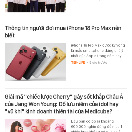
Thông tin người đợi mua iPhone 18 Pro Max nên
biết
iPhone 18 Pro Max được kỳ vọng
là mẫu smartphone đáng chú ý
nhất của Apple trong năm nay.
TEK-LIFE
-
5 giờ trước
Giải mã "chiếc lược Cherry" gây sốt khắp Châu Á
của Jang Won Young: Đồ lưu niệm của idol hay
"vũ khí" kinh doanh thiên tài của Medicube?
Liệu bạn có bỏ ra khoảng
600.000 nghìn đồng để mua 1
chiếc lược không có quá nhiều