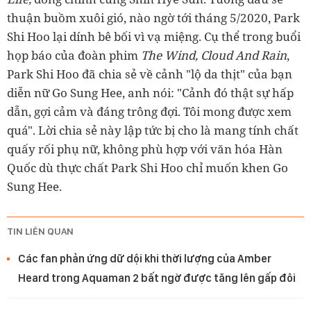
thuận buồm xuôi gió, nào ngờ tới
tháng 5/2020, Park
Shi Hoo lại dính bê bối vì vạ miệng. Cụ thể trong buổi
họp báo của đoàn phim
The Wind, Cloud And Rain
,
Park Shi Hoo đã chia sẻ về cảnh "lộ da thịt" của bạn
diễn nữ Go Sung Hee, anh nói:
"Cảnh đó thật sự hấp
dẫn, gợi cảm và đáng trông đợi. Tôi mong được xem
quá". Lời chia sẻ này lập tức bị cho là mang tính chất
quấy rối phụ nữ,
không phù hợp với văn hóa Hàn
Quốc dù thực chất Park Shi Hoo chỉ muốn khen Go
Sung Hee.
TIN LIÊN QUAN
Các fan phản ứng dữ dội khi thời lượng của Amber
Heard trong Aquaman 2 bất ngờ được tăng lên gấp đôi