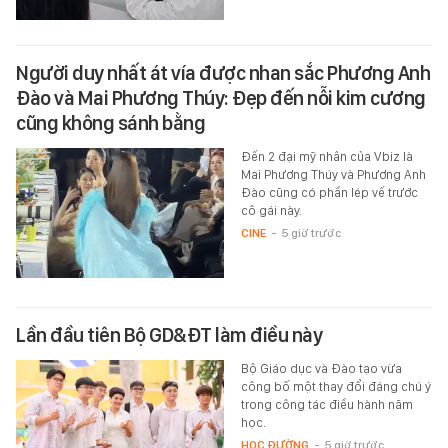
Người duy nhất át vía được nhan sắc Phương Anh
Đào và Mai Phương Thúy: Đẹp đến nỗi kim cương
cũng không sánh bằng
Đến 2 đại mỹ nhân của Vbiz là
Mai Phương Thúy và Phương Anh
Đào cũng có phần lép vế trước
cô gái này.
CINE
-
5 giờ trước
Lần đầu tiên Bộ GD&ĐT làm điều này
Bộ Giáo dục và Đào tạo vừa
công bố một thay đổi đáng chú ý
trong công tác điều hành năm
học.
HỌC ĐƯỜNG
-
5 giờ trước