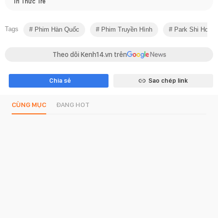
Trí Thức Trẻ
Tags
Phim Hàn Quốc
Phim Truyền Hình
Park Shi Hoo
Theo dõi Kenh14.vn trên
Chia sẻ
Sao chép link
CÙNG MỤC
ĐANG HOT