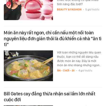
tính năng đặc biệt?
BEAUTY & FASHION
-
5 giờ trước
Món ăn này rất ngon, chỉ cần nấu một nồi toàn
nguyên liệu đơn giản thôi là đủ khiến cả nhà "ăn tì
tì"
Với toàn những nguyên liệu quen
thuộc, bạn có thể dễ dàng nấu
được món ăn này. Đây là một
món ăn nhẹ nhàng nhưng ngon…
ĂN - CHƠI - ĐI
-
4 giờ trước
Bill Gates cay đắng thừa nhận sai lầm lớn nhất
cuộc đời