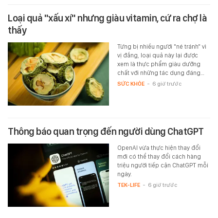
Loại quả "xấu xí" nhưng giàu vitamin, cứ ra chợ là
thấy
Từng bị nhiều người "né tránh" vì
vị đắng, loại quả này lại được
xem là thực phẩm giàu dưỡng
chất với những tác dụng đáng…
SỨC KHỎE
-
6 giờ trước
Thông báo quan trọng đến người dùng ChatGPT
OpenAI vừa thực hiện thay đổi
mới có thể thay đổi cách hàng
triệu người tiếp cận ChatGPT mỗi
ngày.
TEK-LIFE
-
6 giờ trước