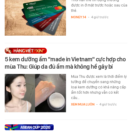
được in ở mặt trước hoặc sau của
thẻ.
MONEY.14
-
4 giờ trước
5 kem dưỡng ẩm "made in Vietnam" cực hợp cho
mùa Thu: Giúp da đủ ẩm mà không hề gây bí
Mùa Thu được xem là thời điểm lý
tưởng để chuyển sang những
loại kem dưỡng có khả năng cấp
ẩm tốt hơn nhưng vẫn có kết
cấu…
XEM MUA LUÔN
-
4 giờ trước