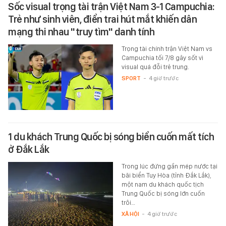
Sốc visual trọng tài trận Việt Nam 3-1 Campuchia:
Trẻ như sinh viên, điển trai hút mắt khiến dân
mạng thi nhau "truy tìm" danh tính
Trọng tài chính trận Việt Nam vs
Campuchia tối 7/8 gây sốt vì
visual quá đỗi trẻ trung.
SPORT
-
4 giờ trước
1 du khách Trung Quốc bị sóng biển cuốn mất tích
ở Đắk Lắk
Trong lúc đứng gần mép nước tại
bãi biển Tuy Hòa (tỉnh Đắk Lắk),
một nam du khách quốc tịch
Trung Quốc bị sóng lớn cuốn
trôi…
XÃ HỘI
-
4 giờ trước