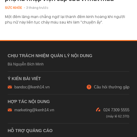
SỨC KHỎE
- 3 tháng trước
Một đêm lãng mạn chẳng ngờ lại thành đêm kinh hoàng khi người
phụ nữ này liên tục chảy máu sau khi làm "chuyện ấy".
CHỊU TRÁCH NHIỆM QUẢN LÝ NỘI DUNG
Bà Nguyễn Bích Minh
Ý KIẾN BÀI VIẾT
bandoc@kenh14.vn
Câu hỏi thường gặp
HỢP TÁC NỘI DUNG
marketing@kenh14.vn
024 7309 5555
HỖ TRỢ QUẢNG CÁO