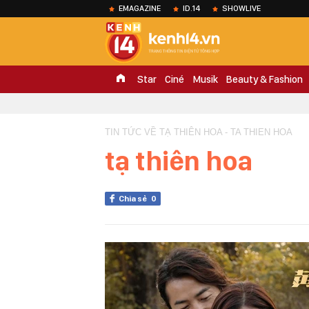
EMAGAZINE
ID.14
SHOWLIVE
Star
Ciné
Musik
Beauty & Fashion
TIN TỨC VỀ TẠ THIÊN HOA - TA THIEN HOA
tạ thiên hoa
Chia sẻ
0