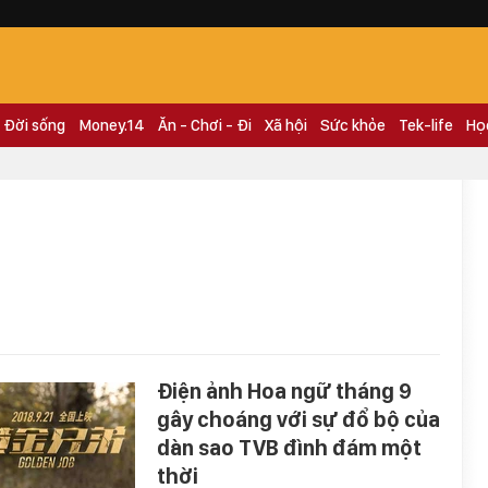
Đời sống
Money.14
Ăn - Chơi - Đi
Xã hội
Sức khỏe
Tek-life
Họ
Điện ảnh Hoa ngữ tháng 9
gây choáng với sự đổ bộ của
dàn sao TVB đình đám một
thời