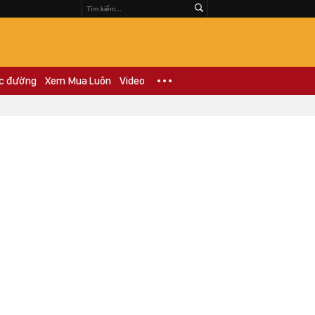
c đường
Xem Mua Luôn
Video