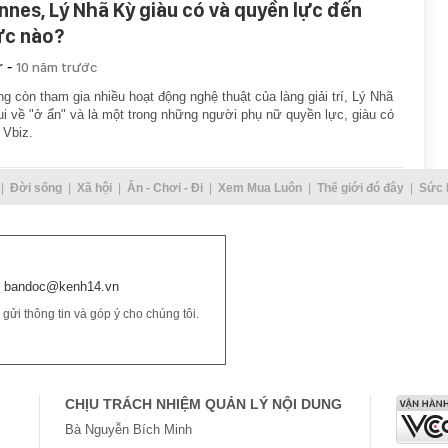
nnes, Lý Nhã Kỳ giàu có và quyền lực đến
c nào?
-
r
10 năm trước
g còn tham gia nhiều hoạt động nghệ thuật của làng giải trí, Lý Nhã
ui về "ở ẩn" và là một trong những người phụ nữ quyền lực, giàu có
 Vbiz.
Đời sống
Xã hội
Ăn - Chơi - Đi
Xem Mua Luôn
Thế giới đó đây
Sức 
bandoc@kenh14.vn
ửi thông tin và góp ý cho chúng tôi.
CHỊU TRÁCH NHIỆM QUẢN LÝ NỘI DUNG
Bà Nguyễn Bích Minh