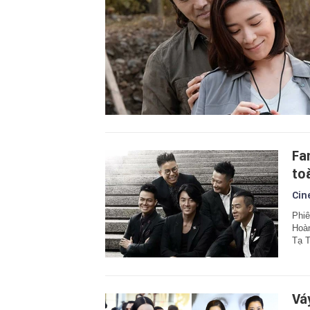
Fa
to
Cin
Phiê
Hoàn
Tạ T
Váy