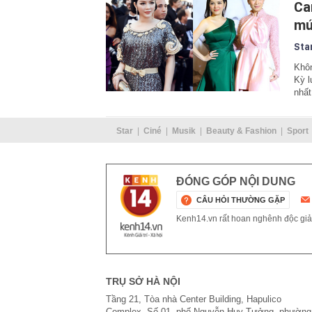
Ca
mứ
Sta
Khôn
Kỳ l
nhất
Star
Ciné
Musik
Beauty & Fashion
Sport
ĐÓNG GÓP NỘI DUNG
CÂU HỎI THƯỜNG GẶP
Kenh14.vn rất hoan nghênh độc giả g
TRỤ SỞ HÀ NỘI
Tầng 21, Tòa nhà Center Building, Hapulico
Complex, Số 01, phố Nguyễn Huy Tưởng, phường