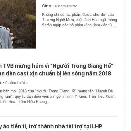
-
Cine
8 năm trước
Không chỉ có tác phẩm được chờ đợi của
Trương Nghệ Mưu, điện ảnh Hoa ngữ tháng
9 tràn ngập các bộ phim đình đám đến từ…
n TVB mừng húm vì "Người Trong Giang Hồ"
àn dàn cast xịn chuẩn bị lên sóng năm 2018
-
e
9 năm trước
n bản mới 2018 của "Người Trong Giang Hồ" mang tên "Huynh Đệ
g Kim", quy tụ dàn diễn viên xịn gồm Trịnh Y Kiện, Trần Tiểu Xuân,
hiên Hoa , Lâm Hiểu Phong,...
 áo tiền tỉ, trở thành nhà tài trợ tại LHP