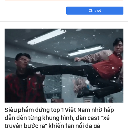
Chia sẻ
Siêu phẩm đứng top 1 Việt Nam nhờ hấp
dẫn đến từng khung hình, dàn cast "xé
truyện bước ra" khiến fan nổi da gà