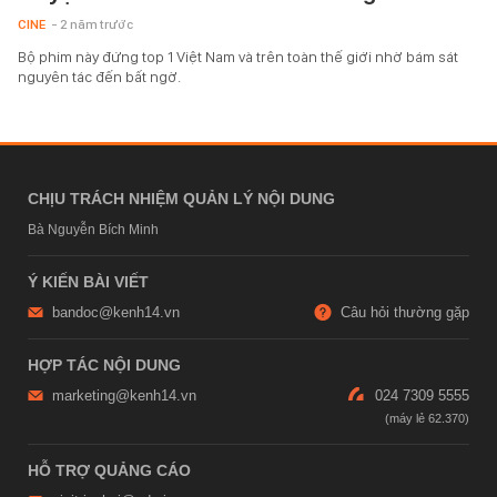
CINE
- 2 năm trước
Bộ phim này đứng top 1 Việt Nam và trên toàn thế giới nhờ bám sát
nguyên tác đến bất ngờ.
CHỊU TRÁCH NHIỆM QUẢN LÝ NỘI DUNG
Bà Nguyễn Bích Minh
Ý KIẾN BÀI VIẾT
bandoc@kenh14.vn
Câu hỏi thường gặp
HỢP TÁC NỘI DUNG
marketing@kenh14.vn
024 7309 5555
HỖ TRỢ QUẢNG CÁO