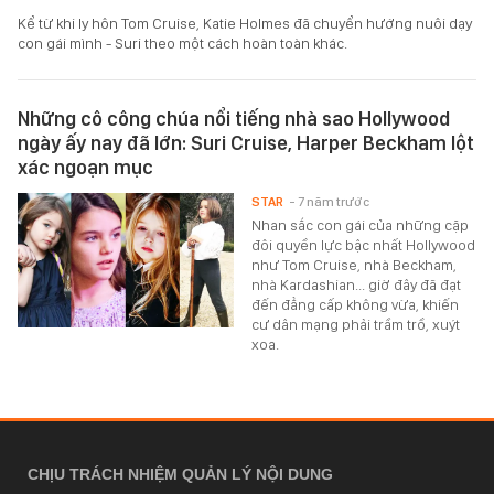
Kể từ khi ly hôn Tom Cruise, Katie Holmes đã chuyển hướng nuôi dạy
con gái mình - Suri theo một cách hoàn toàn khác.
Những cô công chúa nổi tiếng nhà sao Hollywood
ngày ấy nay đã lớn: Suri Cruise, Harper Beckham lột
xác ngoạn mục
STAR
- 7 năm trước
Nhan sắc con gái của những cặp
đôi quyền lực bậc nhất Hollywood
như Tom Cruise, nhà Beckham,
nhà Kardashian... giờ đây đã đạt
đến đẳng cấp không vừa, khiến
cư dân mạng phải trầm trồ, xuýt
xoa.
CHỊU TRÁCH NHIỆM QUẢN LÝ NỘI DUNG