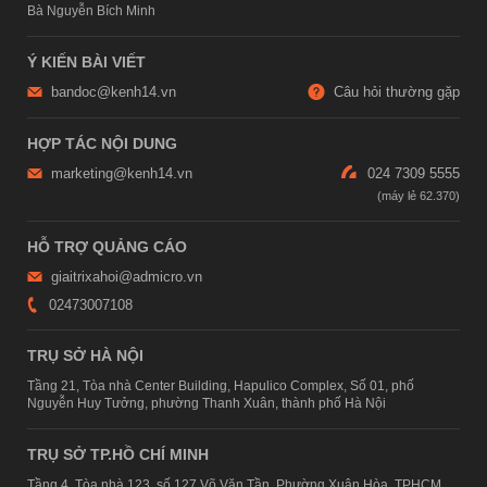
Bà Nguyễn Bích Minh
Ý KIẾN BÀI VIẾT
bandoc@kenh14.vn
Câu hỏi thường gặp
HỢP TÁC NỘI DUNG
marketing@kenh14.vn
024 7309 5555
HỖ TRỢ QUẢNG CÁO
giaitrixahoi@admicro.vn
02473007108
TRỤ SỞ HÀ NỘI
Tầng 21, Tòa nhà Center Building, Hapulico Complex, Số 01, phố
Nguyễn Huy Tưởng, phường Thanh Xuân, thành phố Hà Nội
TRỤ SỞ TP.HỒ CHÍ MINH
Tầng 4, Tòa nhà 123, số 127 Võ Văn Tần, Phường Xuân Hòa, TPHCM