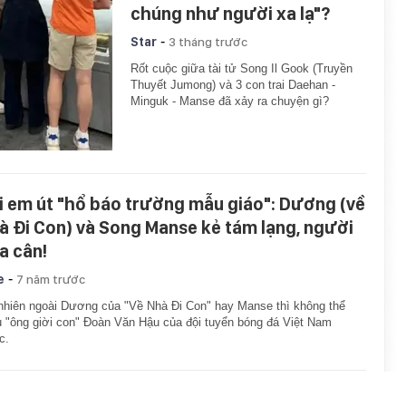
chúng như người xa lạ"?
-
Star
3 tháng trước
Rốt cuộc giữa tài tử Song Il Gook (Truyền
Thuyết Jumong) và 3 con trai Daehan -
Minguk - Manse đã xảy ra chuyện gì?
i em út "hổ báo trường mẫu giáo": Dương (về
à Đi Con) và Song Manse kẻ tám lạng, người
a cân!
-
e
7 năm trước
nhiên ngoài Dương của "Về Nhà Đi Con" hay Manse thì không thể
u "ông giời con" Đoàn Văn Hậu của đội tuyển bóng đá Việt Nam
c.