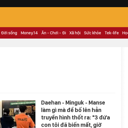
Đời sống
Money.14
Ăn - Chơi - Đi
Xã hội
Sức khỏe
Tek-life
Họ
Daehan - Minguk - Manse
làm gì mà để bố lên hẳn
truyền hình thốt ra: "3 đứa
con tôi đã biến mất, giờ