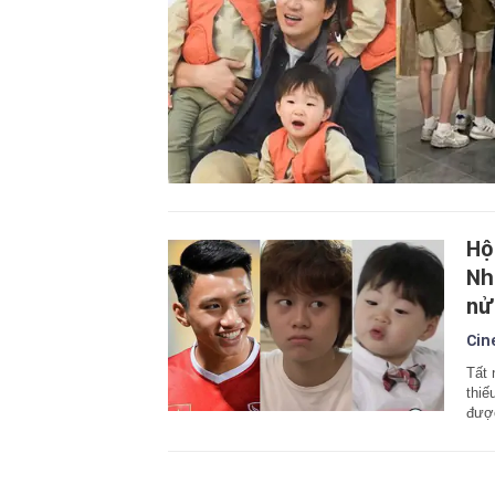
Hộ
Nh
nử
Cin
Tất 
thiế
đượ