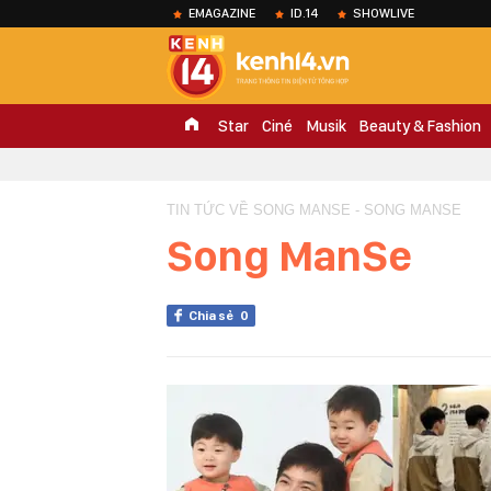
EMAGAZINE
ID.14
SHOWLIVE
Star
Ciné
Musik
Beauty & Fashion
TIN TỨC VỀ SONG MANSE - SONG MANSE
Song ManSe
Chia sẻ
0