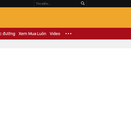
c đường
Xem Mua Luôn
Video