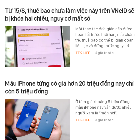
Từ 15/8, thuê bao chưa làm việc này trên VNeID sẽ
bị khóa hai chiều, nguy cơ mất số
Một thao tác đơn giản cần được
hoàn tất trước thời hạn, nếu chậm
trễ, thuê bao có thể bị gián đoạn
liên lạc và đứng trước nguy cơ…
TEK-LIFE
-
4 giờ trước
Mẫu iPhone từng có giá hơn 20 triệu đồng nay chỉ
còn 5 triệu đồng
Ở tầm giá khoảng 5 triệu đồng,
mẫu iPhone này vẫn được nhiều
người xem là “món hời”.
TEK-LIFE
-
3 giờ trước