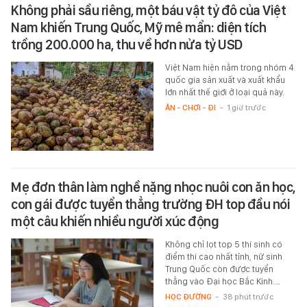
Không phải sầu riêng, một báu vật tỷ đô của Việt
Nam khiến Trung Quốc, Mỹ mê mẩn: diện tích
trồng 200.000 ha, thu về hơn nửa tỷ USD
Việt Nam hiện nằm trong nhóm 4
quốc gia sản xuất và xuất khẩu
lớn nhất thế giới ở loại quả này.
ĂN - CHƠI - ĐI
-
1 giờ trước
Mẹ đơn thân làm nghề nặng nhọc nuôi con ăn học,
con gái được tuyển thẳng trường ĐH top đầu nói
một câu khiến nhiều người xúc động
Không chỉ lọt top 5 thí sinh có
điểm thi cao nhất tỉnh, nữ sinh
Trung Quốc còn được tuyển
thẳng vào Đại học Bắc Kinh.…
HỌC ĐƯỜNG
-
38 phút trước