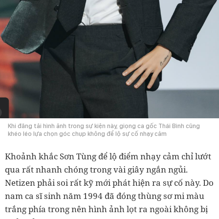
Khi đăng tải hình ảnh trong sự kiện này, giọng ca gốc Thái Bình cũng
khéo léo lựa chọn góc chụp không để lộ sự cố nhạy cảm
Khoảnh khắc Sơn Tùng để lộ điểm nhạy cảm chỉ lướt
qua rất nhanh chóng trong vài giây ngắn ngủi.
Netizen phải soi rất kỹ mới phát hiện ra sự cố này. Do
nam ca sĩ sinh năm 1994 đã đóng thùng sơ mi màu
trắng phía trong nên hình ảnh lọt ra ngoài không bị