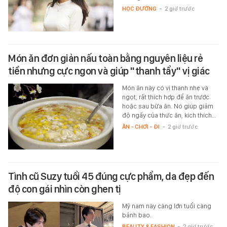
HỌC ĐƯỜNG
-
2 giờ trước
Món ăn đơn giản nấu toàn bằng nguyên liệu rẻ
tiền nhưng cực ngon và giúp "thanh tẩy" vị giác
Món ăn này có vị thanh nhẹ và
ngọt, rất thích hợp để ăn trước
hoặc sau bữa ăn. Nó giúp giảm
độ ngấy của thức ăn, kích thích…
ĂN - CHƠI - ĐI
-
2 giờ trước
Tình cũ Suzy tuổi 45 đúng cực phẩm, da đẹp đến
độ con gái nhìn còn ghen tị
Mỹ nam này càng lớn tuổi càng
bảnh bao.
BEAUTY & FASHION
-
2 giờ trước