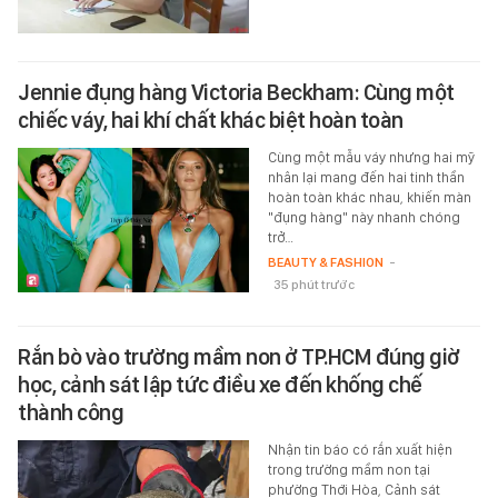
Jennie đụng hàng Victoria Beckham: Cùng một
chiếc váy, hai khí chất khác biệt hoàn toàn
Cùng một mẫu váy nhưng hai mỹ
nhân lại mang đến hai tinh thần
hoàn toàn khác nhau, khiến màn
"đụng hàng" này nhanh chóng
trở…
BEAUTY & FASHION
-
35 phút trước
Rắn bò vào trường mầm non ở TP.HCM đúng giờ
học, cảnh sát lập tức điều xe đến khống chế
thành công
Nhận tin báo có rắn xuất hiện
trong trường mầm non tại
phường Thới Hòa, Cảnh sát