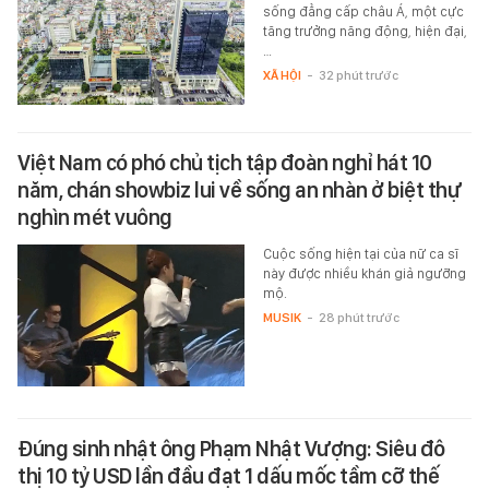
sống đẳng cấp châu Á, một cực
tăng trưởng năng động, hiện đại,
…
XÃ HỘI
-
32 phút trước
Việt Nam có phó chủ tịch tập đoàn nghỉ hát 10
năm, chán showbiz lui về sống an nhàn ở biệt thự
nghìn mét vuông
Cuộc sống hiện tại của nữ ca sĩ
này được nhiều khán giả ngưỡng
mộ.
MUSIK
-
28 phút trước
Đúng sinh nhật ông Phạm Nhật Vượng: Siêu đô
thị 10 tỷ USD lần đầu đạt 1 dấu mốc tầm cỡ thế