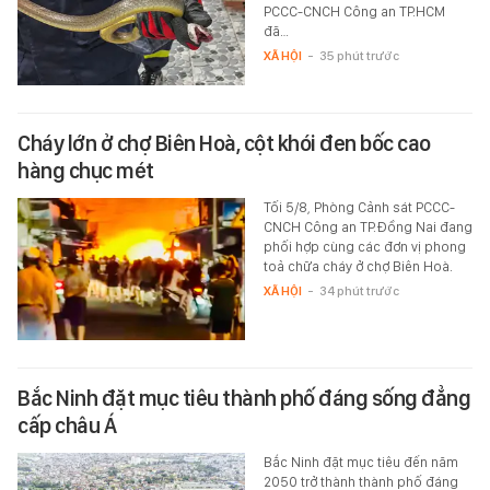
PCCC-CNCH Công an TP.HCM
đã…
XÃ HỘI
-
35 phút trước
Cháy lớn ở chợ Biên Hoà, cột khói đen bốc cao
hàng chục mét
Tối 5/8, Phòng Cảnh sát PCCC-
CNCH Công an TP.Đồng Nai đang
phối hợp cùng các đơn vị phong
toả chữa cháy ở chợ Biên Hoà.
XÃ HỘI
-
34 phút trước
Bắc Ninh đặt mục tiêu thành phố đáng sống đẳng
cấp châu Á
Bắc Ninh đặt mục tiêu đến năm
2050 trở thành thành phố đáng