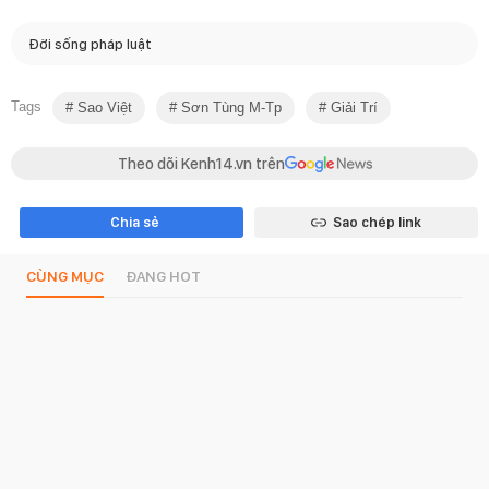
Đời sống pháp luật
Tags
Sao Việt
Sơn Tùng M-Tp
Giải Trí
Theo dõi Kenh14.vn trên
Chia sẻ
Sao chép link
CÙNG MỤC
ĐANG HOT