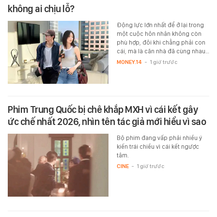
không ai chịu lỗ?
Động lực lớn nhất để ở lại trong
một cuộc hôn nhân không còn
phù hợp, đôi khi chẳng phải con
cái, mà là căn nhà đã cùng nhau…
MONEY.14
-
1 giờ trước
Phim Trung Quốc bị chê khắp MXH vì cái kết gây
ức chế nhất 2026, nhìn tên tác giả mới hiểu vì sao
Bộ phim đang vấp phải nhiều ý
kiến trái chiều vì cái kết ngược
tâm.
CINE
-
1 giờ trước