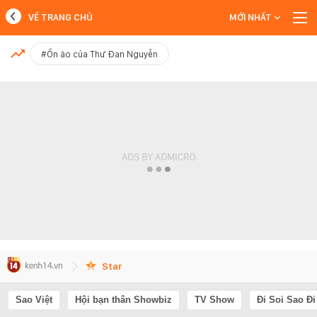
VỀ TRANG CHỦ
MỚI NHẤT
MỚI NHẤT
#Ồn ào của Thư Đan Nguyễn
Xem thêm
Star
Sao Việt
Hội bạn thân Showbiz
TV Show
Đi Soi Sao Đi