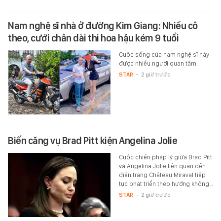
Nam nghệ sĩ nhà ở đường Kim Giang: Nhiều cô
theo, cưới chân dài thi hoa hậu kém 9 tuổi
Cuộc sống của nam nghệ sĩ này
được nhiều người quan tâm.
STAR
-
2 giờ trước
Biến căng vụ Brad Pitt kiện Angelina Jolie
Cuộc chiến pháp lý giữa Brad Pitt
và Angelina Jolie liên quan đến
điền trang Château Miraval tiếp
tục phát triển theo hướng không…
STAR
-
2 giờ trước