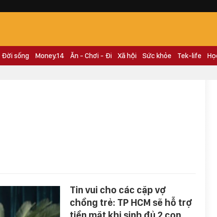
Đời sống
Money.14
Ăn - Chơi - Đi
Xã hội
Sức khỏe
Tek-life
Họ
Tin vui cho các cặp vợ
chồng trẻ: TP HCM sẽ hỗ trợ
tiền mặt khi sinh đủ 2 con