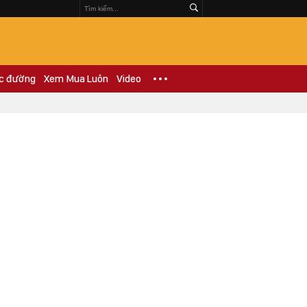
c đường
Xem Mua Luôn
Video