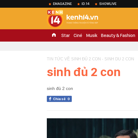
EMAGAZINE
ID.14
SHOWLIVE
Star
Ciné
Musik
Beauty & Fashion
TIN TỨC VỀ SINH ĐỦ 2 CON - SINH DU 2 CON
sinh đủ 2 con
sinh đủ 2 con
Chia sẻ
0