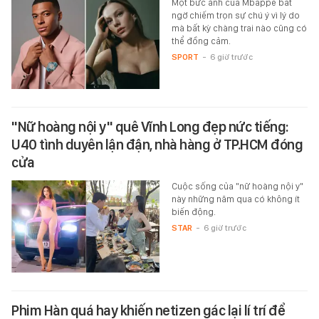
Một bức ảnh của Mbappe bất
ngờ chiếm trọn sự chú ý vì lý do
mà bất kỳ chàng trai nào cũng có
thể đồng cảm.
SPORT
-
6 giờ trước
"Nữ hoàng nội y" quê Vĩnh Long đẹp nức tiếng:
U40 tình duyên lận đận, nhà hàng ở TP.HCM đóng
cửa
Cuộc sống của "nữ hoàng nội y"
này những năm qua có không ít
biến động.
STAR
-
6 giờ trước
Phim Hàn quá hay khiến netizen gác lại lí trí để