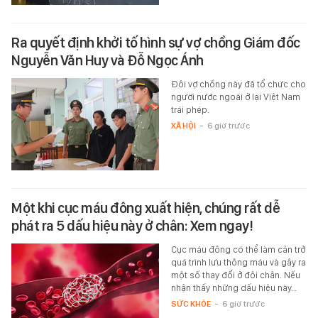
Ra quyết định khởi tố hình sự vợ chồng Giám đốc
Nguyễn Văn Huy và Đỗ Ngọc Ánh
Đôi vợ chồng này đã tổ chức cho
người nước ngoài ở lại Việt Nam
trái phép.
XÃ HỘI
-
6 giờ trước
Một khi cục máu đông xuất hiện, chúng rất dễ
phát ra 5 dấu hiệu này ở chân: Xem ngay!
Cục máu đông có thể làm cản trở
quá trình lưu thông máu và gây ra
một số thay đổi ở đôi chân. Nếu
nhận thấy những dấu hiệu này…
SỨC KHỎE
-
6 giờ trước