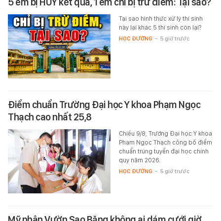
5 em bị HUỶ kết quả, 1 em chỉ bị trừ điểm: Tại sao?
Tại sao hình thức xử lý thí sinh
này lại khác 5 thí sinh còn lại?
HỌC ĐƯỜNG
-
5 giờ trước
Điểm chuẩn Trường Đại học Y khoa Phạm Ngọc
Thạch cao nhất 25,8
Chiều 9/8, Trường Đại học Y khoa
Phạm Ngọc Thạch công bố điểm
chuẩn trúng tuyển đại học chính
quy năm 2026.
HỌC ĐƯỜNG
-
5 giờ trước
Mỹ nhân Vườn Sao Băng không ai dám cưới giờ