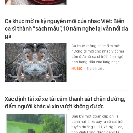
Ca khúc mở ra kỷ nguyên mới của nhạc Việt: Biến
ca sĩ thành “sách mẫu”, 10 năm nghe lại vẫn nổi da
gà
Ca khúc không chỉ mở ra một
hướng đi mới cho nhạc Việt mà
còn đưa nữ ca sĩ trở thành ngôi
sao hàng đầu của làng nhạc.
MUSIK
-
5 giờ trước
Xác định tài xế xe tải cầm thanh sắt chặn đường,
đấm người khác vì xin vượt không được
Sau khi một đoạn clip ghi lại
cảnh hai lái xe xảy ra xô xát trên
tuyến đường HL21, xã Ngũ Lạc,
tỉnh Vĩnh Long được đăng tải