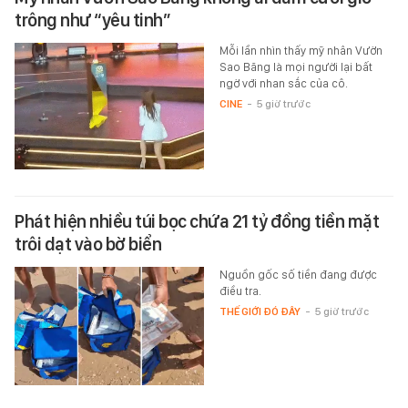
trông như “yêu tinh”
Mỗi lần nhìn thấy mỹ nhân Vườn
Sao Băng là mọi người lại bất
ngờ với nhan sắc của cô.
CINE
-
5 giờ trước
Phát hiện nhiều túi bọc chứa 21 tỷ đồng tiền mặt
trôi dạt vào bờ biển
Nguồn gốc số tiền đang được
điều tra.
THẾ GIỚI ĐÓ ĐÂY
-
5 giờ trước