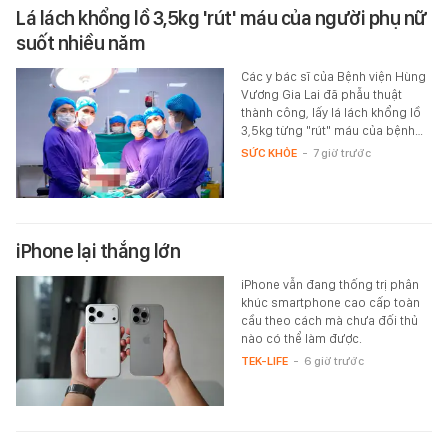
Lá lách khổng lồ 3,5kg 'rút' máu của người phụ nữ
suốt nhiều năm
Các y bác sĩ của Bệnh viện Hùng
Vương Gia Lai đã phẫu thuật
thành công, lấy lá lách khổng lồ
3,5kg từng "rút" máu của bệnh…
SỨC KHỎE
-
7 giờ trước
iPhone lại thắng lớn
iPhone vẫn đang thống trị phân
khúc smartphone cao cấp toàn
cầu theo cách mà chưa đối thủ
nào có thể làm được.
TEK-LIFE
-
6 giờ trước