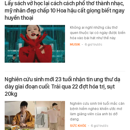
Lấy sách vở học lại cách cách phổ thơ thành nhạc,
mỹ nhân đẹp chấp 10 Hoa hậu cất giọng biết ngay
huyền thoại
Không ai nghĩ những câu thơ
quen thuộc lại có ngày được biến
hóa vào bài hát như thế này.
MUSIK
-
6 giờ trước
Nghiên cứu sinh mới 23 tuổi nhận tin ung thư dạ
dày giai đoạn cuối: Trải qua 22 đợt hóa trị, sụt
20kg
Nghiên cứu sinh trẻ tuổi mắc căn
bệnh hiểm nghèo khiến ước mơ
làm giảng viên của anh bị dở
dang.
SỨC KHỎE
-
6 giờ trước