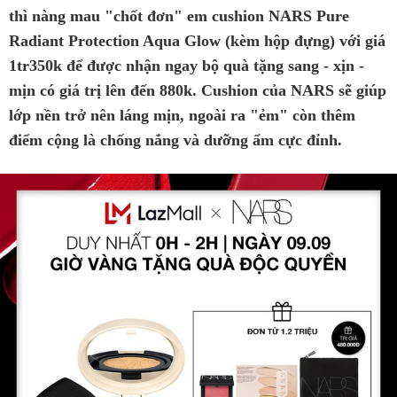
thì nàng mau "chốt đơn" em cushion NARS Pure
Radiant Protection Aqua Glow (kèm hộp đựng) với giá
1tr350k để được nhận ngay bộ quà tặng sang - xịn -
mịn có giá trị lên đến 880k. Cushion của NARS sẽ giúp
lớp nền trở nên láng mịn, ngoài ra "ẻm" còn thêm
điểm cộng là chống nắng và dưỡng ẩm cực đỉnh.