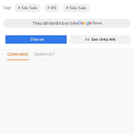
Tags
Săn Sale
9/9
Siêu Sale
Theo dõi Kenh14.vn trên
Chia sẻ
Sao chép link
CÙNG MỤC
ĐANG HOT