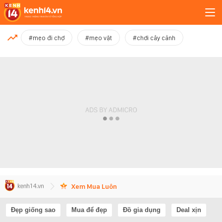
MỚI NHẤT
#mẹo đi chợ
#mẹo vặt
#chơi cây cảnh
Xem thêm
Xem Mua Luôn
Đẹp giống sao
Mua để đẹp
Đồ gia dụng
Deal xịn