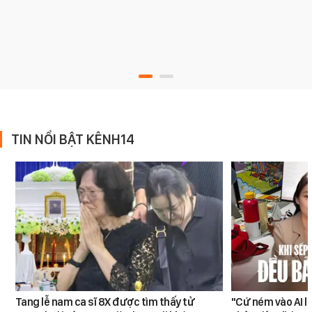
TIN NỔI BẬT KÊNH14
Tang lễ nam ca sĩ 8X được tìm thấy tử
"Cứ ném vào AI l