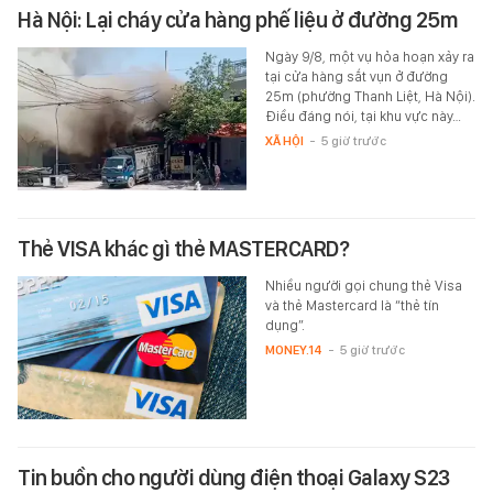
Hà Nội: Lại cháy cửa hàng phế liệu ở đường 25m
Ngày 9/8, một vụ hỏa hoạn xảy ra
tại cửa hàng sắt vụn ở đường
25m (phường Thanh Liệt, Hà Nội).
Điều đáng nói, tại khu vực này…
XÃ HỘI
-
5 giờ trước
Thẻ VISA khác gì thẻ MASTERCARD?
Nhiều người gọi chung thẻ Visa
và thẻ Mastercard là “thẻ tín
dụng”.
MONEY.14
-
5 giờ trước
Tin buồn cho người dùng điện thoại Galaxy S23