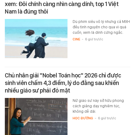
xem: Đôi chính càng nhìn càng dính, top 1 Việt
Nam là đúng thôi
Dù phim siêu vô lý nhưng cả MXH
đều tình nguyện cho qua vì quá
cuốn, xem là dính cứng ngắc.
CINE
-
6 giờ trước
Chủ nhân giải "Nobel Toán học" 2026 chỉ được
sinh viên chấm 4,3 điểm, lý do đằng sau khiến
nhiều giáo sư phải đỏ mặt
Nữ giáo sư này sở hữu phong
cách giảng dạy nghiêm túc,
không dễ dãi.
HỌC ĐƯỜNG
-
6 giờ trước