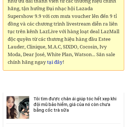
như ưu đãi thành viên từ các thương hiệu chính
hãng, tận hưởng Đại nhạc hội Lazada
Supershow 9.9 với cơn mưa voucher lên đến 9 tỉ
đồng và các chương trình livestream diễn ra liên
tục trên kênh LazLive với hàng loạt deal LazMall
độc quyền từ các thương hiệu hàng đầu Estee
Lauder, Clinique, M.A.C, SIXDO, Cocosin, Ivy
Moda, Dear José, White Plan, Watson... Săn sale
chính hãng ngay
tại đây
!
Sản phẩm khác
Tôi tìm được chân ái giúp tóc hết xẹp khi
đội mũ bảo hiểm, giá của nó còn chưa
bằng cốc trà sữa