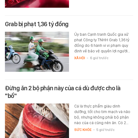
Grab bị phạt 1,36 tỷ đồng
Ủy ban Cạnh tranh Quốc gia xử
phạt Công ty TNHH Grab 1,36 tỷ
đồng do 6 hành vi vi phạm quy
định về bảo vệ quyền lợi người…
XÃ HỘI
-
6 giờ trước
Đừng ăn 2 bộ phận này của cá dù được cho là
"bổ"
Cá là thực phẩm giàu dinh
dưỡng, tốt cho tim mạch và não
bộ, nhưng không phải bộ phận
nào của cá cũng nên ăn. Có 2…
SỨC KHỎE
-
5 giờ trước