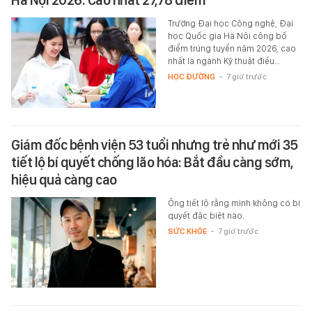
Hà Nội 2026: Cao nhất 27,78 điểm
Trường Đại học Công nghệ, Đại
học Quốc gia Hà Nội công bố
điểm trúng tuyển năm 2026, cao
nhất là ngành Kỹ thuật điều…
HỌC ĐƯỜNG
-
7 giờ trước
Giám đốc bệnh viện 53 tuổi nhưng trẻ như mới 35
tiết lộ bí quyết chống lão hóa: Bắt đầu càng sớm,
hiệu quả càng cao
Ông tiết lộ rằng mình không có bí
quyết đặc biệt nào.
SỨC KHỎE
-
7 giờ trước