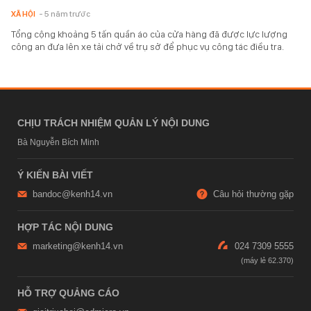
XÃ HỘI
- 5 năm trước
Tổng cộng khoảng 5 tấn quần áo của cửa hàng đã được lực lượng
công an đưa lên xe tải chở về trụ sở để phục vụ công tác điều tra.
CHỊU TRÁCH NHIỆM QUẢN LÝ NỘI DUNG
Bà Nguyễn Bích Minh
Ý KIẾN BÀI VIẾT
bandoc@kenh14.vn
Câu hỏi thường gặp
HỢP TÁC NỘI DUNG
marketing@kenh14.vn
024 7309 5555
HỖ TRỢ QUẢNG CÁO