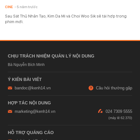
CINE
- 5 năm trước
Sau Sát Thủ Nhân Tạo, Kim Da Mi và Choi Woo Sik sẽ tái hợp trong
phim mới.
CHỊU TRÁCH NHIỆM QUẢN LÝ NỘI DUNG
Bà Nguyễn Bích Minh
Ý KIẾN BÀI VIẾT
bandoc@kenh14.vn
Câu hỏi thường gặp
HỢP TÁC NỘI DUNG
marketing@kenh14.vn
024 7309 5555
HỖ TRỢ QUẢNG CÁO