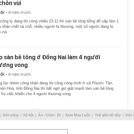
 chôn vùi
-
hội
8 năm trước
công ty đang thi công chiều 23-11 thì sàn bê tông bỗng đổ sập làm 1
 nhân chết tại chỗ, nhiều người bị thương, một số người đang bị
 vùi.
p sàn bê tông ở Đồng Nai làm 4 người
ương vong
-
hội
8 năm trước
g lúc nhóm công nhân đang thi công công trình ở xã Phước Tân,
iên Hoà, tỉnh Đồng Nai thì bất ngờ gió giật mạnh làm sàn bê tông
 Vụ việc khiến cho 4 người thương vong.
Đời sống
Xã hội
Ăn - Chơi - Đi
Xem Mua Luôn
Thế giới đó đây
Sức 