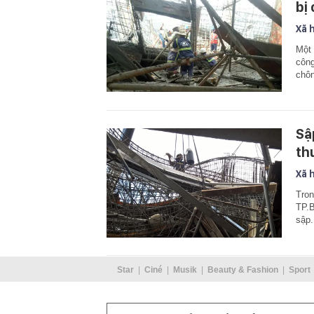
bị
Xã 
Một 
công
chôn
Sậ
th
Xã 
Tron
TP.B
sập.
Star
Ciné
Musik
Beauty & Fashion
Sport