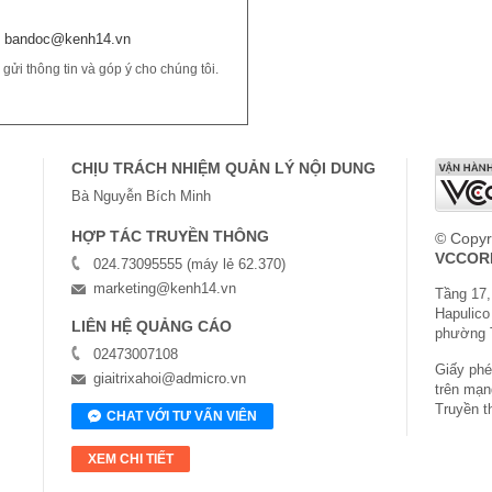
bandoc@kenh14.vn
ửi thông tin và góp ý cho chúng tôi.
CHỊU TRÁCH NHIỆM QUẢN LÝ NỘI DUNG
Bà Nguyễn Bích Minh
HỢP TÁC TRUYỀN THÔNG
© Copyr
VCCOR
024.73095555 (máy lẻ 62.370)
marketing@kenh14.vn
Tầng 17,
Hapulico
LIÊN HỆ QUẢNG CÁO
phường 
02473007108
Giấy phép
giaitrixahoi@admicro.vn
trên mạn
Truyền t
CHAT VỚI TƯ VẤN VIÊN
XEM CHI TIẾT