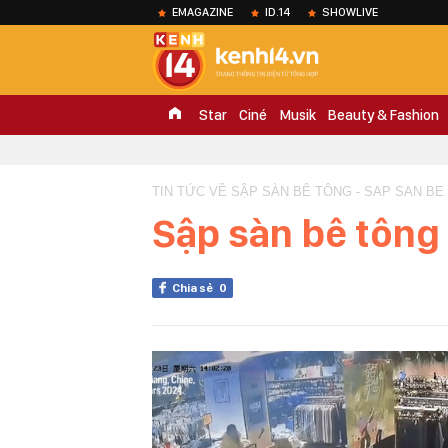
EMAGAZINE
ID.14
SHOWLIVE
Star
Ciné
Musik
Beauty & Fashion
TIN TỨC VỀ SẬP SÀN BÊ TÔNG - SAP SAN BE
Sập sàn bê tông
Chia sẻ
0