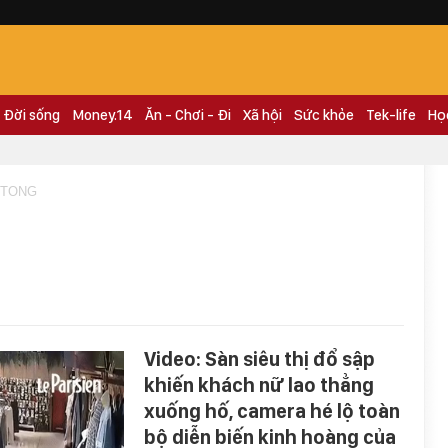
Đời sống
Money.14
Ăn - Chơi - Đi
Xã hội
Sức khỏe
Tek-life
Họ
 TONG
Video: Sàn siêu thị đổ sập
khiến khách nữ lao thẳng
xuống hố, camera hé lộ toàn
bộ diễn biến kinh hoàng của