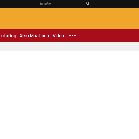
c đường
Xem Mua Luôn
Video