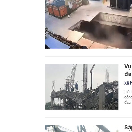
Vụ
đa
Xã 
Liên
công
đầu 
Sậ