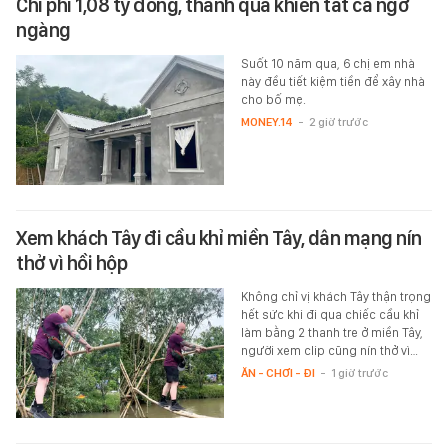
Chi phí 1,08 tỷ đồng, thành quả khiến tất cả ngỡ
ngàng
Suốt 10 năm qua, 6 chị em nhà
này đều tiết kiệm tiền để xây nhà
cho bố mẹ.
MONEY.14
-
2 giờ trước
Xem khách Tây đi cầu khỉ miền Tây, dân mạng nín
thở vì hồi hộp
Không chỉ vị khách Tây thận trọng
hết sức khi đi qua chiếc cầu khỉ
làm bằng 2 thanh tre ở miền Tây,
người xem clip cũng nín thở vì…
ĂN - CHƠI - ĐI
-
1 giờ trước