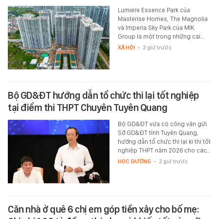
Lumière Essence Park của
Masterise Homes, The Magnolia
và Imperia Sky Park của MIK
Group là một trong những cái…
XÃ HỘI
-
2 giờ trước
Bộ GD&ĐT hướng dẫn tổ chức thi lại tốt nghiệp
tại điểm thi THPT Chuyên Tuyên Quang
Bộ GD&ĐT vừa có công văn gửi
Sở GD&ĐT tỉnh Tuyên Quang,
hướng dẫn tổ chức thi lại kì thi tốt
nghiệp THPT năm 2026 cho các…
HỌC ĐƯỜNG
-
2 giờ trước
Căn nhà ở quê 6 chị em góp tiền xây cho bố mẹ: