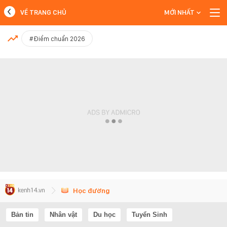
VỀ TRANG CHỦ
MỚI NHẤT
MỚI NHẤT
#Điểm chuẩn 2026
Xem thêm
Học đường
Bản tin
Nhân vật
Du học
Tuyển Sinh