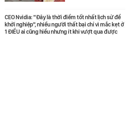
CEO Nvidia: "Đây là thời điểm tốt nhất lịch sử để
khởi nghiệp", nhiều người thất bại chỉ vì mắc kẹt ở
1 ĐIỀU ai cũng hiểu nhưng ít khi vượt qua được
CEO Nvidia tin rằng rào cản lớn
nhất của người khởi nghiệp
không nằm ở vốn hay công nghệ,
mà ở việc lo lắng quá nhiều
trước…
MONEY.14
-
40 phút trước
Tài tử Hàn Quốc đến Việt Nam vì Lý Nhã Kỳ, bị đuổi
khỏi showbiz vì làm điều cấm kỵ bây giờ ra sao?
Mối quan hệ giữa Lý Nhã Kỳ và
nam thần Hàn Quốc này bất ngờ
thu hút sự chú ý của cư dân
mạng.