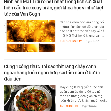
Hình ảnh Mặt Trời rõ nét nhất trong lịch sử: Xuất
hiện cấu trúc xoáy bí ẩn, giới khoa học ví như kiệt
tác của Van Gogh
Các nhà khoa học vừa công bố
những hình ảnh có độ phân giải
cao nhất từ trước đến nay về bề
mặt Mặt Trời, hé lộ khung cảnh…
THẾ GIỚI ĐÓ ĐÂY
-
3 giờ trước
Cùng 1 công thức, tại sao thịt rang cháy cạnh
ngoài hàng luôn ngon hơn, sai lầm nằm ở bước
đầu tiên
Đây cũng là bí quyết được nhiều
quán cơm áp dụng để tạo nên
món ăn tưởng đơn giản nhưng
luôn khiến thực khách muốn gọi…
ĂN - CHƠI - ĐI
-
2 giờ trước