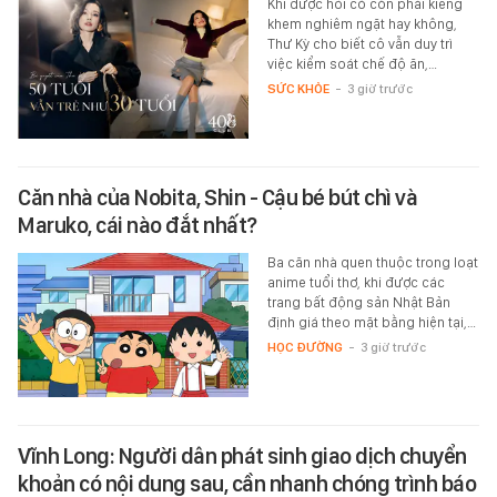
Khi được hỏi có còn phải kiêng
khem nghiêm ngặt hay không,
Thư Kỳ cho biết cô vẫn duy trì
việc kiểm soát chế độ ăn,…
SỨC KHỎE
-
3 giờ trước
Căn nhà của Nobita, Shin - Cậu bé bút chì và
Maruko, cái nào đắt nhất?
Ba căn nhà quen thuộc trong loạt
anime tuổi thơ, khi được các
trang bất động sản Nhật Bản
định giá theo mặt bằng hiện tại,…
HỌC ĐƯỜNG
-
3 giờ trước
Vĩnh Long: Người dân phát sinh giao dịch chuyển
khoản có nội dung sau, cần nhanh chóng trình báo