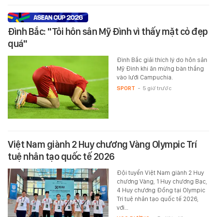
Đình Bắc: "Tôi hôn sân Mỹ Đình vì thấy mặt cỏ đẹp
quá"
Đình Bắc giải thích lý do hôn sân
Mỹ Đình khi ăn mừng bàn thắng
vào lưới Campuchia.
SPORT
-
5 giờ trước
Việt Nam giành 2 Huy chương Vàng Olympic Trí
tuệ nhân tạo quốc tế 2026
Đội tuyển Việt Nam giành 2 Huy
chương Vàng, 1 Huy chương Bạc,
4 Huy chương Đồng tại Olympic
Trí tuệ nhân tạo quốc tế 2026,
với…