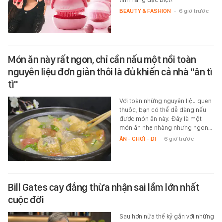
BEAUTY & FASHION
-
6 giờ trước
Món ăn này rất ngon, chỉ cần nấu một nồi toàn
nguyên liệu đơn giản thôi là đủ khiến cả nhà "ăn tì
tì"
Với toàn những nguyên liệu quen
thuộc, bạn có thể dễ dàng nấu
được món ăn này. Đây là một
món ăn nhẹ nhàng nhưng ngon…
ĂN - CHƠI - ĐI
-
6 giờ trước
Bill Gates cay đắng thừa nhận sai lầm lớn nhất
cuộc đời
Sau hơn nửa thế kỷ gắn với những