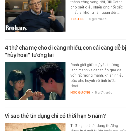
thành công vang dội, Bill Gates
cho biết điều khiến ông hối tiếc
nhất lại không liên quan đến…
TEK-LIFE
-
6 giờ trước
4 thứ cha mẹ cho đi càng nhiều, con cái càng dễ bị
"hủy hoại" tương lai
Ranh giới giữa sự yêu thương
lành mạnh và can thiệp quá đà
vốn rất mong manh, khiến nhiều
bậc phụ huynh vô tình tước
đoạt…
HỌC ĐƯỜNG
-
5 giờ trước
Vì sao thẻ tín dụng chỉ có thời hạn 5 năm?
Thời hạn thẻ tín dụng thường
được in ở mặt trước hoặc sau của