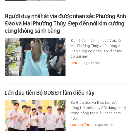
Người duy nhất át vía được nhan sắc Phương Anh
Đào và Mai Phương Thúy: Đẹp đến nỗi kim cương
cũng không sánh bằng
Đến 2 đại mỹ nhân của Vbiz là
Mai Phương Thúy và Phương Anh
Đào cũng có phần lép vế trước
cô gái này.
CINE
-
6 giờ trước
Lần đầu tiên Bộ GD&ĐT làm điều này
Bộ Giáo dục và Đào tạo vừa
công bố một thay đổi đáng chú ý
trong công tác điều hành năm
học.
HỌC ĐƯỜNG
-
6 giờ trước