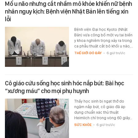
Mổ u não nhưng cắt nhầm mô khỏe khiến nữ bệnh
nhân nguy kịch: Bệnh viện Nhật Bản lên tiếng xin
lỗi
Bệnh viện Đại học Kyoto (Nhật
Bản) vừa công bố một vụ tai biến
y khoa nghiêm trọng xảy ra trong
ca phẫu thuật cắt bỏ khối u não,…
THẾ GIỚI ĐÓ ĐÂY
-
6 giờ trước
Cô giáo cứu sống học sinh hóc nắp bút: Bài học
“xương máu” cho mọi phụ huynh
Thấy học sinh bị ngạt thở do
ngậm nắp bút, cô giáo đã áp
dụng chuẩn xác thủ thuật
Heimlich chỉ trong vòng 60 giây…
SỨC KHỎE
-
6 giờ trước