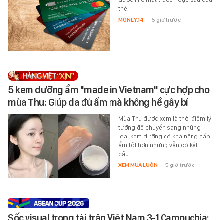
thẻ.
MONEY.14
-
5 giờ trước
5 kem dưỡng ẩm "made in Vietnam" cực hợp cho
mùa Thu: Giúp da đủ ẩm mà không hề gây bí
Mùa Thu được xem là thời điểm lý
tưởng để chuyển sang những
loại kem dưỡng có khả năng cấp
ẩm tốt hơn nhưng vẫn có kết
cấu…
XEM MUA LUÔN
-
5 giờ trước
Sốc visual trọng tài trận Việt Nam 3-1 Campuchia: