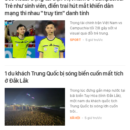
Trẻ như sinh viên, điển trai hút mắt khiến dân
mạng thi nhau "truy tìm" danh tính
Trọng tài chính trận Việt Nam vs
Campuchia tối 7/8 gây sốt vì
visual quá đỗi trẻ trung.
SPORT
-
5 giờ trước
1 du khách Trung Quốc bị sóng biển cuốn mất tích
ở Đắk Lắk
Trong lúc đứng gần mép nước tại
bãi biển Tuy Hòa (tỉnh Đắk Lắk),
một nam du khách quốc tịch
Trung Quốc bị sóng lớn cuốn
trôi…
XÃ HỘI
-
5 giờ trước