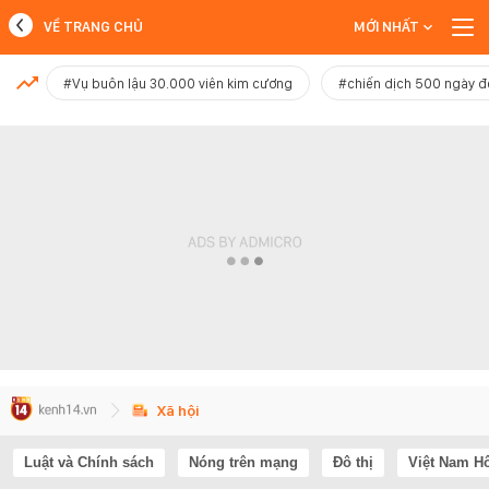
VỀ TRANG CHỦ
MỚI NHẤT
MỚI NHẤT
#Vụ buôn lậu 30.000 viên kim cương
#chiến dịch 500 ngày 
Xem thêm
Xã hội
Luật và Chính sách
Nóng trên mạng
Đô thị
Việt Nam H