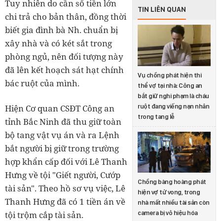
Tuy nhiên do cần số tiền lớn
TIN LIÊN QUAN
chi trả cho bản thân, đồng thời
biết gia đình bà Nh. chuẩn bị
xây nhà và có két sắt trong
phòng ngủ, nên đối tượng này
đã lên kết hoạch sát hạt chính
Vụ chồng phát hiện thi
bác ruột của mình.
thể vợ tại nhà: Công an
bắt giữ nghi phạm là cháu
ruột đang viếng nạn nhân
Hiện Cơ quan CSĐT Công an
trong tang lễ
tỉnh Bắc Ninh đã thu giữ toàn
bộ tang vật vụ án và ra Lệnh
bắt người bị giữ trong trường
hợp khẩn cấp đối với Lê Thanh
Hưng về tội "Giết người, Cướp
Chồng bàng hoàng phát
tài sản". Theo hồ sơ vụ việc, Lê
hiện vợ tử vong, trong
Thanh Hưng đã có 1 tiền án về
nhà mất nhiều tài sản còn
camera bị vô hiệu hóa
tội trộm cắp tài sản.