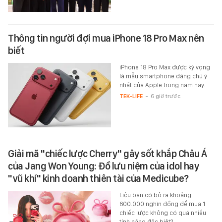
Thông tin người đợi mua iPhone 18 Pro Max nên
biết
iPhone 18 Pro Max được kỳ vọng
là mẫu smartphone đáng chú ý
nhất của Apple trong năm nay.
TEK-LIFE
-
6 giờ trước
Giải mã "chiếc lược Cherry" gây sốt khắp Châu Á
của Jang Won Young: Đồ lưu niệm của idol hay
"vũ khí" kinh doanh thiên tài của Medicube?
Liệu bạn có bỏ ra khoảng
600.000 nghìn đồng để mua 1
chiếc lược không có quá nhiều
tính năng đặc biệt?