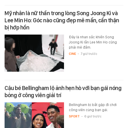
Mỹ nhân là nữ thần trong lòng Song Joong Ki và
Lee Min Ho: Góc nào cũng đẹp mê mẩn, cẩn thận
bị hớp hồn
Đây là nhan sắc khiến Song
Joong Ki lẫn Lee Min Ho cũng
phải mê đắm.
CINE
-
7 giờ trước
Cậu bé Bellingham lộ ảnh hẹn hò với bạn gái nóng
bỏng ở công viên giải trí
Bellingham bị bắt gặp đi chơi
công viên cùng bạn gái.
SPORT
-
6 giờ trước