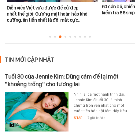
60 cán bộ, chiến 
Diễn viên Việt vừa được đề cử đẹp
kiểm tra 86 shipp
nhất thế giới: Gương mặt hoàn hảo khó
cưỡng, ăn tiền nhất là đôi mắt cực…
TIN MỚI CẬP NHẬT
Tuổi 30 của Jennie Kim: Dũng cảm để lại một
"khoảng trống" cho tương lai
Nhìn lại cả một hành trình dài,
Jennie Kim ở tuổi 30 là minh
chứng trọn vẹn nhất cho một
cuộc tiến hóa nội tâm đầy kiêu…
STAR
-
7 giờ trước