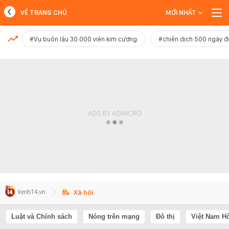
VỀ TRANG CHỦ
MỚI NHẤT
MỚI NHẤT
#Vụ buôn lậu 30.000 viên kim cương
#chiến dịch 500 ngày 
Xem thêm
Xã hội
Luật và Chính sách
Nóng trên mạng
Đô thị
Việt Nam H