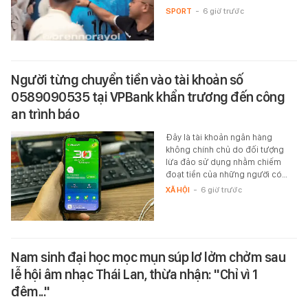
SPORT
-
6 giờ trước
Người từng chuyển tiền vào tài khoản số
0589090535 tại VPBank khẩn trương đến công
an trình báo
Đây là tài khoản ngân hàng
không chính chủ do đối tượng
lừa đảo sử dụng nhằm chiếm
đoạt tiền của những người có…
XÃ HỘI
-
6 giờ trước
Nam sinh đại học mọc mụn súp lơ lởm chởm sau
lễ hội âm nhạc Thái Lan, thừa nhận: "Chỉ vì 1
đêm..."