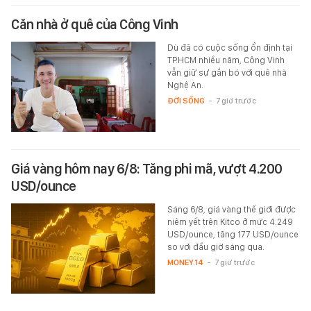
Căn nhà ở quê của Công Vinh
Dù đã có cuộc sống ổn định tại
TP.HCM nhiều năm, Công Vinh
vẫn giữ sự gắn bó với quê nhà
Nghệ An.
ĐỜI SỐNG
-
7 giờ trước
Giá vàng hôm nay 6/8: Tăng phi mã, vượt 4.200
USD/ounce
Sáng 6/8, giá vàng thế giới được
niêm yết trên Kitco ở mức 4.249
USD/ounce, tăng 177 USD/ounce
so với đầu giờ sáng qua.
MONEY.14
-
7 giờ trước