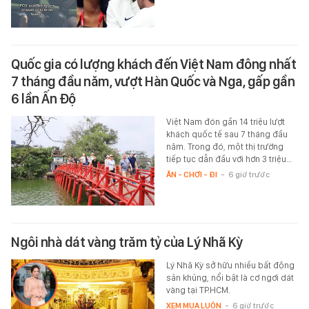
Quốc gia có lượng khách đến Việt Nam đông nhất
7 tháng đầu năm, vượt Hàn Quốc và Nga, gấp gần
6 lần Ấn Độ
Việt Nam đón gần 14 triệu lượt
khách quốc tế sau 7 tháng đầu
năm. Trong đó, một thị trường
tiếp tục dẫn đầu với hơn 3 triệu…
ĂN - CHƠI - ĐI
-
6 giờ trước
Ngôi nhà dát vàng trăm tỷ của Lý Nhã Kỳ
Lý Nhã Kỳ sở hữu nhiều bất động
sản khủng, nổi bật là cơ ngơi dát
vàng tại TP.HCM.
XEM MUA LUÔN
-
6 giờ trước