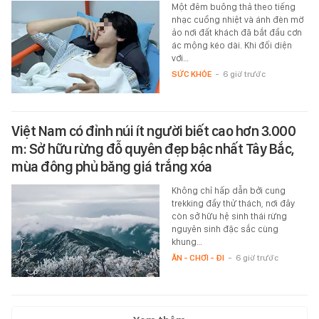
Một đêm buông thả theo tiếng
nhạc cuồng nhiệt và ánh đèn mờ
ảo nơi đất khách đã bắt đầu cơn
ác mộng kéo dài. Khi đối diện
với…
SỨC KHỎE
-
6 giờ trước
Việt Nam có đỉnh núi ít người biết cao hơn 3.000
m: Sở hữu rừng đỗ quyên đẹp bậc nhất Tây Bắc,
mùa đông phủ băng giá trắng xóa
Không chỉ hấp dẫn bởi cung
trekking đầy thử thách, nơi đây
còn sở hữu hệ sinh thái rừng
nguyên sinh đặc sắc cùng
khung…
ĂN - CHƠI - ĐI
-
6 giờ trước