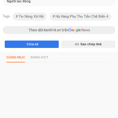
Người lao động
Tags
Tin Nóng Xã Hội
Hà Hàng Phụ Thu Tiền Chế Biến 4
Theo dõi Kenh14.vn trên
Chia sẻ
Sao chép link
CÙNG MỤC
ĐANG HOT