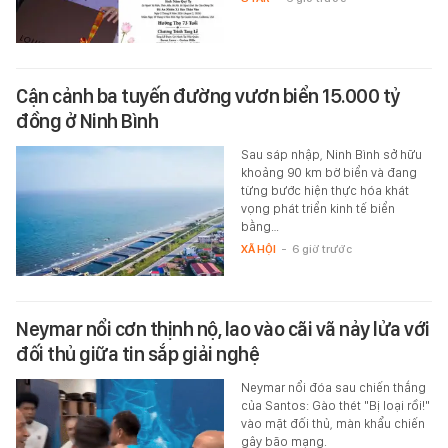
Cận cảnh ba tuyến đường vươn biển 15.000 tỷ
đồng ở Ninh Bình
Sau sáp nhập, Ninh Bình sở hữu
khoảng 90 km bờ biển và đang
từng bước hiện thực hóa khát
vọng phát triển kinh tế biển
bằng…
XÃ HỘI
-
6 giờ trước
Neymar nổi cơn thịnh nộ, lao vào cãi vã nảy lửa với
đối thủ giữa tin sắp giải nghệ
Neymar nổi đóa sau chiến thắng
của Santos: Gào thét "Bị loại rồi!"
vào mặt đối thủ, màn khẩu chiến
gây bão mạng.