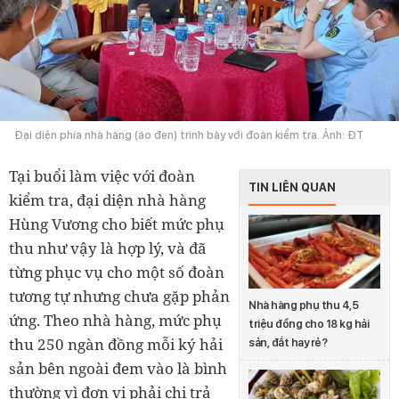
Đại diện phía nhà hàng (áo đen) trình bày với đoàn kiểm tra. Ảnh: ĐT
Tại buổi làm việc với đoàn
TIN LIÊN QUAN
kiểm tra, đại diện nhà hàng
Hùng Vương cho biết mức phụ
thu như vậy là hợp lý, và đã
từng phục vụ cho một số đoàn
tương tự nhưng chưa gặp phản
Nhà hàng phụ thu 4,5
ứng. Theo nhà hàng, mức phụ
triệu đồng cho 18 kg hải
thu 250 ngàn đồng mỗi ký hải
sản, đắt hay rẻ?
sản bên ngoài đem vào là bình
thường vì đơn vị phải chi trả