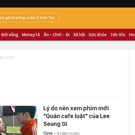
 cô gái bị sóng cuốn ở Sơn Trà
Đời sống
Money.14
Ăn - Chơi - Đi
Xã hội
Sức khỏe
Tek-life
Họ
HE LUAT
Lý do nên xem phim mới
"Quán cafe luật" của Lee
Seung Gi
-
Cine
4 năm trước