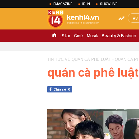
EMAGAZINE
ID.14
SHOWLIVE
3
Star
Ciné
Musik
Beauty & Fashion
TIN TỨC VỀ QUÁN CÀ PHÊ LUẬT - QUAN CA P
quán cà phê luật
Chia sẻ
0