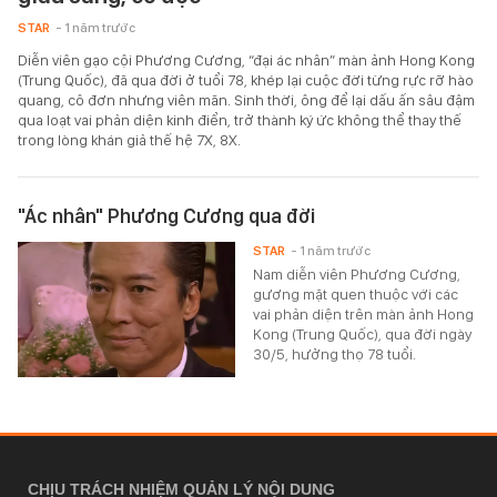
STAR
- 1 năm trước
Diễn viên gạo cội Phương Cương, “đại ác nhân” màn ảnh Hong Kong
(Trung Quốc), đã qua đời ở tuổi 78, khép lại cuộc đời từng rực rỡ hào
quang, cô đơn nhưng viên mãn. Sinh thời, ông để lại dấu ấn sâu đậm
qua loạt vai phản diện kinh điển, trở thành ký ức không thể thay thế
trong lòng khán giả thế hệ 7X, 8X.
"Ác nhân" Phương Cương qua đời
STAR
- 1 năm trước
Nam diễn viên Phương Cương,
gương mặt quen thuộc với các
vai phản diện trên màn ảnh Hong
Kong (Trung Quốc), qua đời ngày
30/5, hưởng thọ 78 tuổi.
CHỊU TRÁCH NHIỆM QUẢN LÝ NỘI DUNG