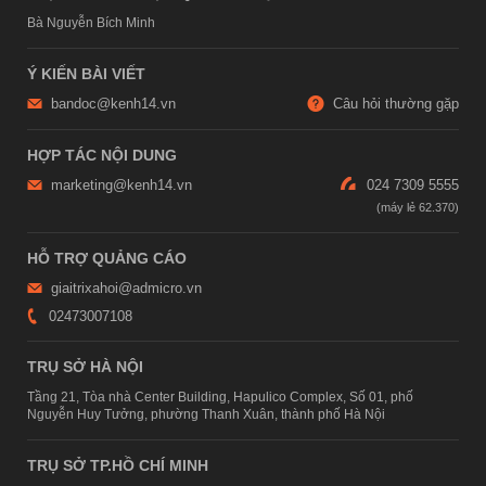
Bà Nguyễn Bích Minh
Ý KIẾN BÀI VIẾT
bandoc@kenh14.vn
Câu hỏi thường gặp
HỢP TÁC NỘI DUNG
marketing@kenh14.vn
024 7309 5555
HỖ TRỢ QUẢNG CÁO
giaitrixahoi@admicro.vn
02473007108
TRỤ SỞ HÀ NỘI
Tầng 21, Tòa nhà Center Building, Hapulico Complex, Số 01, phố
Nguyễn Huy Tưởng, phường Thanh Xuân, thành phố Hà Nội
TRỤ SỞ TP.HỒ CHÍ MINH