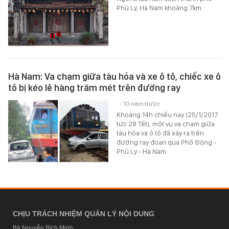
Phủ Lý, Hà Nam khoảng 7km.
Hà Nam: Va chạm giữa tàu hỏa và xe ô tô, chiếc xe ô
tô bị kéo lê hàng trăm mét trên đường ray
- 10 năm trước
Khoảng 14h chiều nay (25/1/2017
tức 28 Tết), một vụ va chạm giữa
tàu hỏa và ô tô đã xảy ra trên
đường ray đoạn qua Phố Động -
Phủ Lý - Hà Nam.
CHỊU TRÁCH NHIỆM QUẢN LÝ NỘI DUNG
Bà Nguyễn Bích Minh