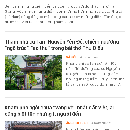
Bên cạnh những điểm đến đã quen thuộc với du khách như Hà
Giang, Hòa Bình, những điểm đến mới mẻ hơn như Bạc Liêu, Phủ Lý
(Hà Nam) cũng đã góp mặt trong danh sách những điểm đến được
du khách Việt lựa chọn trong năm 2024.
Thăm nhà cụ Tam Nguyên Yên Đổ, chiêm ngưỡng
“ngõ trúc”, “ao thu” trong bài thơ Thu Điếu
XÃ HỘI
- 4 năm trước
Không chỉ có lịch sử hơn 100
năm, Từ đường của cụ Nguyễn
Khuyến còn là nơi chứng kiến
những thăng trầm, lưu giữ những
kỷ vật gắn với cuộc đời nhà thơ.
Khám phá ngôi chùa “vắng vẻ” nhất đất Việt, ai
cũng biết tên nhưng ít người đến
ĂN - CHƠI - ĐI
- 4 năm trước
Ngôi chùa nằm cách thành phố