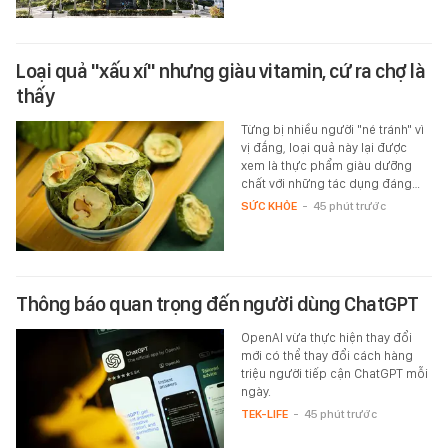
Loại quả "xấu xí" nhưng giàu vitamin, cứ ra chợ là
thấy
Từng bị nhiều người "né tránh" vì
vị đắng, loại quả này lại được
xem là thực phẩm giàu dưỡng
chất với những tác dụng đáng…
SỨC KHỎE
-
45 phút trước
Thông báo quan trọng đến người dùng ChatGPT
OpenAI vừa thực hiện thay đổi
mới có thể thay đổi cách hàng
triệu người tiếp cận ChatGPT mỗi
ngày.
TEK-LIFE
-
45 phút trước