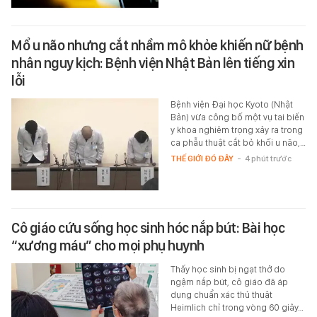
Mổ u não nhưng cắt nhầm mô khỏe khiến nữ bệnh
nhân nguy kịch: Bệnh viện Nhật Bản lên tiếng xin
lỗi
Bệnh viện Đại học Kyoto (Nhật
Bản) vừa công bố một vụ tai biến
y khoa nghiêm trọng xảy ra trong
ca phẫu thuật cắt bỏ khối u não,…
THẾ GIỚI ĐÓ ĐÂY
-
4 phút trước
Cô giáo cứu sống học sinh hóc nắp bút: Bài học
“xương máu” cho mọi phụ huynh
Thấy học sinh bị ngạt thở do
ngậm nắp bút, cô giáo đã áp
dụng chuẩn xác thủ thuật
Heimlich chỉ trong vòng 60 giây…