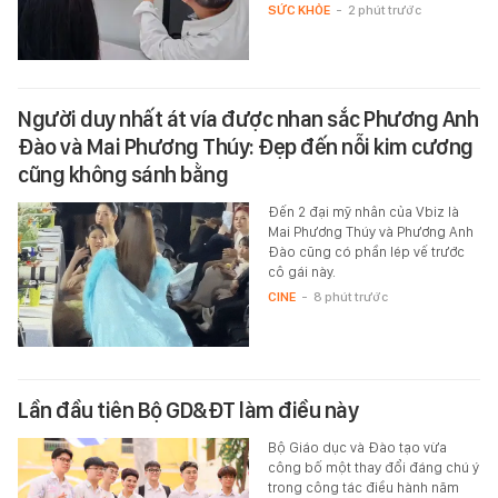
SỨC KHỎE
-
2 phút trước
Người duy nhất át vía được nhan sắc Phương Anh
Đào và Mai Phương Thúy: Đẹp đến nỗi kim cương
cũng không sánh bằng
Đến 2 đại mỹ nhân của Vbiz là
Mai Phương Thúy và Phương Anh
Đào cũng có phần lép vế trước
cô gái này.
CINE
-
8 phút trước
Lần đầu tiên Bộ GD&ĐT làm điều này
Bộ Giáo dục và Đào tạo vừa
công bố một thay đổi đáng chú ý
trong công tác điều hành năm