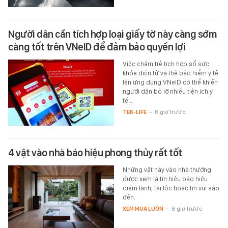
Người dân cần tích hợp loại giấy tờ này càng sớm
càng tốt trên VNeID để đảm bảo quyền lợi
Việc chậm trễ tích hợp sổ sức
khỏe điện tử và thẻ bảo hiểm y tế
lên ứng dụng VNeID có thể khiến
người dân bỏ lỡ nhiều tiện ích y
tế…
TEK-LIFE
-
6 giờ trước
4 vật vào nhà báo hiệu phong thủy rất tốt
Những vật này vào nhà thường
được xem là tín hiệu báo hiệu
điềm lành, tài lộc hoặc tin vui sắp
đến.
XEM MUA LUÔN
-
6 giờ trước