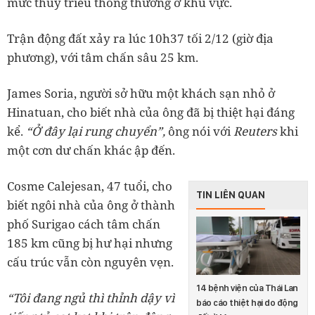
mức thủy triều thông thường ở khu vực.
Trận động đất xảy ra lúc 10h37 tối 2/12 (giờ địa
phương), với tâm chấn sâu 25 km.
James Soria, người sở hữu một khách sạn nhỏ ở
Hinatuan, cho biết nhà của ông đã bị thiệt hại đáng
kể.
“Ở đây lại rung chuyển”,
ông nói với
Reuters
khi
một cơn dư chấn khác ập đến.
Cosme Calejesan, 47 tuổi, cho
TIN LIÊN QUAN
biết ngôi nhà của ông ở thành
phố Surigao cách tâm chấn
185 km cũng bị hư hại nhưng
cấu trúc vẫn còn nguyên vẹn.
14 bệnh viện của Thái Lan
“Tôi đang ngủ thì thỉnh dậy vì
báo cáo thiệt hại do động