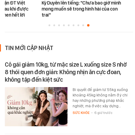
 trận ĐT Việt
Kỳ Duyên lên tiếng: "Chưa bao giờ mình
 sau khi được
mong muốn sẽ trong hình hài của con
khen hết lời
trai"
TIN MỚI CẬP NHẬT
Cô gái giảm 10kg, từ mặc size L xuống size S nhờ
8 thói quen đơn giản: Không nhịn ăn cực đoan,
không tập đến kiệt sức
Bí quyết để giảm từ 55kg xuống
khoảng 45kg không nằm ở ý chí
hay những phương pháp khắc
nghiệt, mà ở việc xây dựng…
SỨC KHỎE
-
6 giờ trước