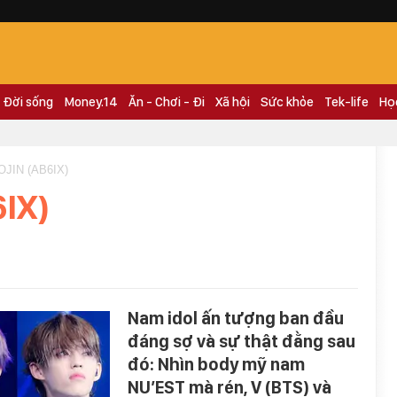
Đời sống
Money.14
Ăn - Chơi - Đi
Xã hội
Sức khỏe
Tek-life
Họ
JIN (AB6IX)
6IX)
Nam idol ấn tượng ban đầu
đáng sợ và sự thật đằng sau
đó: Nhìn body mỹ nam
NU’EST mà rén, V (BTS) và