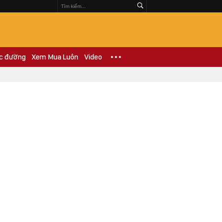
c đường
Xem Mua Luôn
Video