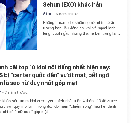
Sehun (EXO) khác hẳn
-
Star
6 năm trước
Không ít nam idol khiến người nhìn có ấn
tượng ban đầu đáng sợ với vẻ ngoài lạnh
lùng, cool ngầu nhưng thật ra bên trong lại…
nh cãi top 10 idol nổi tiếng nhất hiện nay:
S bị "center quốc dân" vượt mặt, bất ngờ
n là sao nữ duy nhất góp mặt
-
r
7 năm trước
 khảo sát tìm ra idol được yêu thích nhất tuần 4 tháng 10 đã được
hức với quy mô lớn. Trong đó, idol nam "chiếm sóng" hầu hết danh
, chỉ có 1 nữ ca sĩ góp mặt.