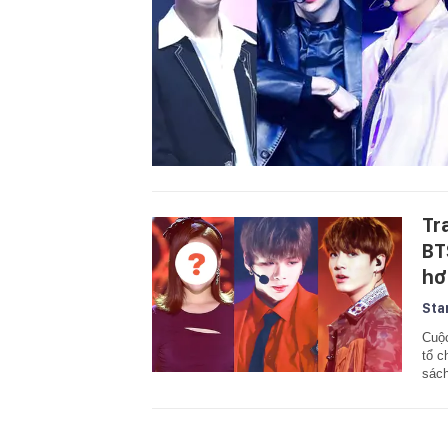
Tra
BT
hơ
Sta
Cuộc
tổ c
sách