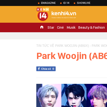
EMAGAZINE
ID.14
SHOWLIVE
Star
Ciné
Musik
Beauty & Fashion
TIN TỨC VỀ PARK WOOJIN (AB6IX) - PARK WOO
Park Woojin (AB
Chia sẻ
0