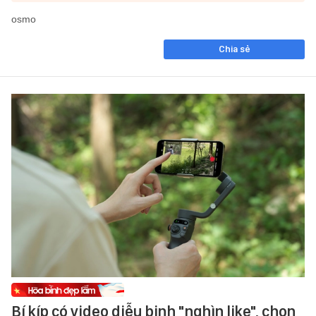
osmo
Chia sẻ
Bí kíp có video diễu binh "nghìn like", chọn