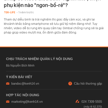
phụ kiện nào "ngon-bổ-rẻ"?
TEK-LIFE
- 1 năm trước
Tham dự diễu binh là trải nghiệm thị giác đầy cảm xúc, và ghi lại
khoảnh khắc bằng smartphone sẽ lưu giữ kỷ niệm đáng nhớ. Tuy
nhiên, video dễ bị rung khi quay cầm tay. Gimbal chống rung sẽ là giải
pháp giúp video mượt mà, ổn định giữa đám đông.
CHỊU TRÁCH NHIỆM QUẢN LÝ NỘI DUNG
Bà Nguyễn Bích Minh
Ý KIẾN BÀI VIẾT
bandoc@kenh14.vn
Câu hỏi thường gặp
HỢP TÁC NỘI DUNG
marketing@kenh14.vn
024 7309 5555