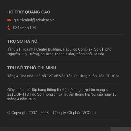
HỖ TRỢ QUẢNG CÁO
giaitrixahoi@admicro.vn
02473007108
TRỤ SỞ HÀ NỘI
Tầng 21, Tòa nhà Center Building, Hapulico Complex, Số 01, phố
Nguyễn Huy Tưởng, phường Thanh Xuân, thành phố Hà Nội
TRỤ SỞ TP.HỒ CHÍ MINH
Tầng 4, Tòa nhà 123, số 127 Võ Văn Tần, Phường Xuân Hòa, TPHCM
Giấy phép thiết lập trang thông tin điện tử tổng hợp trên mạng số
2215/GP-TTĐT do Sở Thông tin và Truyền thông Hà Nội cấp ngày 10
tháng 4 năm 2019
© Copyright 2007 - 2026 – Công ty Cổ phần VCCorp