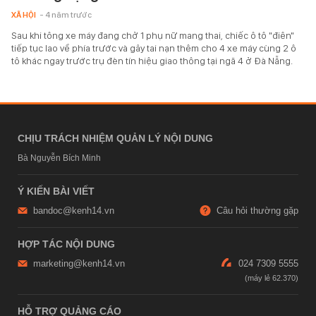
XÃ HỘI
- 4 năm trước
Sau khi tông xe máy đang chở 1 phụ nữ mang thai, chiếc ô tô "điên"
tiếp tục lao về phía trước và gây tai nạn thêm cho 4 xe máy cùng 2 ô
tô khác ngay trước trụ đèn tín hiệu giao thông tại ngã 4 ở Đà Nẵng.
CHỊU TRÁCH NHIỆM QUẢN LÝ NỘI DUNG
Bà Nguyễn Bích Minh
Ý KIẾN BÀI VIẾT
bandoc@kenh14.vn
Câu hỏi thường gặp
HỢP TÁC NỘI DUNG
marketing@kenh14.vn
024 7309 5555
HỖ TRỢ QUẢNG CÁO