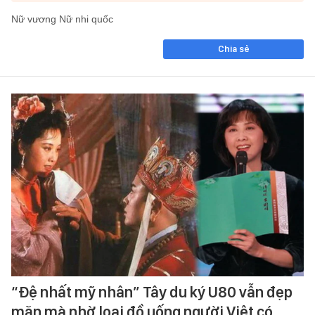
Nữ vương Nữ nhi quốc
Chia sẻ
“Đệ nhất mỹ nhân” Tây du ký U80 vẫn đẹp
mặn mà nhờ loại đồ uống người Việt có