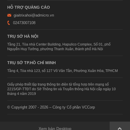
HỖ TRỢ QUẢNG CÁO
giaitrixahoi@admicro.vn
02473007108
TRỤ SỞ HÀ NỘI
Tầng 21, Tòa nhà Center Building, Hapulico Complex, Số 01, phố
Nguyễn Huy Tưởng, phường Thanh Xuân, thành phố Hà Nội
TRỤ SỞ TP.HỒ CHÍ MINH
Tầng 4, Tòa nhà 123, số 127 Võ Văn Tần, Phường Xuân Hòa, TPHCM
Giấy phép thiết lập trang thông tin điện tử tổng hợp trên mạng số
2215/GP-TTĐT do Sở Thông tin và Truyền thông Hà Nội cấp ngày 10
tháng 4 năm 2019
© Copyright 2007 - 2026 – Công ty Cổ phần VCCorp
Xem bản Desktop