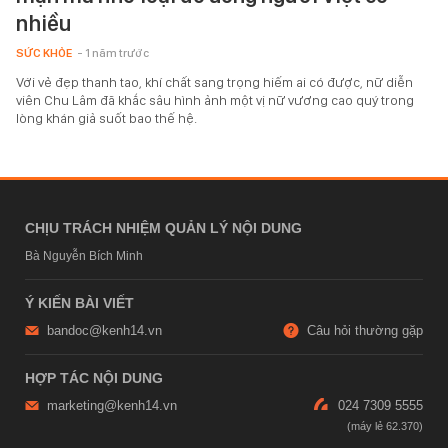
nhiều
SỨC KHỎE
- 1 năm trước
Với vẻ đẹp thanh tao, khí chất sang trọng hiếm ai có được, nữ diễn
viên Chu Lâm đã khắc sâu hình ảnh một vị nữ vương cao quý trong
lòng khán giả suốt bao thế hệ.
CHỊU TRÁCH NHIỆM QUẢN LÝ NỘI DUNG
Bà Nguyễn Bích Minh
Ý KIẾN BÀI VIẾT
bandoc@kenh14.vn
Câu hỏi thường gặp
HỢP TÁC NỘI DUNG
marketing@kenh14.vn
024 7309 5555