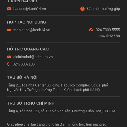
Ý KIẾN BÀI VIẾT
bandoc@kenh14.vn
Câu hỏi thường gặp
HỢP TÁC NỘI DUNG
marketing@kenh14.vn
024 7309 5555
HỖ TRỢ QUẢNG CÁO
giaitrixahoi@admicro.vn
02473007108
TRỤ SỞ HÀ NỘI
Tầng 21, Tòa nhà Center Building, Hapulico Complex, Số 01, phố
Nguyễn Huy Tưởng, phường Thanh Xuân, thành phố Hà Nội
TRỤ SỞ TP.HỒ CHÍ MINH
Tầng 4, Tòa nhà 123, số 127 Võ Văn Tần, Phường Xuân Hòa, TPHCM
Giấy phép thiết lập trang thông tin điện tử tổng hợp trên mạng số