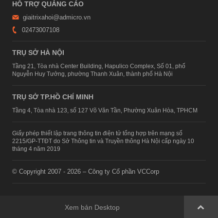
HỖ TRỢ QUẢNG CÁO
giaitrixahoi@admicro.vn
02473007108
TRỤ SỞ HÀ NỘI
Tầng 21, Tòa nhà Center Building, Hapulico Complex, Số 01, phố
Nguyễn Huy Tưởng, phường Thanh Xuân, thành phố Hà Nội
TRỤ SỞ TP.HỒ CHÍ MINH
Tầng 4, Tòa nhà 123, số 127 Võ Văn Tần, Phường Xuân Hòa, TPHCM
Giấy phép thiết lập trang thông tin điện tử tổng hợp trên mạng số
2215/GP-TTĐT do Sở Thông tin và Truyền thông Hà Nội cấp ngày 10
tháng 4 năm 2019
© Copyright 2007 - 2026 – Công ty Cổ phần VCCorp
Xem bản Desktop