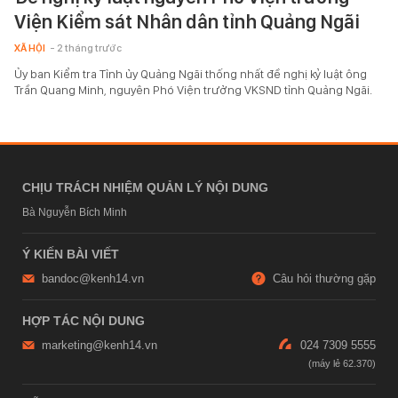
Viện Kiểm sát Nhân dân tỉnh Quảng Ngãi
XÃ HỘI
- 2 tháng trước
Ủy ban Kiểm tra Tỉnh ủy Quảng Ngãi thống nhất đề nghị kỷ luật ông
Trần Quang Minh, nguyên Phó Viện trưởng VKSND tỉnh Quảng Ngãi.
CHỊU TRÁCH NHIỆM QUẢN LÝ NỘI DUNG
Bà Nguyễn Bích Minh
Ý KIẾN BÀI VIẾT
bandoc@kenh14.vn
Câu hỏi thường gặp
HỢP TÁC NỘI DUNG
marketing@kenh14.vn
024 7309 5555