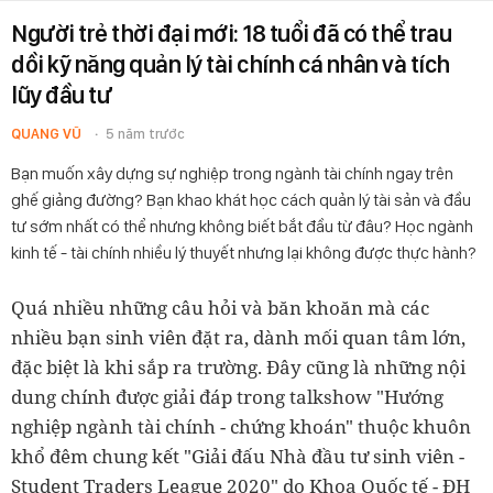
Người trẻ thời đại mới: 18 tuổi đã có thể trau
dồi kỹ năng quản lý tài chính cá nhân và tích
lũy đầu tư
QUANG VŨ
5 năm trước
Bạn muốn xây dựng sự nghiệp trong ngành tài chính ngay trên
ghế giảng đường? Bạn khao khát học cách quản lý tài sản và đầu
tư sớm nhất có thể nhưng không biết bắt đầu từ đâu? Học ngành
kinh tế - tài chính nhiều lý thuyết nhưng lại không được thực hành?
Quá nhiều những câu hỏi và băn khoăn mà các
nhiều bạn sinh viên đặt ra, dành mối quan tâm lớn,
đặc biệt là khi sắp ra trường. Đây cũng là những nội
dung chính được giải đáp trong talkshow "Hướng
nghiệp ngành tài chính - chứng khoán" thuộc khuôn
khổ đêm chung kết "Giải đấu Nhà đầu tư sinh viên -
Student Traders League 2020" do Khoa Quốc tế - ĐH