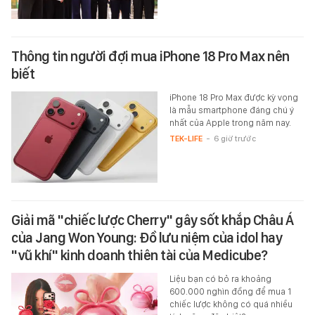
Thông tin người đợi mua iPhone 18 Pro Max nên
biết
iPhone 18 Pro Max được kỳ vọng
là mẫu smartphone đáng chú ý
nhất của Apple trong năm nay.
TEK-LIFE
-
6 giờ trước
Giải mã "chiếc lược Cherry" gây sốt khắp Châu Á
của Jang Won Young: Đồ lưu niệm của idol hay
"vũ khí" kinh doanh thiên tài của Medicube?
Liệu bạn có bỏ ra khoảng
600.000 nghìn đồng để mua 1
chiếc lược không có quá nhiều