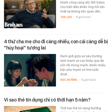
thành công vang dội, Bill Gates
cho biết điều khiến ông hối tiếc
nhất lại không liên quan đến…
TEK-LIFE
-
6 giờ trước
4 thứ cha mẹ cho đi càng nhiều, con cái càng dễ bị
"hủy hoại" tương lai
Ranh giới giữa sự yêu thương
lành mạnh và can thiệp quá đà
vốn rất mong manh, khiến nhiều
bậc phụ huynh vô tình tước
đoạt…
HỌC ĐƯỜNG
-
6 giờ trước
Vì sao thẻ tín dụng chỉ có thời hạn 5 năm?
Thời hạn thẻ tín dụng thường