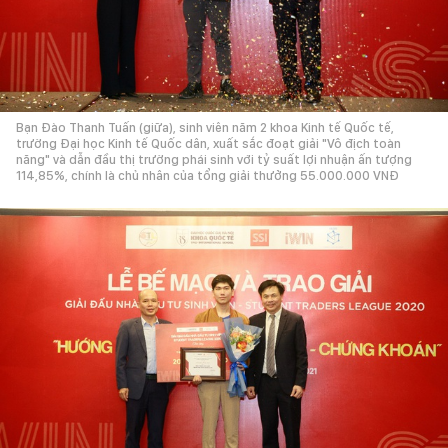
Bạn Đào Thanh Tuấn (giữa), sinh viên năm 2 khoa Kinh tế Quốc tế,
trường Đại học Kinh tế Quốc dân, xuất sắc đoạt giải "Vô địch toàn
năng" và dẫn đầu thị trường phái sinh với tỷ suất lợi nhuận ấn tượng
114,85%, chính là chủ nhân của tổng giải thưởng 55.000.000 VNĐ