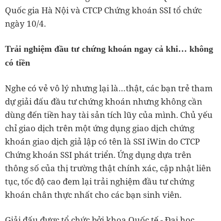
Quốc gia Hà Nội và CTCP Chứng khoán SSI tổ chức
ngày 10/4.
Trải nghiệm đầu tư chứng khoán ngay cả khi… không
có tiền
Nghe có vẻ vô lý nhưng lại là…thật, các bạn trẻ tham
dự giải đấu đầu tư chứng khoán nhưng không cần
dùng đến tiền hay tài sản tích lũy của mình. Chủ yếu
chỉ giao dịch trên một ứng dụng giao dịch chứng
khoán giao dịch giả lập có tên là SSI iWin do CTCP
Chứng khoán SSI phát triển. Ứng dụng dựa trên
thông số của thị trường thật chính xác, cập nhật liên
tục, tốc độ cao đem lại trải nghiệm đầu tư chứng
khoán chân thực nhất cho các bạn sinh viên.
Giải đấu được tổ chức bởi khoa Quốc tế - Đại học