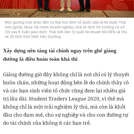
Một gương mặt khác đến từ Đại học Kinh tế Quốc dân là Hà Xuân Thái
Anh (giữa), khoa Tài chính doanh nghiệp, nhà vô địch thị trường cơ sở.
Chỉ sau 6 tuần giao dịch, Thái Anh đạt tỷ suất lợi nhuận 69,08% và thu
về 25.000.000 VNĐ tiền thưởng
Xây dựng nền tảng tài chính ngay trên ghế giảng
đường là điều hoàn toàn khả thi
Giảng đường giờ đây không chỉ là nơi chỉ có lý thuyết
buồn chán, những hoạt động bên lề do chính thầy cô
và các bạn sinh viên tổ chức cũng đem lại nhiều giá
trị lâu dài. Student Traders League 2020, vì thế mà
không chỉ là một trải nghiệm lý thú, mà còn là khởi
đầu cho đam mê, cho sự nghiệp và cho con đường tự
do tài chính của không ít các bạn trẻ.