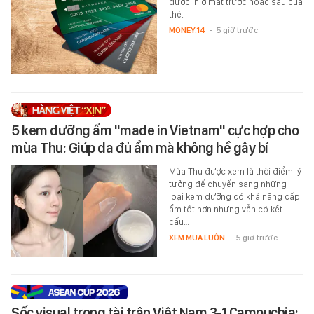
được in ở mặt trước hoặc sau của
thẻ.
MONEY.14
-
5 giờ trước
5 kem dưỡng ẩm "made in Vietnam" cực hợp cho
mùa Thu: Giúp da đủ ẩm mà không hề gây bí
Mùa Thu được xem là thời điểm lý
tưởng để chuyển sang những
loại kem dưỡng có khả năng cấp
ẩm tốt hơn nhưng vẫn có kết
cấu…
XEM MUA LUÔN
-
5 giờ trước
Sốc visual trọng tài trận Việt Nam 3-1 Campuchia: