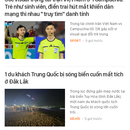
Trẻ như sinh viên, điển trai hút mắt khiến dân
mạng thi nhau "truy tìm" danh tính
Trọng tài chính trận Việt Nam vs
Campuchia tối 7/8 gây sốt vì
visual quá đỗi trẻ trung.
SPORT
-
5 giờ trước
1 du khách Trung Quốc bị sóng biển cuốn mất tích
ở Đắk Lắk
Trong lúc đứng gần mép nước tại
bãi biển Tuy Hòa (tỉnh Đắk Lắk),
một nam du khách quốc tịch
Trung Quốc bị sóng lớn cuốn
trôi…
XÃ HỘI
-
5 giờ trước