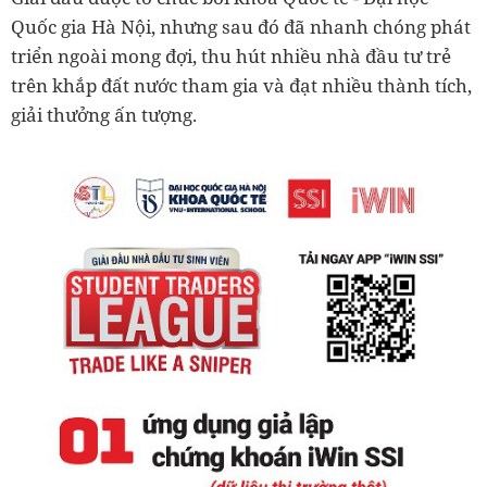
Quốc gia Hà Nội, nhưng sau đó đã nhanh chóng phát
triển ngoài mong đợi, thu hút nhiều nhà đầu tư trẻ
trên khắp đất nước tham gia và đạt nhiều thành tích,
giải thưởng ấn tượng.