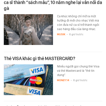
ca sĩ thành “sách mẫu”, 10 năm nghe lại vẫn nổi da
gà
Ca khúc không chỉ mở ra một
hướng đi mới cho nhạc Việt mà
còn đưa nữ ca sĩ trở thành ngôi
sao hàng đầu của làng nhạc.
MUSIK
-
6 giờ trước
Thẻ VISA khác gì thẻ MASTERCARD?
Nhiều người gọi chung thẻ Visa
và thẻ Mastercard là “thẻ tín
dụng”.
MONEY.14
-
6 giờ trước