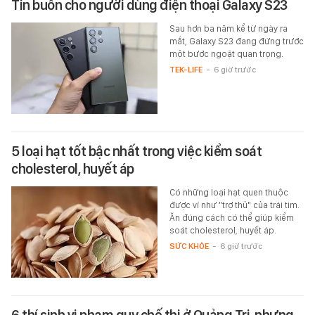
Tin buồn cho người dùng điện thoại Galaxy S23
Sau hơn ba năm kể từ ngày ra
mắt, Galaxy S23 đang đứng trước
một bước ngoặt quan trọng.
TEK-LIFE
-
6 giờ trước
5 loại hạt tốt bậc nhất trong việc kiểm soát
cholesterol, huyết áp
Có những loại hạt quen thuộc
được ví như "trợ thủ" của trái tim.
Ăn đúng cách có thể giúp kiểm
soát cholesterol, huyết áp.
SỨC KHỎE
-
6 giờ trước
6 thí sinh vi phạm quy chế thi ở Quảng Trị, nhưng