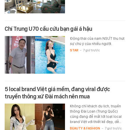
Chí Trung U70 cầu cứu bạn gái á hậu
Động thái của nam NSƯT thu hút
sự chú ý của nhiều người.
STAR
-
7 giờ trước
5 local brand Việt giá mềm, đang viral được
truyền thông xứ Đài mách nên mua
Không chỉ khách du lịch, truyền
thông Đài Loan (Trung Quốc)
cũng đang để mắt tới loạt local
brand Việt với thiết kế đẹp, dễ…
BEAUTY & FASHION
-
7 giờ trước