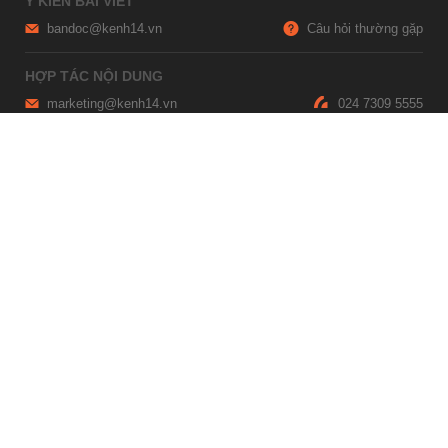
Ý KIẾN BÀI VIẾT
bandoc@kenh14.vn
Câu hỏi thường gặp
HỢP TÁC NỘI DUNG
marketing@kenh14.vn
024 7309 5555
HỖ TRỢ QUẢNG CÁO
giaitrixahoi@admicro.vn
02473007108
TRỤ SỞ HÀ NỘI
Tầng 21, Tòa nhà Center Building, Hapulico Complex, Số 01, phố
Nguyễn Huy Tưởng, phường Thanh Xuân, thành phố Hà Nội
TRỤ SỞ TP.HỒ CHÍ MINH
Tầng 4, Tòa nhà 123, số 127 Võ Văn Tần, Phường Xuân Hòa, TPHCM
Giấy phép thiết lập trang thông tin điện tử tổng hợp trên mạng số