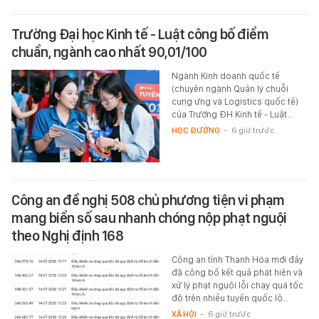
Trường Đại học Kinh tế - Luật công bố điểm
chuẩn, ngành cao nhất 90,01/100
Ngành Kinh doanh quốc tế
(chuyên ngành Quản lý chuỗi
cung ứng và Logistics quốc tế)
của Trường ĐH Kinh tế - Luật…
HỌC ĐƯỜNG
-
6 giờ trước
Công an đề nghị 508 chủ phương tiện vi phạm
mang biển số sau nhanh chóng nộp phạt nguội
theo Nghị định 168
Công an tỉnh Thanh Hóa mới đây
đã công bố kết quả phát hiện và
xử lý phạt nguội lỗi chạy quá tốc
độ trên nhiều tuyến quốc lộ…
XÃ HỘI
-
6 giờ trước