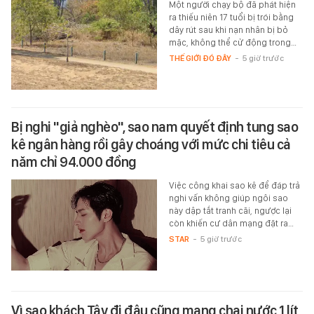
Một người chạy bộ đã phát hiện
ra thiếu niên 17 tuổi bị trói bằng
dây rút sau khi nạn nhân bị bỏ
mặc, không thể cử động trong…
THẾ GIỚI ĐÓ ĐÂY
-
5 giờ trước
Bị nghi "giả nghèo", sao nam quyết định tung sao
kê ngân hàng rồi gây choáng với mức chi tiêu cả
năm chỉ 94.000 đồng
Việc công khai sao kê để đáp trả
nghi vấn không giúp ngôi sao
này dập tắt tranh cãi, ngược lại
còn khiến cư dân mạng đặt ra…
STAR
-
5 giờ trước
Vì sao khách Tây đi đâu cũng mang chai nước 1 lít