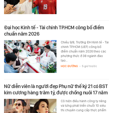
Đại học Kinh tế - Tài chính TP.HCM công bố điểm
chuẩn năm 2026
Chiều 9/8, Trường ĐH Kinh tế - Tài
chính TP.HCM (UEF) công bố
điểm chuẩn năm 2026 theo các
phương thức ở 38 ngành đào
tạo…
HỌC ĐƯỜNG
-
5 giờ trước
Nữ diễn viên là người đẹp Phụ nữ thế kỷ 21 có BST
kim cương hàng trăm tỷ, được chồng nuôi 17 năm
Cô hiện điều hành công ty riêng
và từng phát triển chuỗi 10 siêu
thị chuyên cung cấp thực phẩm