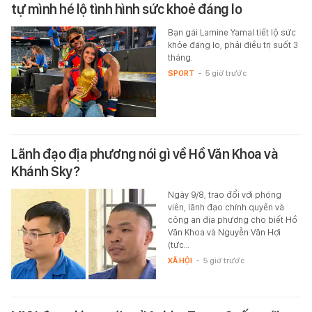
tự mình hé lộ tình hình sức khoẻ đáng lo
Bạn gái Lamine Yamal tiết lộ sức
khỏe đáng lo, phải điều trị suốt 3
tháng.
SPORT
-
5 giờ trước
Lãnh đạo địa phương nói gì về Hồ Văn Khoa và
Khánh Sky?
Ngày 9/8, trao đổi với phóng
viên, lãnh đạo chính quyền và
công an địa phương cho biết Hồ
Văn Khoa và Nguyễn Văn Hợi
(tức…
XÃ HỘI
-
5 giờ trước