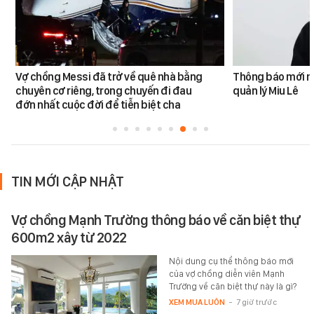
Vợ chồng Messi đã trở về quê nhà bằng
Thông báo mới n
chuyên cơ riêng, trong chuyến đi đau
quản lý Miu Lê
đớn nhất cuộc đời để tiễn biệt cha
TIN MỚI CẬP NHẬT
Vợ chồng Mạnh Trường thông báo về căn biệt thự
600m2 xây từ 2022
Nội dung cụ thể thông báo mới
của vợ chồng diễn viên Mạnh
Trường về căn biệt thự này là gì?
XEM MUA LUÔN
-
7 giờ trước