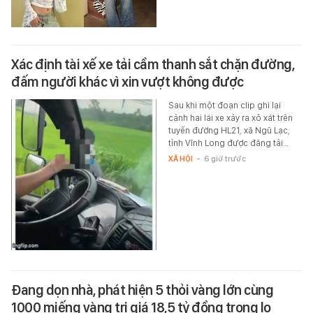
Xác định tài xế xe tải cầm thanh sắt chặn đường,
đấm người khác vì xin vượt không được
Sau khi một đoạn clip ghi lại
cảnh hai lái xe xảy ra xô xát trên
tuyến đường HL21, xã Ngũ Lạc,
tỉnh Vĩnh Long được đăng tải…
XÃ HỘI
-
6 giờ trước
Đang dọn nhà, phát hiện 5 thỏi vàng lớn cùng
1000 miếng vàng trị giá 18,5 tỷ đồng trong lọ