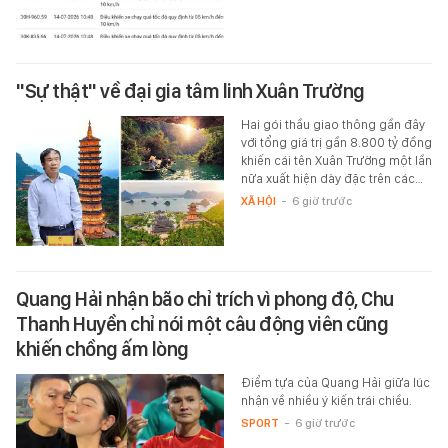
"Sự thật" về đại gia tâm linh Xuân Trường
Hai gói thầu giao thông gần đây
với tổng giá trị gần 8.800 tỷ đồng
khiến cái tên Xuân Trường một lần
nữa xuất hiện dày đặc trên các…
XÃ HỘI
-
6 giờ trước
Quang Hải nhận bão chỉ trích vì phong độ, Chu
Thanh Huyền chỉ nói một câu động viên cũng
khiến chồng ấm lòng
Điểm tựa của Quang Hải giữa lúc
nhận về nhiều ý kiến trái chiều.
SPORT
-
6 giờ trước