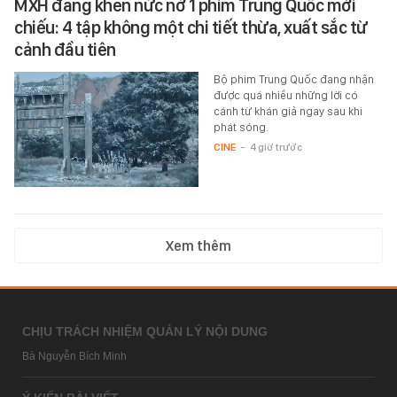
MXH đang khen nức nở 1 phim Trung Quốc mới
chiếu: 4 tập không một chi tiết thừa, xuất sắc từ
cảnh đầu tiên
Bộ phim Trung Quốc đang nhận
được quá nhiều những lời có
cánh từ khán giả ngay sau khi
phát sóng.
CINE
-
4 giờ trước
Xem thêm
CHỊU TRÁCH NHIỆM QUẢN LÝ NỘI DUNG
Bà Nguyễn Bích Minh