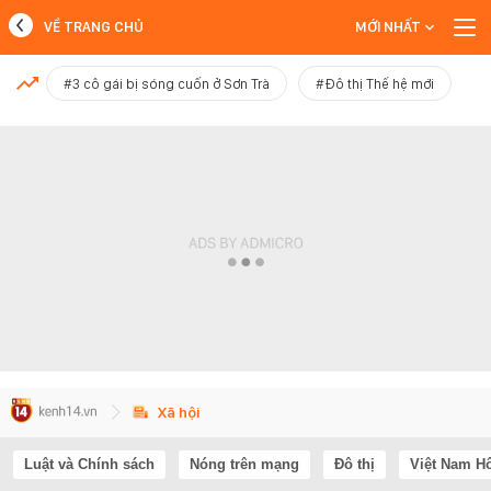
VỀ TRANG CHỦ
MỚI NHẤT
MỚI NHẤT
#3 cô gái bị sóng cuốn ở Sơn Trà
#Đô thị Thế hệ mới
Xem thêm
Xã hội
Luật và Chính sách
Nóng trên mạng
Đô thị
Việt Nam H