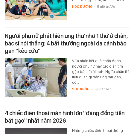
HỌC ĐƯỜNG
-
5 giờ trước
Người phụ nữ phát hiện ung thư nhờ 1 thứ ở chân,
bác sĩ nói thẳng: 4 bất thường ngoài da cảnh báo
gan "kêu cứu"
Vừa nhận kết quả chẩn đoán,
người phụ nữ này tức giận tìm
gặp bác sĩ rồi hỏi: "Ngứa chân thì
liên quan gì đến ung thư gan,
có…
SỨC KHỎE
-
5 giờ trước
4 chiếc điện thoại màn hình lớn "đáng đồng tiền
bát gạo" nhất năm 2026
Những chiếc điện thoại thông