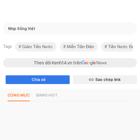
Nhịp Sống Việt
Tags
Giảm Tiền Nước
Miễn Tiền Điện
Tiền Nước Được
Theo dõi Kenh14.vn trên
Chia sẻ
Sao chép link
CÙNG MỤC
ĐANG HOT