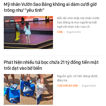
Mỹ nhân Vườn Sao Băng không ai dám cưới giờ
trông như “yêu tinh”
Mỗi lần nhìn thấy mỹ nhân Vườn
Sao Băng là mọi người lại bất
ngờ với nhan sắc của cô.
CINE
-
6 giờ trước
Phát hiện nhiều túi bọc chứa 21 tỷ đồng tiền mặt
trôi dạt vào bờ biển
Nguồn gốc số tiền đang được
điều tra.
THẾ GIỚI ĐÓ ĐÂY
-
6 giờ trước