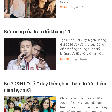
sạch.
STAR
-
5 giờ trước
Sức nóng của trận đối kháng 1-1
Tập 6 Anh Trai Vượt Ngàn Chông
Gai 2026 đẩy độ khó của Công
diễn 2 bằng những cuộc đối
kháng trực tiếp và giới hạn về…
MUSIK
-
5 giờ trước
Bộ GD&ĐT "siết" dạy thêm, học thêm trước thềm
năm học mới
Chuẩn bị vào năm học 2026 -
2027, Bộ GD&ĐT yêu cầu các
trường học thực hiện nghiêm quy
định về dạy thêm, học thêm và…