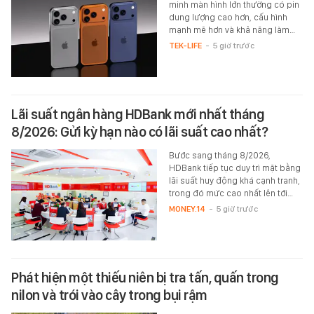
minh màn hình lớn thường có pin
dung lượng cao hơn, cấu hình
mạnh mẽ hơn và khả năng làm…
TEK-LIFE
-
5 giờ trước
Lãi suất ngân hàng HDBank mới nhất tháng
8/2026: Gửi kỳ hạn nào có lãi suất cao nhất?
Bước sang tháng 8/2026,
HDBank tiếp tục duy trì mặt bằng
lãi suất huy động khá cạnh tranh,
trong đó mức cao nhất lên tới…
MONEY.14
-
5 giờ trước
Phát hiện một thiếu niên bị tra tấn, quấn trong
nilon và trói vào cây trong bụi rậm