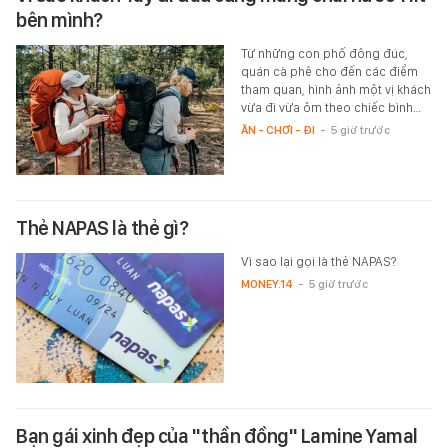
bên mình?
Từ những con phố đông đúc,
quán cà phê cho đến các điểm
tham quan, hình ảnh một vị khách
vừa đi vừa ôm theo chiếc bình…
ĂN - CHƠI - ĐI
-
5 giờ trước
Thẻ NAPAS là thẻ gì?
Vì sao lại gọi là thẻ NAPAS?
MONEY.14
-
5 giờ trước
Bạn gái xinh đẹp của "thần đồng" Lamine Yamal