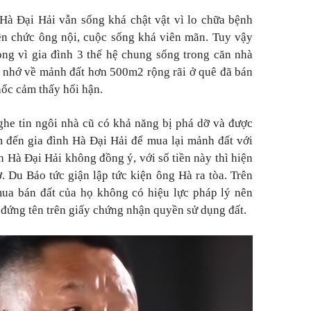
 Hà Đại Hải vẫn sống khá chật vật vì lo chữa bệnh
ên chức ông nội, cuộc sống khá viên mãn. Tuy vậy
òng vì gia đình 3 thế hệ chung sống trong căn nhà
 nhớ về mảnh đất hơn 500m2 rộng rãi ở quê đã bán
hốc cảm thấy hối hận.
he tin ngôi nhà cũ có khả năng bị phá dỡ và được
m đến gia đình Hà Đại Hải để mua lại mảnh đất với
 Hà Đại Hải không đồng ý, với số tiền này thì hiện
. Du Bảo tức giận lập tức kiện ông Hà ra tòa. Trên
mua bán đất của họ không có hiệu lực pháp lý nên
 đứng tên trên giấy chứng nhận quyền sử dụng đất.