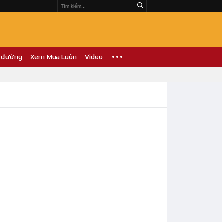
 đường
Xem Mua Luôn
Video