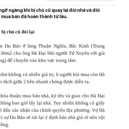
ỡ ngàng khi bị chủ cũ quay lại đòi nhà và đòi
h mua bán đã hoàn thành từ lâu.
bị chủ cũ đòi lại
n Du Bảo ở làng Thuận Nghĩa, Bắc Kinh (Trung
530m2 cho ông Hà Đại Hải người Tứ Xuyên với giá
ng) để chuyển vào khu vực trung tâm.
như không có nhiều giá trị, ít người hỏi mua còn Hà
ao dịch giữa 2 bên nhanh chóng được diễn ra.
thỏa thuận mua bán nhà, ký tên và giao cho Hà Đại
hông bao giờ lấy lại nhà. Tuy nhiên không có giấy
ó dấu xác nhận của chính quyền địa phương. Vợ Hà
ì sợ Du Bảo sẽ rút lại ý định bán nhà giá rẻ nên vội
sống.