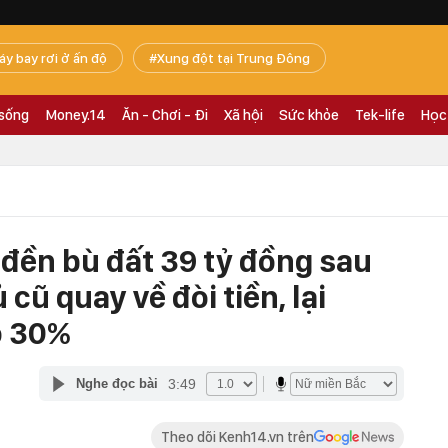
áy bay rơi ở ấn độ
Xung đột tại Trung Đông
 sống
Money.14
Ăn - Chơi - Đi
Xã hội
Sức khỏe
Tek-life
Học
đền bù đất 39 tỷ đồng sau
cũ quay về đòi tiền, lại
o 30%
3:49
Nghe đọc bài
Theo dõi Kenh14.vn trên