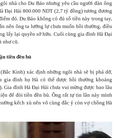
 ngôi nhà cho Du Bảo nhưng yêu cầu người đàn ông
Hà Đại Hải 800.000 NDT (2,7 tỷ đồng) tương đương
 điểm đó. Du Bảo không có đủ số tiền này trong tay,
ắn nên ông ta lưỡng lự chưa muốn bồi thường, điều
g lấy lại quyền sở hữu. Cuối cùng gia đình Hà Đại
à như cũ.
ận tiền đền bù
(Bắc Kinh) xác định những ngôi nhà sẽ bị phá dỡ,
 gia đình họ Hà có thể được bồi thường khoảng
). Gia đình Hà Đại Hải chưa vui mừng được bao lâu
iện để đòi tiền đền bù. Ông rất tự tin lần này mình
thường kếch xù nên vô cùng đắc ý còn vợ chồng Hà