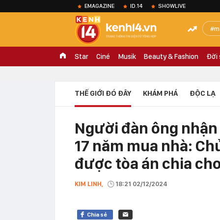
EMAGAZINE
ID.14
SHOWLIVE
m
Star
Ciné
Musik
Beauty & Fashion
Đời
THẾ GIỚI ĐÓ ĐÂY
KHÁM PHÁ
ĐỘC LẠ
Người đàn ông nhận 
17 năm mua nhà: Chủ 
được tòa án chia ch
KIM LINH,
18:21 02/12/2024
Chia sẻ