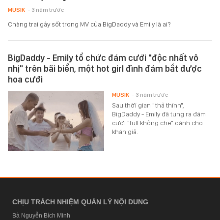
MUSIK
- 3 năm trước
Chàng trai gây sốt trong MV của BigDaddy và Emily là ai?
BigDaddy - Emily tổ chức đám cưới "độc nhất vô
nhị" trên bãi biển, một hot girl đình đám bắt được
hoa cưới
MUSIK
- 3 năm trước
Sau thời gian "thả thính",
BigDaddy - Emily đã tung ra đám
cưới "full không che" dành cho
khán giả.
CHỊU TRÁCH NHIỆM QUẢN LÝ NỘI DUNG
Bà Nguyễn Bích Minh