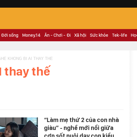
Đời sống
Money.14
Ăn - Chơi - Đi
Xã hội
Sức khỏe
Tek-life
Họ
GHE KHONG BI AI THAY THE
 thay thế
“Làm mẹ thứ 2 của con nhà
giàu” - nghề mới nổi giữa
cơn sốt nuôi dạy con kiểu