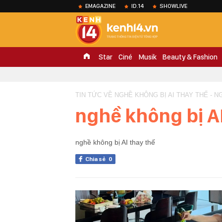
EMAGAZINE
ID.14
SHOWLIVE
Star
Ciné
Musik
Beauty & Fashion
TIN TỨC VỀ NGHỀ KHÔNG BỊ AI THAY THẾ - N
nghề không bị AI
nghề không bị AI thay thế
Chia sẻ
0