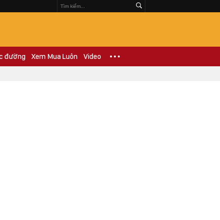
c đường
Xem Mua Luôn
Video