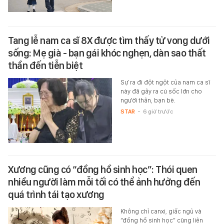
Tang lễ nam ca sĩ 8X được tìm thấy tử vong dưới
sống: Mẹ già - bạn gái khóc nghẹn, dàn sao thất
thần đến tiễn biệt
Sự ra đi đột ngột của nam ca sĩ
này đã gây ra cú sốc lớn cho
người thân, bạn bè.
STAR
-
6 giờ trước
Xương cũng có “đồng hồ sinh học”: Thói quen
nhiều người làm mỗi tối có thể ảnh hưởng đến
quá trình tái tạo xương
Không chỉ canxi, giấc ngủ và
“đồng hồ sinh học” cũng liên