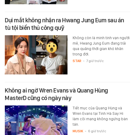
Dụi mắt không nhận ra Hwang Jung Eum sau án
tù tội biển thủ công quỹ
Không còn là minh tinh vạn người
mê, Hwang Jung Eum đang trải
qua quãng thời gian khó khăn
trong đời.
STAR
-
7 giờ trước
Không ai ngờ Wren Evans và Quang Hùng
MasterD cũng có ngày này
Tiết mục của Quang Hùng và
Wren Evans tại Tinh Hà Say Hi
làm cõi mạng không ngừng bàn
tán.
MUSIK
-
6 giờ trước