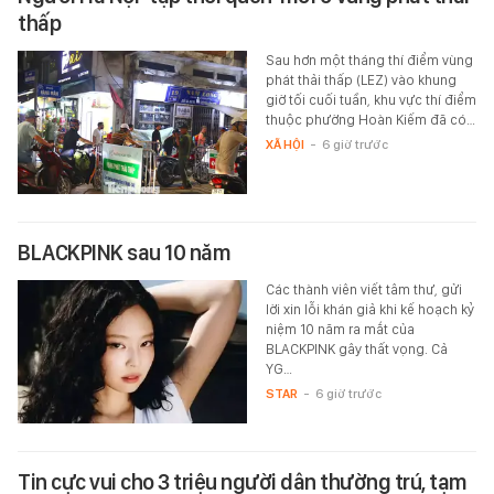
thấp
Sau hơn một tháng thí điểm vùng
phát thải thấp (LEZ) vào khung
giờ tối cuối tuần, khu vực thí điểm
thuộc phường Hoàn Kiếm đã có…
XÃ HỘI
-
6 giờ trước
BLACKPINK sau 10 năm
Các thành viên viết tâm thư, gửi
lời xin lỗi khán giả khi kế hoạch kỷ
niệm 10 năm ra mắt của
BLACKPINK gây thất vọng. Cả
YG…
STAR
-
6 giờ trước
Tin cực vui cho 3 triệu người dân thường trú, tạm