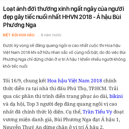
Loạt ảnh đời thường xinh ngất ngây của người
đẹp gây tiếc nuối nhất HHVN 2018 - Á hậu Bùi
Phương Nga
BIỆT ĐỘI HOA HẬU
8 năm trước
Được kỳ vọng sẽ đăng quang ngôi vị cao nhất cuộc thi Hoa hậu
Việt Nam 2018 khi sở hữu nhan sắc vô cùng nổi bật, do đó việc Bùi
Phương Nga chỉ dừng chân ở vị trí Á hậu 1 khiến nhiều người không
khỏi tiếc nuối.
Tối 16/9, chung kết
Hoa hậu Việt Nam 2018
chính
thức diễn ra tại nhà thi đấu Phú Thọ, TP.HCM. Trải
qua các phần thi trình diễn trang phục áo dài,
bikini
và dạ hội, Top 3 người đẹp đăng quang ngôi vị cao
nhất đã chính thức lộ diện. Cụ thể,
Trần Tiểu Vy
đoạt
vương miện danh giá, Bùi Phương Nga đạt Á hậu 1,
Nguyễn Thuý An dừng chân ở vị trí Á hậu 2.