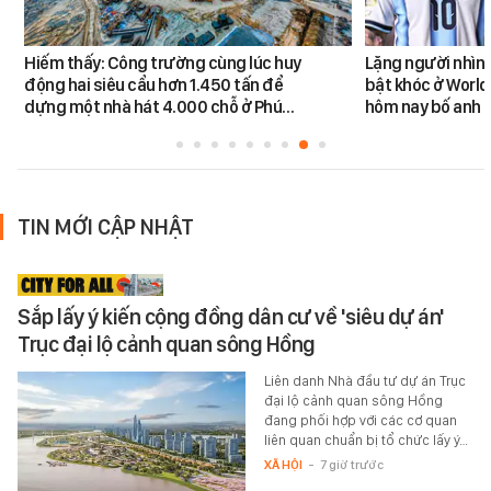
Hiếm thấy: Công trường cùng lúc huy
Lặng người nhìn 
động hai siêu cẩu hơn 1.450 tấn để
bật khóc ở World
dựng một nhà hát 4.000 chỗ ở Phú…
hôm nay bố anh 
TIN MỚI CẬP NHẬT
Sắp lấy ý kiến cộng đồng dân cư về 'siêu dự án'
Trục đại lộ cảnh quan sông Hồng
Liên danh Nhà đầu tư dự án Trục
đại lộ cảnh quan sông Hồng
đang phối hợp với các cơ quan
liên quan chuẩn bị tổ chức lấy ý…
XÃ HỘI
-
7 giờ trước