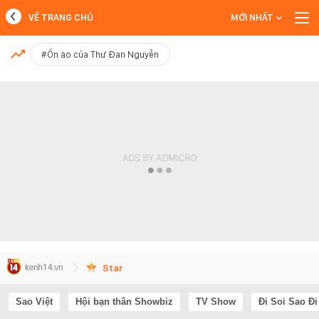
VỀ TRANG CHỦ
MỚI NHẤT
MỚI NHẤT
#Ồn ào của Thư Đan Nguyễn
Xem thêm
Star
Sao Việt
Hội bạn thân Showbiz
TV Show
Đi Soi Sao Đi