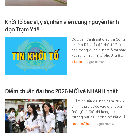
Khởi tố bác sĩ, y sĩ, nhân viên cùng nguyên lãnh
đạo Trạm Y tế...
Cơ quan Cảnh sát điều tra Công
an tỉnh Đắk Lắk đã khởi tố 7 bị
can trong vụ án “Tham ô tài sản”
xảy ra tại Trạm Y tế phường 8,…
XÃ HỘI
-
7 giờ trước
Điểm chuẩn đại học 2026 MỚI và NHANH nhất
Điểm chuẩn đại học năm 2026
chính thức bước vào giai đoạn
"nóng" từ 9/8 khi hàng loạt
trường bắt đầu công bố kết quả…
HỌC ĐƯỜNG
-
7 giờ trước