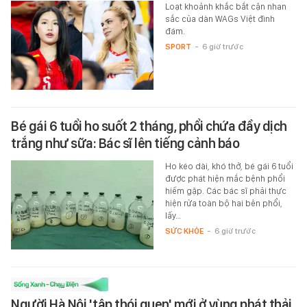
Loạt khoảnh khắc bắt cận nhan
sắc của dàn WAGs Việt đình
đám.
SPORT
-
6 giờ trước
Bé gái 6 tuổi ho suốt 2 tháng, phổi chứa đầy dịch
trắng như sữa: Bác sĩ lên tiếng cảnh báo
Ho kéo dài, khó thở, bé gái 6 tuổi
được phát hiện mắc bệnh phổi
hiếm gặp. Các bác sĩ phải thực
hiện rửa toàn bộ hai bên phổi,
lấy…
SỨC KHỎE
-
6 giờ trước
Người Hà Nội 'tập thói quen' mới ở vùng phát thải