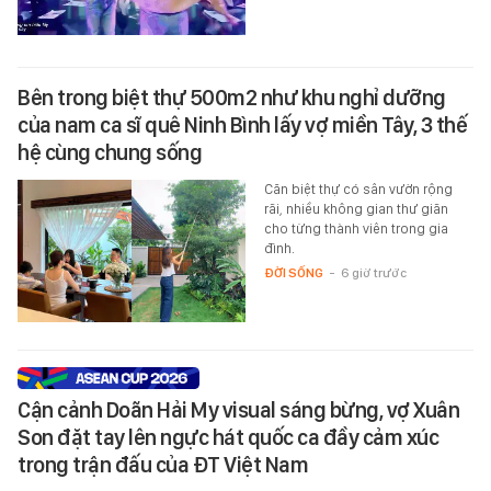
Bên trong biệt thự 500m2 như khu nghỉ dưỡng
của nam ca sĩ quê Ninh Bình lấy vợ miền Tây, 3 thế
hệ cùng chung sống
Căn biệt thự có sân vườn rộng
rãi, nhiều không gian thư giãn
cho từng thành viên trong gia
đình.
ĐỜI SỐNG
-
6 giờ trước
Cận cảnh Doãn Hải My visual sáng bừng, vợ Xuân
Son đặt tay lên ngực hát quốc ca đầy cảm xúc
trong trận đấu của ĐT Việt Nam