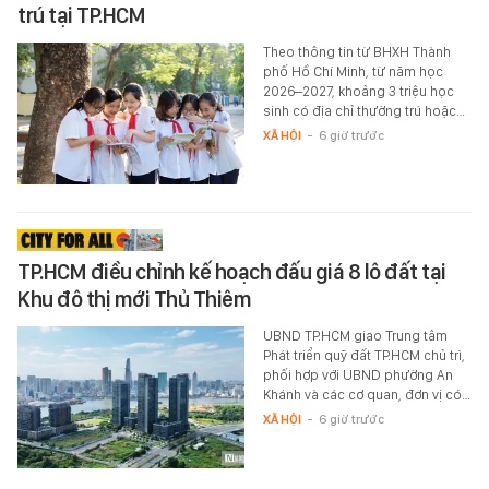
trú tại TP.HCM
Theo thông tin từ BHXH Thành
phố Hồ Chí Minh, từ năm học
2026–2027, khoảng 3 triệu học
sinh có địa chỉ thường trú hoặc…
XÃ HỘI
-
6 giờ trước
TP.HCM điều chỉnh kế hoạch đấu giá 8 lô đất tại
Khu đô thị mới Thủ Thiêm
UBND TP.HCM giao Trung tâm
Phát triển quỹ đất TP.HCM chủ trì,
phối hợp với UBND phường An
Khánh và các cơ quan, đơn vị có…
XÃ HỘI
-
6 giờ trước