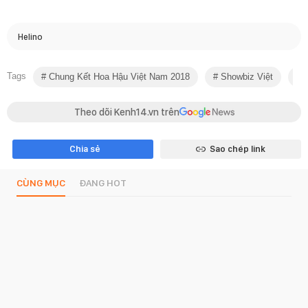
Helino
Tags
Chung Kết Hoa Hậu Việt Nam 2018
Showbiz Việt
B
Theo dõi Kenh14.vn trên
Chia sẻ
Sao chép link
CÙNG MỤC
ĐANG HOT