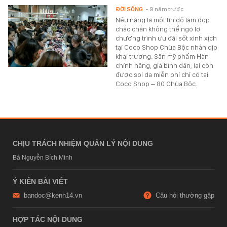
ĐỜI SỐNG
- 9 năm trước
Nếu nàng là một tín đồ làm đẹp
chắc chắn không thể ngó lơ
chương trình ưu đãi sốt xình xịch
tại Coco Shop Chùa Bộc nhân dịp
khai trương. Săn mỹ phẩm Hàn
chính hãng, giá bình dân, lại còn
được soi da miễn phí chỉ có tại
Coco Shop – 80 Chùa Bộc.
CHỊU TRÁCH NHIỆM QUẢN LÝ NỘI DUNG
Bà Nguyễn Bích Minh
Ý KIẾN BÀI VIẾT
bandoc@kenh14.vn
Câu hỏi thường gặp
HỢP TÁC NỘI DUNG