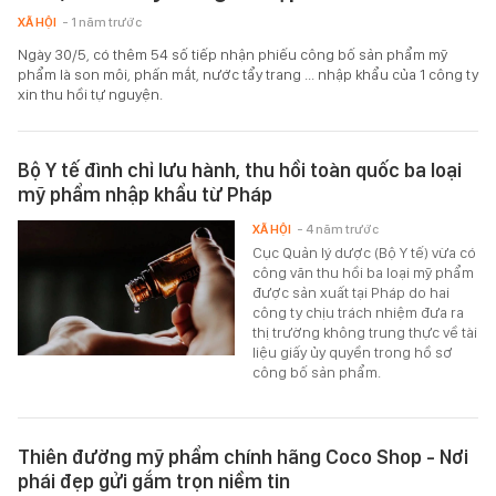
XÃ HỘI
- 1 năm trước
Ngày 30/5, có thêm 54 số tiếp nhận phiếu công bố sản phẩm mỹ
phẩm là son môi, phấn mắt, nước tẩy trang ... nhập khẩu của 1 công ty
xin thu hồi tự nguyện.
Bộ Y tế đình chỉ lưu hành, thu hồi toàn quốc ba loại
mỹ phẩm nhập khẩu từ Pháp
XÃ HỘI
- 4 năm trước
Cục Quản lý dược (Bộ Y tế) vừa có
công văn thu hồi ba loại mỹ phẩm
được sản xuất tại Pháp do hai
công ty chịu trách nhiệm đưa ra
thị trường không trung thực về tài
liệu giấy ủy quyền trong hồ sơ
công bố sản phẩm.
Thiên đường mỹ phẩm chính hãng Coco Shop - Nơi
phái đẹp gửi gắm trọn niềm tin