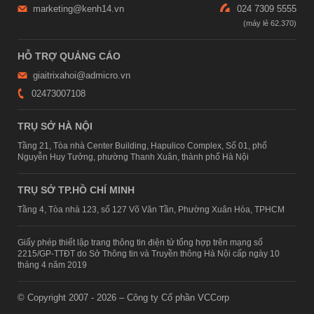
marketing@kenh14.vn
024 7309 5555
HỖ TRỢ QUẢNG CÁO
giaitrixahoi@admicro.vn
02473007108
TRỤ SỞ HÀ NỘI
Tầng 21, Tòa nhà Center Building, Hapulico Complex, Số 01, phố
Nguyễn Huy Tưởng, phường Thanh Xuân, thành phố Hà Nội
TRỤ SỞ TP.HỒ CHÍ MINH
Tầng 4, Tòa nhà 123, số 127 Võ Văn Tần, Phường Xuân Hòa, TPHCM
Giấy phép thiết lập trang thông tin điện tử tổng hợp trên mạng số
2215/GP-TTĐT do Sở Thông tin và Truyền thông Hà Nội cấp ngày 10
tháng 4 năm 2019
© Copyright 2007 - 2026 – Công ty Cổ phần VCCorp