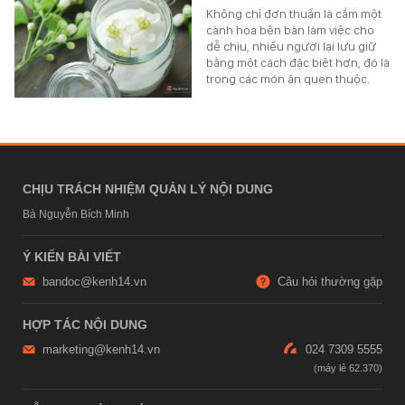
Không chỉ đơn thuần là cắm một
cành hoa bên bàn làm việc cho
dễ chịu, nhiều người lại lưu giữ
bằng một cách đặc biệt hơn, đó là
trong các món ăn quen thuộc.
CHỊU TRÁCH NHIỆM QUẢN LÝ NỘI DUNG
Bà Nguyễn Bích Minh
Ý KIẾN BÀI VIẾT
bandoc@kenh14.vn
Câu hỏi thường gặp
HỢP TÁC NỘI DUNG
marketing@kenh14.vn
024 7309 5555