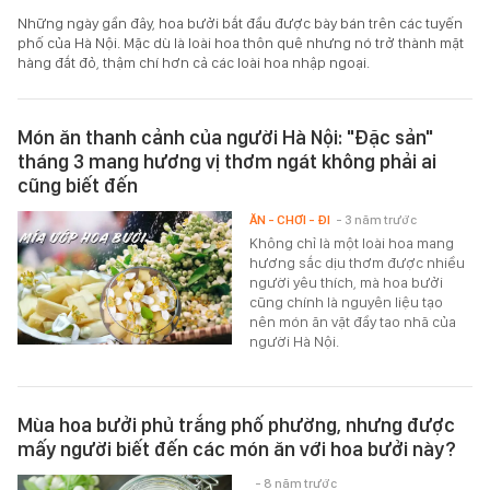
Những ngày gần đây, hoa bưởi bắt đầu được bày bán trên các tuyến
phố của Hà Nội. Mặc dù là loài hoa thôn quê nhưng nó trở thành mặt
hàng đắt đỏ, thậm chí hơn cả các loài hoa nhập ngoại.
Món ăn thanh cảnh của người Hà Nội: "Đặc sản"
tháng 3 mang hương vị thơm ngát không phải ai
cũng biết đến
ĂN - CHƠI - ĐI
- 3 năm trước
Không chỉ là một loài hoa mang
hương sắc dịu thơm được nhiều
người yêu thích, mà hoa bưởi
cũng chính là nguyên liệu tạo
nên món ăn vặt đầy tao nhã của
người Hà Nội.
Mùa hoa bưởi phủ trắng phố phường, nhưng được
mấy người biết đến các món ăn với hoa bưởi này?
- 8 năm trước