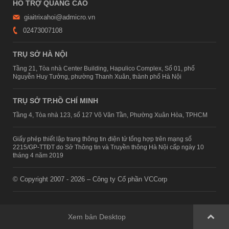
HỖ TRỢ QUẢNG CÁO
giaitrixahoi@admicro.vn
02473007108
TRỤ SỞ HÀ NỘI
Tầng 21, Tòa nhà Center Building, Hapulico Complex, Số 01, phố
Nguyễn Huy Tưởng, phường Thanh Xuân, thành phố Hà Nội
TRỤ SỞ TP.HỒ CHÍ MINH
Tầng 4, Tòa nhà 123, số 127 Võ Văn Tần, Phường Xuân Hòa, TPHCM
Giấy phép thiết lập trang thông tin điện tử tổng hợp trên mạng số
2215/GP-TTĐT do Sở Thông tin và Truyền thông Hà Nội cấp ngày 10
tháng 4 năm 2019
© Copyright 2007 - 2026 – Công ty Cổ phần VCCorp
Xem bản Desktop