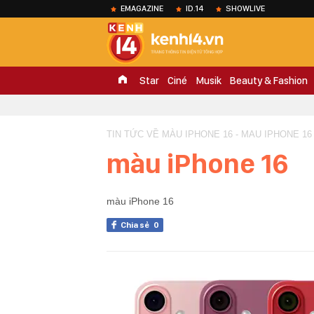
EMAGAZINE
ID.14
SHOWLIVE
Star
Ciné
Musik
Beauty & Fashion
TIN TỨC VỀ MÀU IPHONE 16 - MAU IPHONE 16
màu iPhone 16
màu iPhone 16
Chia sẻ
0