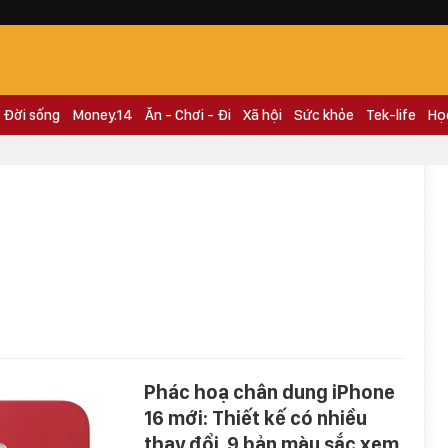
Đời sống
Money.14
Ăn - Chơi - Đi
Xã hội
Sức khỏe
Tek-life
Họ
Phác hoạ chân dung iPhone
16 mới: Thiết kế có nhiều
thay đổi, 9 bản màu sắc xem