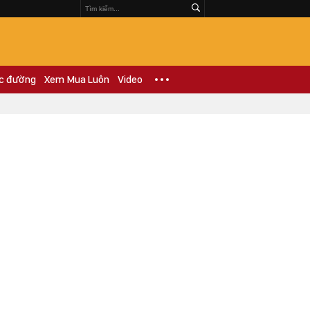
c đường
Xem Mua Luôn
Video