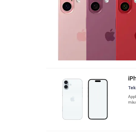
iP
Tek
Appl
màu 