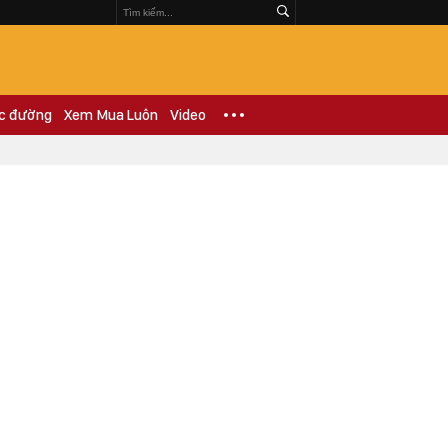
c đường
Xem Mua Luôn
Video