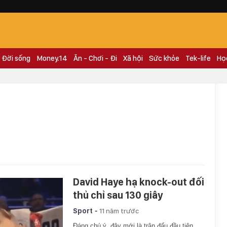
Đời sống
Money.14
Ăn - Chơi - Đi
Xã hội
Sức khỏe
Tek-life
Họ
David Haye hạ knock-out đối
thủ chỉ sau 130 giây
-
Sport
11 năm trước
Đáng chú ý, đây mới là trận đấu đầu tiên