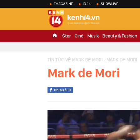
EMAGAZINE
ID.14
SHOWLIVE
Star
Ciné
Musik
Beauty & Fashion
TIN TỨC VỀ MARK DE MORI - MARK DE MORI
Mark de Mori
Chia sẻ
0