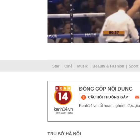
Star
Ciné
Musik
Beauty & Fashion
Sport
ĐÓNG GÓP NỘI DUNG
CÂU HỎI THƯỜNG GẶP
Kenh14.vn rất hoan nghênh độc giả g
TRỤ SỞ HÀ NỘI