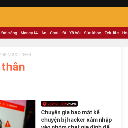
Đời sống
Money.14
Ăn - Chơi - Đi
Xã hội
Sức khỏe
Tek-life
Họ
ANH NGUOI THAN
 thân
Chuyên gia bảo mật kể
chuyện bị hacker xâm nhập
vào nhóm chat gia đình để