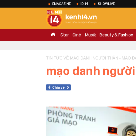
EMAGAZINE
ID.14
SHOWLIVE
Star
Ciné
Musik
Beauty & Fashion
TIN TỨC VỀ MẠO DANH NGƯỜI THÂN - MAO D
mạo danh người
Chia sẻ
0