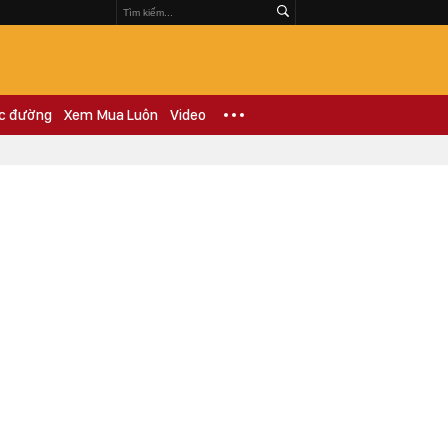
c đường
Xem Mua Luôn
Video