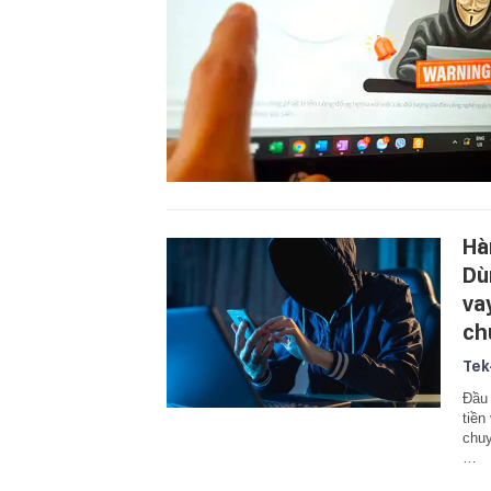
Hà
Dù
va
ch
Tek
Đầu 
tiền
chuy
…