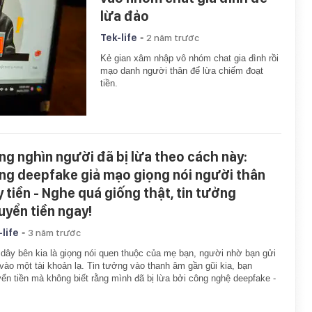
lừa đảo
-
Tek-life
2 năm trước
Kẻ gian xâm nhập vô nhóm chat gia đình rồi
mạo danh người thân để lừa chiếm đoạt
tiền.
ng nghìn người đã bị lừa theo cách này:
ng deepfake giả mạo giọng nói người thân
y tiền - Nghe quá giống thật, tin tưởng
uyển tiền ngay!
-
-life
3 năm trước
dây bên kia là giọng nói quen thuộc của mẹ bạn, người nhờ bạn gửi
 vào một tài khoản lạ. Tin tưởng vào thanh âm gần gũi kia, bạn
ển tiền mà không biết rằng mình đã bị lừa bởi công nghệ deepfake -