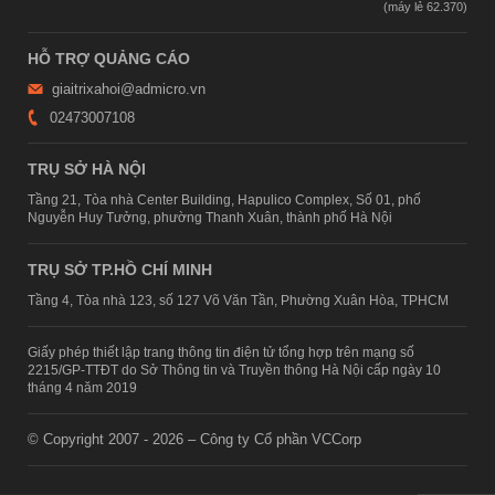
HỖ TRỢ QUẢNG CÁO
giaitrixahoi@admicro.vn
02473007108
TRỤ SỞ HÀ NỘI
Tầng 21, Tòa nhà Center Building, Hapulico Complex, Số 01, phố
Nguyễn Huy Tưởng, phường Thanh Xuân, thành phố Hà Nội
TRỤ SỞ TP.HỒ CHÍ MINH
Tầng 4, Tòa nhà 123, số 127 Võ Văn Tần, Phường Xuân Hòa, TPHCM
Giấy phép thiết lập trang thông tin điện tử tổng hợp trên mạng số
2215/GP-TTĐT do Sở Thông tin và Truyền thông Hà Nội cấp ngày 10
tháng 4 năm 2019
© Copyright 2007 - 2026 – Công ty Cổ phần VCCorp