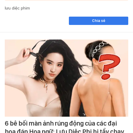
lưu diệc phim
Chia sẻ
6 bê bối màn ảnh rúng động của các đại
hoa đán Hoa ngữ: Lưu Diệc Phi bị tẩy chay,