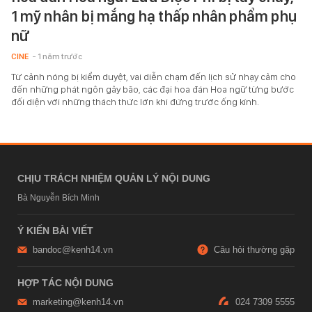
1 mỹ nhân bị mắng hạ thấp nhân phẩm phụ
nữ
CINE
- 1 năm trước
Từ cảnh nóng bị kiểm duyệt, vai diễn chạm đến lịch sử nhạy cảm cho
đến những phát ngôn gây bão, các đại hoa đán Hoa ngữ từng bước
đối diện với những thách thức lớn khi đứng trước ống kính.
CHỊU TRÁCH NHIỆM QUẢN LÝ NỘI DUNG
Bà Nguyễn Bích Minh
Ý KIẾN BÀI VIẾT
bandoc@kenh14.vn
Câu hỏi thường gặp
HỢP TÁC NỘI DUNG
marketing@kenh14.vn
024 7309 5555