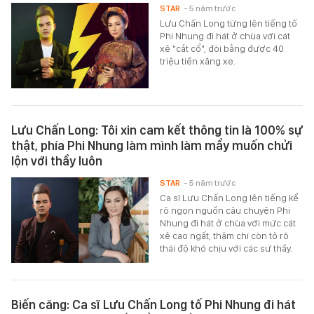
STAR
- 5 năm trước
Lưu Chấn Long từng lên tiếng tố
Phi Nhung đi hát ở chùa với cát
xê "cắt cổ", đòi bằng được 40
triệu tiền xăng xe.
Lưu Chấn Long: Tôi xin cam kết thông tin là 100% sự
thật, phía Phi Nhung làm mình làm mẩy muốn chửi
lộn với thầy luôn
STAR
- 5 năm trước
Ca sĩ Lưu Chấn Long lên tiếng kể
rõ ngọn nguồn câu chuyện Phi
Nhung đi hát ở chùa với mức cát
xê cao ngất, thậm chí còn tỏ rõ
thái độ khó chịu với các sư thầy.
Biến căng: Ca sĩ Lưu Chấn Long tố Phi Nhung đi hát