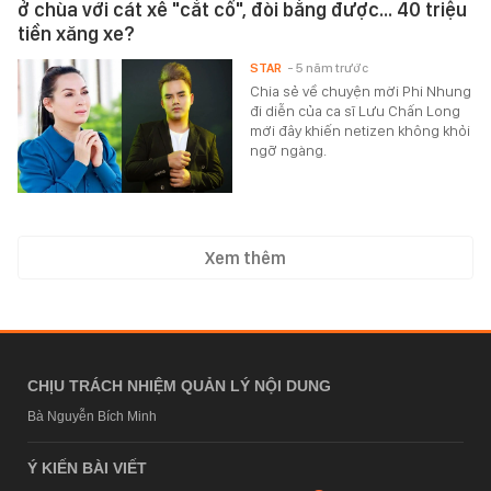
ở chùa với cát xê "cắt cổ", đòi bằng được... 40 triệu
tiền xăng xe?
STAR
- 5 năm trước
Chia sẻ về chuyện mời Phi Nhung
đi diễn của ca sĩ Lưu Chấn Long
mới đây khiến netizen không khỏi
ngỡ ngàng.
Xem thêm
CHỊU TRÁCH NHIỆM QUẢN LÝ NỘI DUNG
Bà Nguyễn Bích Minh
Ý KIẾN BÀI VIẾT