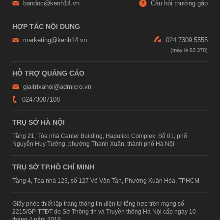
bandoc@kenh14.vn
Câu hỏi thường gặp
HỢP TÁC NỘI DUNG
marketing@kenh14.vn
024 7309 5555
HỖ TRỢ QUẢNG CÁO
giaitrixahoi@admicro.vn
02473007108
TRỤ SỞ HÀ NỘI
Tầng 21, Tòa nhà Center Building, Hapulico Complex, Số 01, phố
Nguyễn Huy Tưởng, phường Thanh Xuân, thành phố Hà Nội
TRỤ SỞ TP.HỒ CHÍ MINH
Tầng 4, Tòa nhà 123, số 127 Võ Văn Tần, Phường Xuân Hòa, TPHCM
Giấy phép thiết lập trang thông tin điện tử tổng hợp trên mạng số
2215/GP-TTĐT do Sở Thông tin và Truyền thông Hà Nội cấp ngày 10
tháng 4 năm 2019