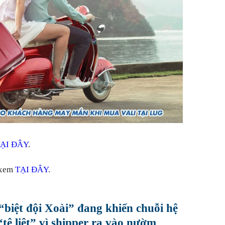
ẠI ĐÂY
.
g xem
TẠI ĐÂY
.
 “biệt đội Xoài” đang khiến chuỗi hệ
tệ liệt” vì shipper ra vào nườm