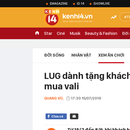
EMAGAZINE
ID.14
SHOWLIVE
T
Star
Ciné
Musik
Beauty & Fashion
Đời
ĐỜI SỐNG
NHÂN VẬT
XEM ĂN CHƠI
LUG dành tặng khách
mua vali
QUANG VŨ,
17:30 15/07/2019
Chia sẻ
Từ 15/7 đến 8/9, khi khách h