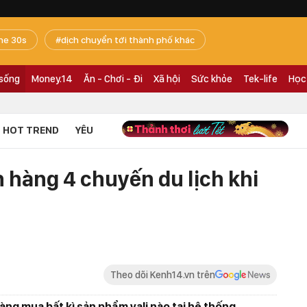
he 30s
dịch chuyển tới thành phố khác
 sống
Money.14
Ăn - Chơi - Đi
Xã hội
Sức khỏe
Tek-life
Học
HOT TREND
YÊU
 hàng 4 chuyến du lịch khi
Theo dõi Kenh14.vn trên
àng mua bất kì sản phẩm vali nào tại hệ thống