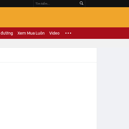
 đường
Xem Mua Luôn
Video