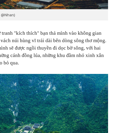
h @Nhan)
tranh "kích thích" bạn thả mình vào không gian
 vách núi hùng vĩ trải dài bên dòng sông thơ mộng.
ình sẽ được ngồi thuyền đi dọc bờ sông, với hai
những cánh đồng lúa, những khu đầm nhỏ xinh xắn
ào bỏ qua.