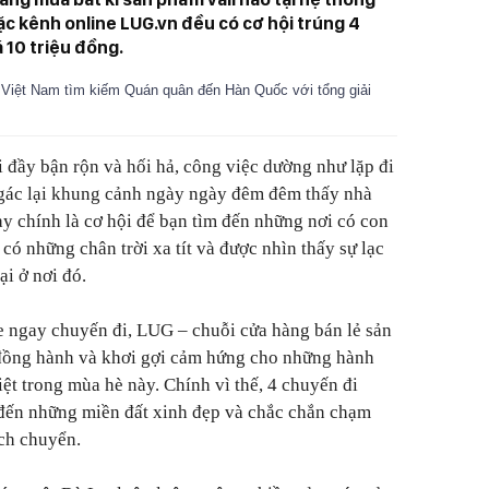
c kênh online LUG.vn đều có cơ hội trúng 4
á 10 triệu đồng.
 Việt Nam tìm kiếm Quán quân đến Hàn Quốc với tổng giải
i đầy bận rộn và hối hả, công việc dường như lặp đi
 gác lại khung cảnh ngày ngày đêm đêm thấy nhà
ày chính là cơ hội để bạn tìm đến những nơi có con
có những chân trời xa tít và được nhìn thấy sự lạc
ại ở nơi đó.
e ngay chuyến đi, LUG – chuỗi cửa hàng bán lẻ sản
ồng hành và khơi gợi cảm hứng cho những hành
ệt trong mùa hè này. Chính vì thế, 4 chuyến đi
đến những miền đất xinh đẹp và chắc chắn chạm
ch chuyển.