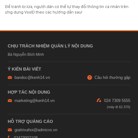
Để tránh bị lừa, người dân có thể tự thay đổi thông tin cá nhân trên
ứng dụng VssID theo các hướng dẫn sau!
CHỊU TRÁCH NHIỆM QUẢN LÝ NỘI DUNG
Bà Nguyễn Bích Minh
Ý KIẾN BÀI VIẾT
bandoc@kenh14.vn
Câu hỏi thường gặp
HỢP TÁC NỘI DUNG
marketing@kenh14.vn
024 7309 5555
HỖ TRỢ QUẢNG CÁO
giaitrixahoi@admicro.vn
02473007108