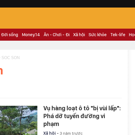
Đời sống
Money.14
Ăn - Chơi - Đi
Xã hội
Sức khỏe
Tek-life
Họ
O SOC SON
n
Vụ hàng loạt ô tô "bị vùi lấp":
Phá dỡ tuyến đường vi
phạm
-
Xã hội
3 năm trước