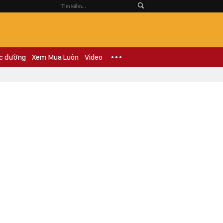
c đường
Xem Mua Luôn
Video