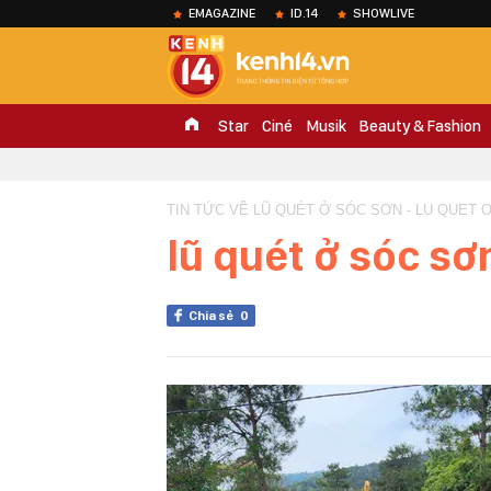
EMAGAZINE
ID.14
SHOWLIVE
Star
Ciné
Musik
Beauty & Fashion
TIN TỨC VỀ LŨ QUÉT Ở SÓC SƠN - LU QUET 
lũ quét ở sóc sơ
Chia sẻ
0