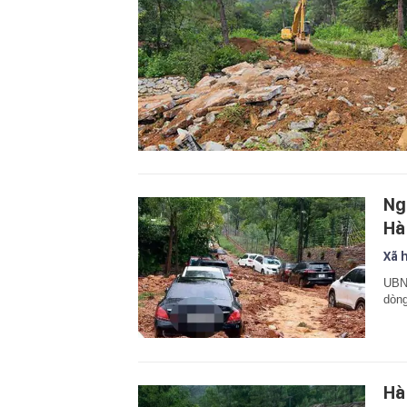
Ng
Hà
Xã 
UBND
dòng
Hà