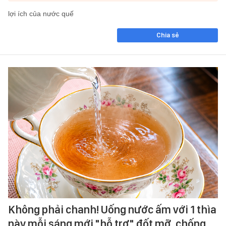
lợi ích của nước quế
Chia sẻ
Không phải chanh! Uống nước ấm với 1 thìa
này mỗi sáng mới "hỗ trợ" đốt mỡ, chống