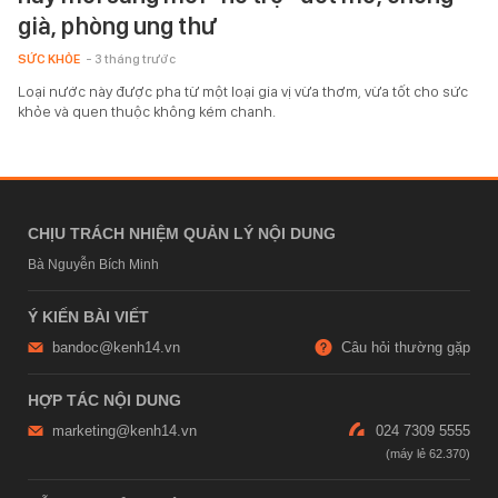
già, phòng ung thư
SỨC KHỎE
- 3 tháng trước
Loại nước này được pha từ một loại gia vị vừa thơm, vừa tốt cho sức
khỏe và quen thuộc không kém chanh.
CHỊU TRÁCH NHIỆM QUẢN LÝ NỘI DUNG
Bà Nguyễn Bích Minh
Ý KIẾN BÀI VIẾT
bandoc@kenh14.vn
Câu hỏi thường gặp
HỢP TÁC NỘI DUNG
marketing@kenh14.vn
024 7309 5555