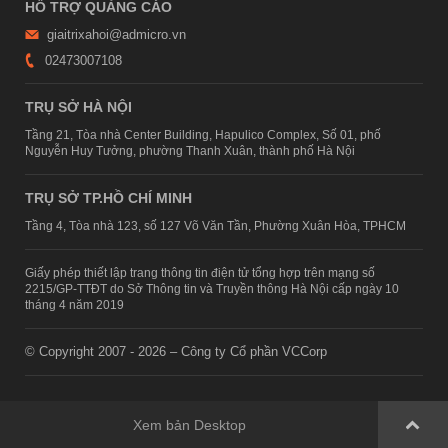
HỖ TRỢ QUẢNG CÁO
giaitrixahoi@admicro.vn
02473007108
TRỤ SỞ HÀ NỘI
Tầng 21, Tòa nhà Center Building, Hapulico Complex, Số 01, phố
Nguyễn Huy Tưởng, phường Thanh Xuân, thành phố Hà Nội
TRỤ SỞ TP.HỒ CHÍ MINH
Tầng 4, Tòa nhà 123, số 127 Võ Văn Tần, Phường Xuân Hòa, TPHCM
Giấy phép thiết lập trang thông tin điện tử tổng hợp trên mạng số
2215/GP-TTĐT do Sở Thông tin và Truyền thông Hà Nội cấp ngày 10
tháng 4 năm 2019
© Copyright 2007 - 2026 – Công ty Cổ phần VCCorp
Xem bản Desktop