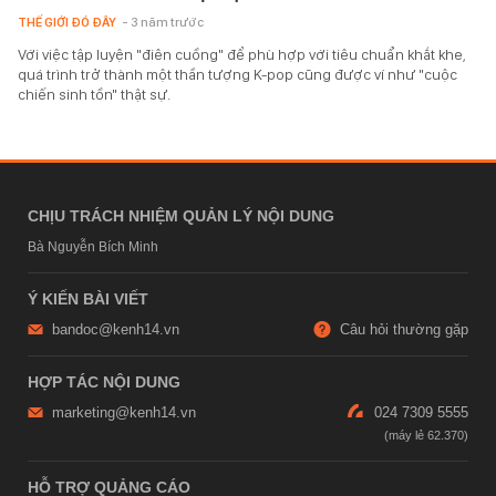
THẾ GIỚI ĐÓ ĐÂY
- 3 năm trước
Với việc tập luyện "điên cuồng" để phù hợp với tiêu chuẩn khắt khe,
quá trình trở thành một thần tượng K-pop cũng được ví như "cuộc
chiến sinh tồn" thật sự.
CHỊU TRÁCH NHIỆM QUẢN LÝ NỘI DUNG
Bà Nguyễn Bích Minh
Ý KIẾN BÀI VIẾT
bandoc@kenh14.vn
Câu hỏi thường gặp
HỢP TÁC NỘI DUNG
marketing@kenh14.vn
024 7309 5555
HỖ TRỢ QUẢNG CÁO