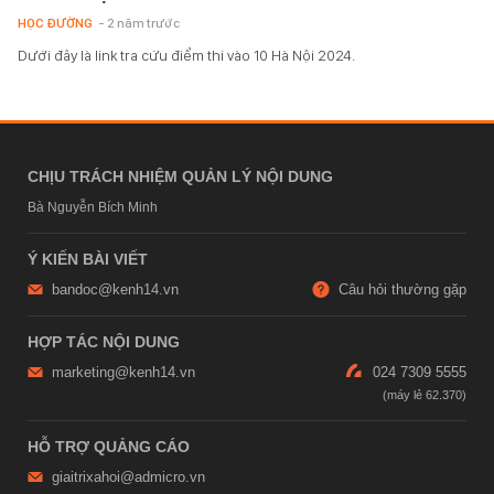
HỌC ĐƯỜNG
- 2 năm trước
Dưới đây là link tra cứu điểm thi vào 10 Hà Nội 2024.
CHỊU TRÁCH NHIỆM QUẢN LÝ NỘI DUNG
Bà Nguyễn Bích Minh
Ý KIẾN BÀI VIẾT
bandoc@kenh14.vn
Câu hỏi thường gặp
HỢP TÁC NỘI DUNG
marketing@kenh14.vn
024 7309 5555
HỖ TRỢ QUẢNG CÁO
giaitrixahoi@admicro.vn