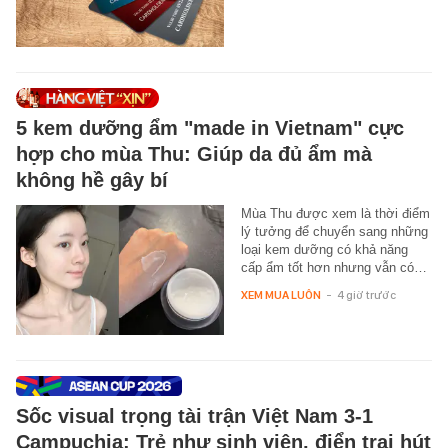
5 kem dưỡng ẩm "made in Vietnam" cực
hợp cho mùa Thu: Giúp da đủ ẩm mà
không hề gây bí
Mùa Thu được xem là thời điểm
lý tưởng để chuyển sang những
loại kem dưỡng có khả năng
cấp ẩm tốt hơn nhưng vẫn có…
XEM MUA LUÔN
-
4 giờ trước
Sốc visual trọng tài trận Việt Nam 3-1
Campuchia: Trẻ như sinh viên, điển trai hút