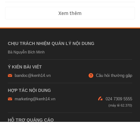
Xem thêm
CHỊU TRÁCH NHIỆM QUẢN LÝ NỘI DUNG
Bà Nguyễn Bích Minh
Ý KIẾN BÀI VIẾT
bandoc@kenh14.vn
Câu hỏi thường gặp
HỢP TÁC NỘI DUNG
marketing@kenh14.vn
024 7309 5555
HỖ TRỢ QUẢNG CÁO
giaitrixahoi@admicro.vn
02473007108