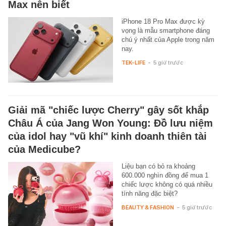
Max nên biết
iPhone 18 Pro Max được kỳ
vọng là mẫu smartphone đáng
chú ý nhất của Apple trong năm
nay.
TEK-LIFE
-
5 giờ trước
Giải mã "chiếc lược Cherry" gây sốt khắp
Châu Á của Jang Won Young: Đồ lưu niệm
của idol hay "vũ khí" kinh doanh thiên tài
của Medicube?
Liệu bạn có bỏ ra khoảng
600.000 nghìn đồng để mua 1
chiếc lược không có quá nhiều
tính năng đặc biệt?
BEAUTY & FASHION
-
5 giờ trước