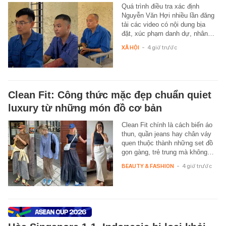
Quá trình điều tra xác định
Nguyễn Văn Hợi nhiều lần đăng
tải các video có nội dung bịa
đặt, xúc phạm danh dự, nhân…
XÃ HỘI
-
4 giờ trước
Clean Fit: Công thức mặc đẹp chuẩn quiet
luxury từ những món đồ cơ bản
Clean Fit chính là cách biến áo
thun, quần jeans hay chân váy
quen thuộc thành những set đồ
gọn gàng, trẻ trung mà không…
BEAUTY & FASHION
-
4 giờ trước