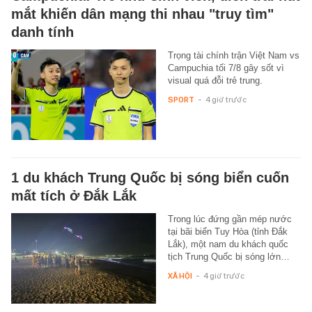
mắt khiến dân mạng thi nhau "truy tìm"
danh tính
Trọng tài chính trận Việt Nam vs
Campuchia tối 7/8 gây sốt vì
visual quá đỗi trẻ trung.
SPORT
-
4 giờ trước
1 du khách Trung Quốc bị sóng biển cuốn
mất tích ở Đắk Lắk
Trong lúc đứng gần mép nước
tại bãi biển Tuy Hòa (tỉnh Đắk
Lắk), một nam du khách quốc
tịch Trung Quốc bị sóng lớn…
XÃ HỘI
-
4 giờ trước