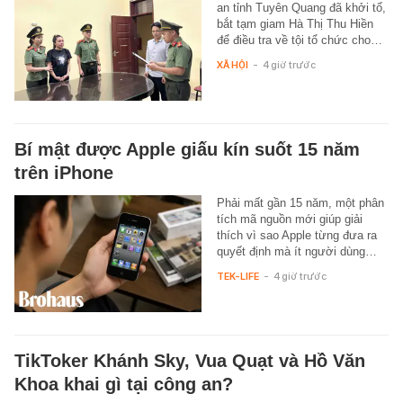
an tỉnh Tuyên Quang đã khởi tố,
bắt tạm giam Hà Thị Thu Hiền
để điều tra về tội tổ chức cho…
XÃ HỘI
-
4 giờ trước
Bí mật được Apple giấu kín suốt 15 năm
trên iPhone
Phải mất gần 15 năm, một phân
tích mã nguồn mới giúp giải
thích vì sao Apple từng đưa ra
quyết định mà ít người dùng…
TEK-LIFE
-
4 giờ trước
TikToker Khánh Sky, Vua Quạt và Hồ Văn
Khoa khai gì tại công an?