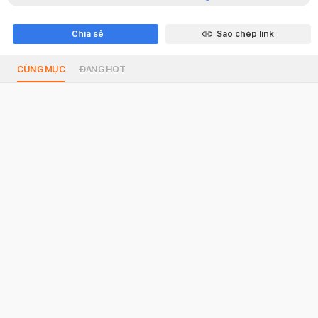
Chia sẻ
Sao chép link
CÙNG MỤC
ĐANG HOT