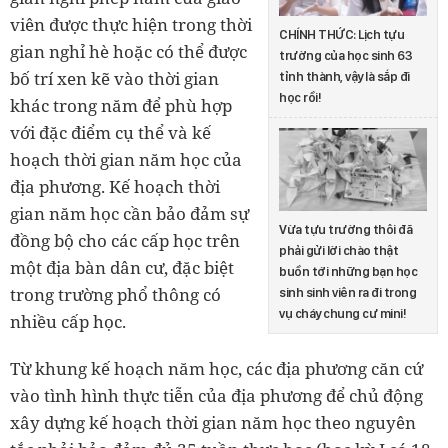
viên được thực hiện trong thời
CHÍNH THỨC: Lịch tựu
gian nghỉ hè hoặc có thể được
trường của học sinh 63
bố trí xen kẽ vào thời gian
tỉnh thành, vậy là sắp đi
học rồi!
khác trong năm để phù hợp
với đặc điểm cụ thể và kế
hoạch thời gian năm học của
địa phương. Kế hoạch thời
gian năm học cần bảo đảm sự
Vừa tựu trường thôi đã
đồng bộ cho các cấp học trên
phải gửi lời chào thật
một địa bàn dân cư, đặc biệt
buồn tới những bạn học
trong trường phổ thông có
sinh sinh viên ra đi trong
vụ cháy chung cư mini!
nhiều cấp học.
Từ khung kế hoạch năm học, các địa phương căn cứ
vào tình hình thực tiễn của địa phương để chủ động
xây dựng kế hoạch thời gian năm học theo nguyên