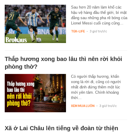
Sau hơn 20 năm làm khổ các
hậu vệ hàng đầu thế giới, bí mật
đằng sau những pha rê bóng của
Lionel Messi cuối cùng cũng…
TEK-LIFE
-
3 giờ trước
Thắp hương xong bao lâu thì nên rời khỏi
phòng thờ?
Có người thắp hương, khấn
xong là rời đi, cũng có người
nhất định đứng thêm một lúc
mới yên tâm. Chính khoảng
thời…
XEM MUA LUÔN
-
3 giờ trước
Xã ở Lai Châu lên tiếng về đoàn từ thiện