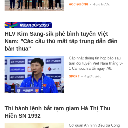
HỌC ĐƯỜNG
-
4 giờ trước
HLV Kim Sang-sik phê bình tuyển Việt
Nam: "Các cầu thủ mất tập trung dẫn đến
bàn thua"
Cập nhật thông tin họp báo sau
trận đội tuyển Việt Nam thắng 3-
1 Campuchia tối ngày 7/8.
SPORT
-
4 giờ trước
Thi hành lệnh bắt tạm giam Hà Thị Thu
Hiền SN 1992
Cơ quan An ninh điều tra Công