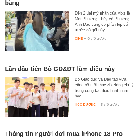
bằng
Đến 2 đại mỹ nhân của Vbiz là
Mai Phương Thúy và Phương
Anh Đào cũng có phần lép vế
trước cô gái này.
CINE
-
6 giờ trước
Lần đầu tiên Bộ GD&ĐT làm điều này
Bộ Giáo dục và Đào tạo vừa
công bố một thay đổi đáng chú ý
trong công tác điều hành năm
học.
HỌC ĐƯỜNG
-
5 giờ trước
Thông tin người đợi mua iPhone 18 Pro