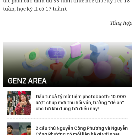
tắc phải bảo đảm đủ 35 tuần thực học (học kỳ I có 18
tuần, học kỳ II có 17 tuần).
Tổng hợp
GENZ AREA
Đầu tư cả tỷ mở tiệm photobooth: 10.000
lượt chụp mới thu hồi vốn, tưởng “dễ ăn”
cho tới khi đụng tới điều này!
2 cầu thủ Nguyễn Công Phương và Nguyễn
Công Phượng có mối liên hệ gì với nhau