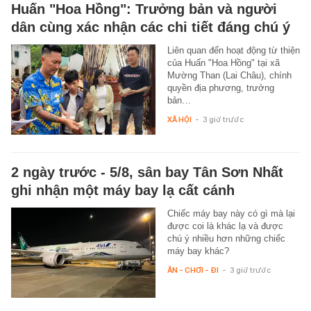
Huấn "Hoa Hồng": Trưởng bản và người
dân cùng xác nhận các chi tiết đáng chú ý
Liên quan đến hoạt động từ thiện
của Huấn "Hoa Hồng" tại xã
Mường Than (Lai Châu), chính
quyền địa phương, trưởng
bản…
XÃ HỘI
-
3 giờ trước
2 ngày trước - 5/8, sân bay Tân Sơn Nhất
ghi nhận một máy bay lạ cất cánh
Chiếc máy bay này có gì mà lại
được coi là khác lạ và được
chú ý nhiều hơn những chiếc
máy bay khác?
ĂN - CHƠI - ĐI
-
3 giờ trước