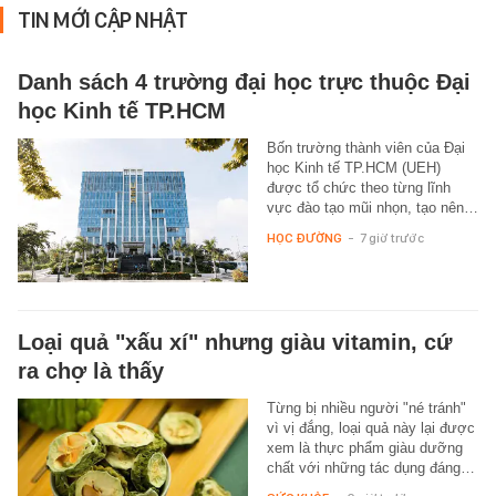
TIN MỚI CẬP NHẬT
Danh sách 4 trường đại học trực thuộc Đại
học Kinh tế TP.HCM
Bốn trường thành viên của Đại
học Kinh tế TP.HCM (UEH)
được tổ chức theo từng lĩnh
vực đào tạo mũi nhọn, tạo nên…
HỌC ĐƯỜNG
-
7 giờ trước
Loại quả "xấu xí" nhưng giàu vitamin, cứ
ra chợ là thấy
Từng bị nhiều người "né tránh"
vì vị đắng, loại quả này lại được
xem là thực phẩm giàu dưỡng
chất với những tác dụng đáng…