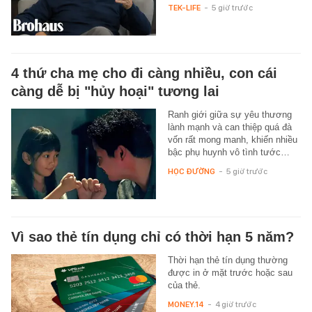
TEK-LIFE
-
5 giờ trước
4 thứ cha mẹ cho đi càng nhiều, con cái
càng dễ bị "hủy hoại" tương lai
Ranh giới giữa sự yêu thương
lành mạnh và can thiệp quá đà
vốn rất mong manh, khiến nhiều
bậc phụ huynh vô tình tước…
HỌC ĐƯỜNG
-
5 giờ trước
Vì sao thẻ tín dụng chỉ có thời hạn 5 năm?
Thời hạn thẻ tín dụng thường
được in ở mặt trước hoặc sau
của thẻ.
MONEY.14
-
4 giờ trước