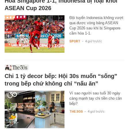
Hòa Singapore 1-1, Indonesia bị loại khỏi
ASEAN Cup 2026
Đội tuyển Indonesia không vượt
qua được vòng bảng ASEAN
Cup 2026 sau khi bị Singapore
cầm hòa 1-1.
SPORT
-
4 giờ trước
Chi 1 tỷ decor bếp: Hội 30s muốn “sống”
trong bếp chứ không chỉ “nấu ăn”
Vì sao người sau tuổi 30 ngày
càng mạnh tay chi tiền cho căn
bếp?
THE 30S
-
4 giờ trước