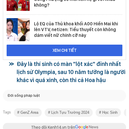
không?
Lộ EQ của Thủ khoa khối A00 Hiền Mai khi
lên VTV, netizen: Tiểu thuyết còn không
dám viết nữ chính cỡ này
XEM CHI TIẾT
Đây là thí sinh có màn "lột xác" đỉnh nhất
lịch sử Olympia, sau 10 năm tưởng là người
khác vì quá xinh, còn thi cả Hoa hậu
Đời sống pháp luật
Tags
GenZ Area
Lịch Tựu Trường 2024
Học Sinh
Theo dõi Kenh14.vn trên