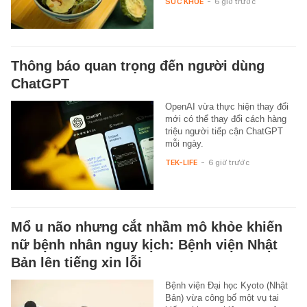
SỨC KHỎE
-
6 giờ trước
Thông báo quan trọng đến người dùng
ChatGPT
OpenAI vừa thực hiện thay đổi
mới có thể thay đổi cách hàng
triệu người tiếp cận ChatGPT
mỗi ngày.
TEK-LIFE
-
6 giờ trước
Mổ u não nhưng cắt nhầm mô khỏe khiến
nữ bệnh nhân nguy kịch: Bệnh viện Nhật
Bản lên tiếng xin lỗi
Bệnh viện Đại học Kyoto (Nhật
Bản) vừa công bố một vụ tai