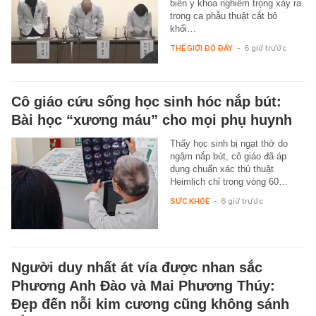
biến y khoa nghiêm trọng xảy ra
trong ca phẫu thuật cắt bỏ
khối…
THẾ GIỚI ĐÓ ĐÂY
-
6 giờ trước
Cô giáo cứu sống học sinh hóc nắp bút:
Bài học “xương máu” cho mọi phụ huynh
Thấy học sinh bị ngạt thở do
ngậm nắp bút, cô giáo đã áp
dụng chuẩn xác thủ thuật
Heimlich chỉ trong vòng 60…
SỨC KHỎE
-
6 giờ trước
Người duy nhất át vía được nhan sắc
Phương Anh Đào và Mai Phương Thúy:
Đẹp đến nỗi kim cương cũng không sánh