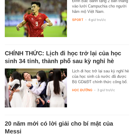
Đình Bắc dành tặng 2 bàn thắng
vào lưới Campuchia cho người
hâm mộ Việt Nam.
SPORT
-
4 giờ trước
CHÍNH THỨC: Lịch đi học trở lại của học
sinh 34 tỉnh, thành phố sau kỳ nghỉ hè
Lịch đi học trở lại sau kỳ nghỉ hè
của học sinh cả nước đã được
Bộ GD&ĐT chính thức công bố.
HỌC ĐƯỜNG
-
3 giờ trước
20 năm mới có lời giải cho bí mật của
Messi