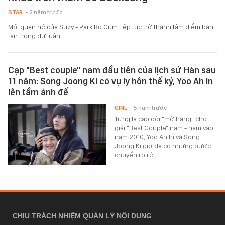
STAR
- 2 năm trước
Mối quan hệ của Suzy - Park Bo Gum tiếp tục trở thành tâm điểm bàn
tán trong dư luận
Cặp "Best couple" nam đầu tiên của lịch sử Hàn sau
11 năm: Song Joong Ki có vụ ly hôn thế kỷ, Yoo Ah In
lên tầm ảnh đế
CINE
- 5 năm trước
Từng là cặp đôi "mở hàng" cho
giải "Best Couple" nam - nam vào
năm 2010, Yoo Ah In và Song
Joong Ki giờ đã có những bước
chuyển rõ rệt.
CHỊU TRÁCH NHIỆM QUẢN LÝ NỘI DUNG