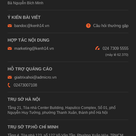
Bà Nguyễn Bích Minh
Ý KIẾN BÀI VIẾT
bandoc@kenh14.vn
Câu hỏi thường gặp
HỢP TÁC NỘI DUNG
marketing@kenh14.vn
024 7309 5555
HỖ TRỢ QUẢNG CÁO
giaitrixahoi@admicro.vn
02473007108
TRỤ SỞ HÀ NỘI
Tầng 21, Tòa nhà Center Building, Hapulico Complex, Số 01, phố
Nguyễn Huy Tưởng, phường Thanh Xuân, thành phố Hà Nội
TRỤ SỞ TP.HỒ CHÍ MINH
Tầng 4, Tòa nhà 123, số 127 Võ Văn Tần, Phường Xuân Hòa, TPHCM