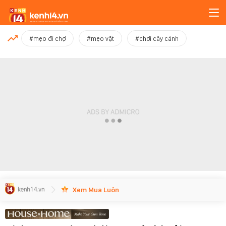
MỚI NHẤT
#mẹo đi chợ
#mẹo vặt
#chơi cây cảnh
Xem thêm
Xem Mua Luôn