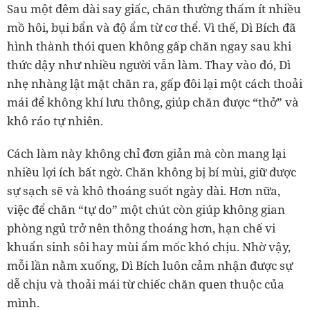
Sau một đêm dài say giấc, chăn thường thấm ít nhiều
mồ hôi, bụi bẩn và độ ẩm từ cơ thể. Vì thế, Dì Bích đã
hình thành thói quen không gấp chăn ngay sau khi
thức dậy như nhiều người vẫn làm. Thay vào đó, Dì
nhẹ nhàng lật mặt chăn ra, gấp đôi lại một cách thoải
mái để không khí lưu thông, giúp chăn được “thở” và
khô ráo tự nhiên.
Cách làm này không chỉ đơn giản mà còn mang lại
nhiều lợi ích bất ngờ. Chăn không bị bí mùi, giữ được
sự sạch sẽ và khô thoáng suốt ngày dài. Hơn nữa,
việc để chăn “tự do” một chút còn giúp không gian
phòng ngủ trở nên thông thoáng hơn, hạn chế vi
khuẩn sinh sôi hay mùi ẩm mốc khó chịu. Nhờ vậy,
mỗi lần nằm xuống, Dì Bích luôn cảm nhận được sự
dễ chịu và thoải mái từ chiếc chăn quen thuộc của
mình.