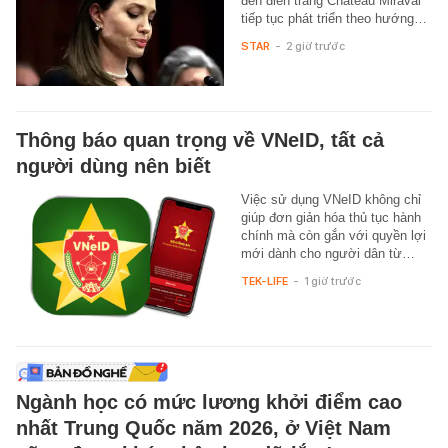
đến điền trang Château Miraval
tiếp tục phát triển theo hướng…
STAR
-
2 giờ trước
Thông báo quan trọng về VNeID, tất cả
người dùng nên biết
Việc sử dụng VNeID không chỉ
giúp đơn giản hóa thủ tục hành
chính mà còn gắn với quyền lợi
mới dành cho người dân từ…
TEK-LIFE
-
1 giờ trước
Ngành học có mức lương khởi điểm cao
nhất Trung Quốc năm 2026, ở Việt Nam