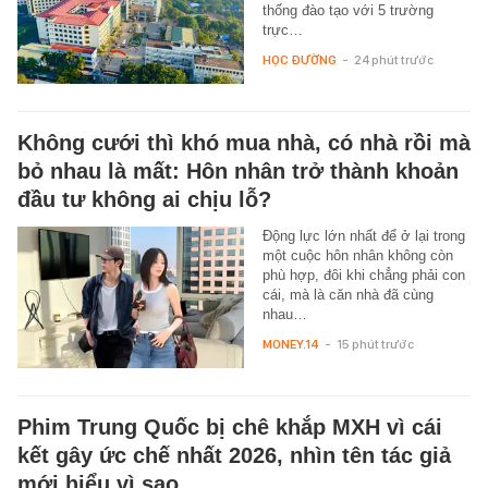
thống đào tạo với 5 trường
trực…
HỌC ĐƯỜNG
-
24 phút trước
Không cưới thì khó mua nhà, có nhà rồi mà
bỏ nhau là mất: Hôn nhân trở thành khoản
đầu tư không ai chịu lỗ?
Động lực lớn nhất để ở lại trong
một cuộc hôn nhân không còn
phù hợp, đôi khi chẳng phải con
cái, mà là căn nhà đã cùng
nhau…
MONEY.14
-
15 phút trước
Phim Trung Quốc bị chê khắp MXH vì cái
kết gây ức chế nhất 2026, nhìn tên tác giả
mới hiểu vì sao