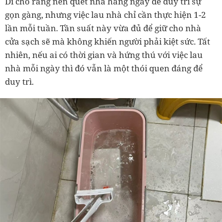
Dì
cho rằng nên quét nhà hàng ngày để duy trì sự
gọn gàng, nhưng việc lau nhà chỉ cần thực hiện 1-2
lần mỗi tuần. Tần suất này vừa đủ để giữ cho nhà
cửa sạch sẽ mà không khiến người phải kiệt sức. Tất
nhiên, nếu ai có thời gian và hứng thú với việc lau
nhà mỗi ngày thì đó vẫn là một thói quen đáng để
duy trì.