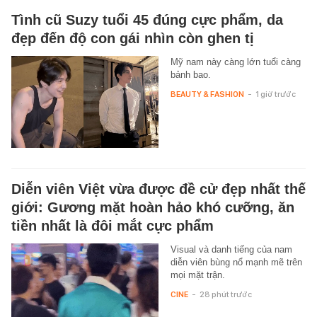
Tình cũ Suzy tuổi 45 đúng cực phẩm, da
đẹp đến độ con gái nhìn còn ghen tị
Mỹ nam này càng lớn tuổi càng
bảnh bao.
BEAUTY & FASHION
-
1 giờ trước
Diễn viên Việt vừa được đề cử đẹp nhất thế
giới: Gương mặt hoàn hảo khó cưỡng, ăn
tiền nhất là đôi mắt cực phẩm
Visual và danh tiếng của nam
diễn viên bùng nổ mạnh mẽ trên
mọi mặt trận.
CINE
-
28 phút trước