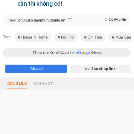
cần thì không có!
Copy link
Theo
phunuso.baophunuthudo.vn
Tags
House N Home
Nội Trợ
Chi Tiêu
Mua Sắm
Theo dõi Kenh14.vn trên
Chia sẻ
Sao chép link
CÙNG MỤC
ĐANG HOT