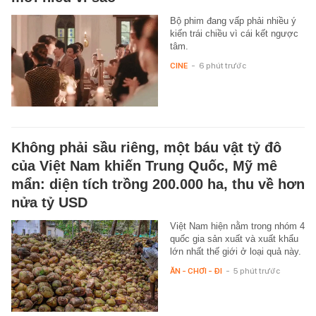
Bộ phim đang vấp phải nhiều ý
kiến trái chiều vì cái kết ngược
tâm.
CINE
-
6 phút trước
Không phải sầu riêng, một báu vật tỷ đô
của Việt Nam khiến Trung Quốc, Mỹ mê
mẩn: diện tích trồng 200.000 ha, thu về hơn
nửa tỷ USD
Việt Nam hiện nằm trong nhóm 4
quốc gia sản xuất và xuất khẩu
lớn nhất thế giới ở loại quả này.
ĂN - CHƠI - ĐI
-
5 phút trước