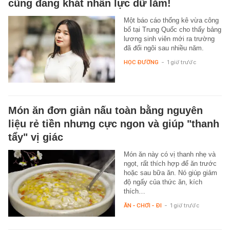
cũng đang khát nhân lực dữ lắm!
Một báo cáo thống kê vừa công
bố tại Trung Quốc cho thấy bảng
lương sinh viên mới ra trường
đã đổi ngôi sau nhiều năm.
HỌC ĐƯỜNG
-
1 giờ trước
Món ăn đơn giản nấu toàn bằng nguyên
liệu rẻ tiền nhưng cực ngon và giúp "thanh
tẩy" vị giác
Món ăn này có vị thanh nhẹ và
ngọt, rất thích hợp để ăn trước
hoặc sau bữa ăn. Nó giúp giảm
độ ngấy của thức ăn, kích
thích…
ĂN - CHƠI - ĐI
-
1 giờ trước