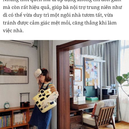
mà còn rất hiệu quả, giúp bà nội trợ trung niên như
dì có thể vừa duy trì một ngôi nhà tươm tất, vừa
tránh được cảm giác mệt mỏi, căng thẳng khi làm
việc nhà.