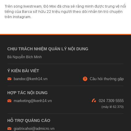
Trên sóng livestream, Độ Mixi đã chia sẻ rằng mình được trung vệ nổi
tiếng của Barca sở hữu 22 triệu người theo dõi nhắn tin trò chuyện
trên Instagram.
CHỊU TRÁCH NHIỆM QUẢN LÝ NỘI DUNG
Bà Nguyễn Bích Minh
Ý KIẾN BÀI VIẾT
bandoc@kenh14.vn
Câu hỏi thường gặp
HỢP TÁC NỘI DUNG
marketing@kenh14.vn
024 7309 5555
HỖ TRỢ QUẢNG CÁO
giaitrixahoi@admicro.vn