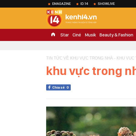
EMAGAZINE
ID.14
SHOWLIVE
Star
Ciné
Musik
Beauty & Fashion
TIN TỨC VỀ KHU VỰC TRONG NHÀ - KHU VUC
khu vực trong n
Chia sẻ
0