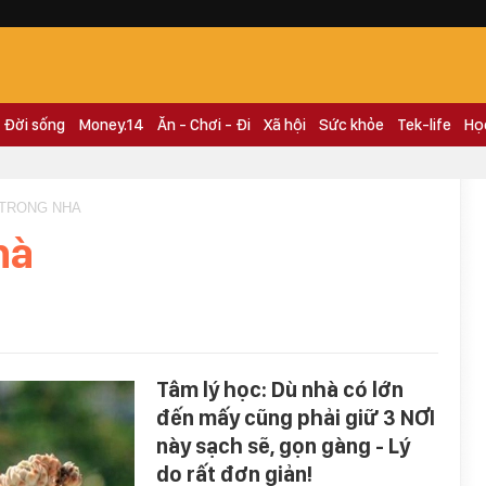
Đời sống
Money.14
Ăn - Chơi - Đi
Xã hội
Sức khỏe
Tek-life
Họ
 TRONG NHA
hà
Tâm lý học: Dù nhà có lớn
đến mấy cũng phải giữ 3 NƠI
này sạch sẽ, gọn gàng - Lý
do rất đơn giản!