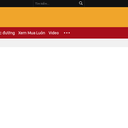
c đường
Xem Mua Luôn
Video