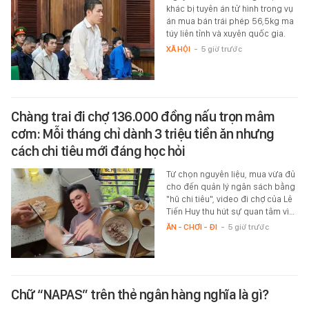
khác bị tuyên án tử hình trong vụ
án mua bán trái phép 56,5kg ma
túy liên tỉnh và xuyên quốc gia.
XÃ HỘI
-
5 giờ trước
Chàng trai đi chợ 136.000 đồng nấu trọn mâm
cơm: Mỗi tháng chỉ dành 3 triệu tiền ăn nhưng
cách chi tiêu mới đáng học hỏi
Từ chọn nguyên liệu, mua vừa đủ
cho đến quản lý ngân sách bằng
"hũ chi tiêu", video đi chợ của Lê
Tiến Huy thu hút sự quan tâm vì…
ĂN - CHƠI - ĐI
-
5 giờ trước
Chữ “NAPAS” trên thẻ ngân hàng nghĩa là gì?