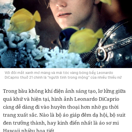
Với đôi mắt xanh mơ màng và mái tóc vàng bóng bẩy, Leonardo
DiCaprio thuở 21 chính là “người tình trong mộng” của nhiều thiếu nữ
Trong bầu không khí điện ảnh sáng tạo, lơ lửng giữa
quá khứ và hiện tại, hình ảnh Leonardo DiCaprio
càng dễ dàng đi vào huyền thoại hơn nhờ gu thời
trang xuất sắc. Nào là bộ áo giáp đêm dạ hội, bộ suit
đen trưởng thành, hay kinh điển nhất là áo sơ mi
Hawaii nhiều họa tiết.