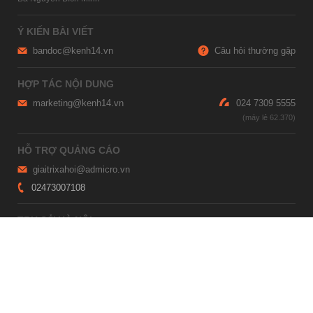
Ý KIẾN BÀI VIẾT
bandoc@kenh14.vn
Câu hỏi thường gặp
HỢP TÁC NỘI DUNG
marketing@kenh14.vn
024 7309 5555
HỖ TRỢ QUẢNG CÁO
giaitrixahoi@admicro.vn
02473007108
TRỤ SỞ HÀ NỘI
Tầng 21, Tòa nhà Center Building, Hapulico Complex, Số 01, phố
Nguyễn Huy Tưởng, phường Thanh Xuân, thành phố Hà Nội
TRỤ SỞ TP.HỒ CHÍ MINH
Tầng 4, Tòa nhà 123, số 127 Võ Văn Tần, Phường Xuân Hòa, TPHCM