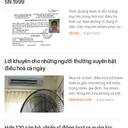
SN 1999
Trịnh Quang Nam là đối tượng
truy tìm trong lĩnh vực điều tra
hình sự, hiện không rõ đang ở
đâu. Việc truy tìm nhằm phục vụ…
XÃ HỘI
-
6 giờ trước
Lời khuyên cho những người thường xuyên bật
điều hoà cả ngày
Mùa hè oi bức, điều hòa trở thành
thiết bị gần như không thể thiếu
trong nhiều gia đình. Tuy nhiên,
việc đóng kín cửa phòng và bật…
XEM MUA LUÔN
-
6 giờ trước
Hơn 120 cán bộ, chiến sĩ đồng loạt ra quân lúc