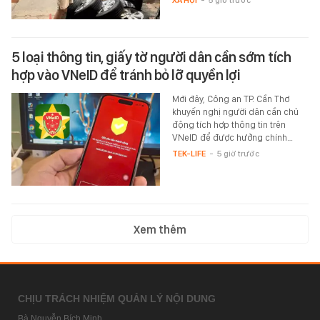
XÃ HỘI
-
5 giờ trước
5 loại thông tin, giấy tờ người dân cần sớm tích
hợp vào VNeID để tránh bỏ lỡ quyền lợi
Mới đây, Công an TP. Cần Thơ
khuyến nghị người dân cần chủ
động tích hợp thông tin trên
VNeID để được hưởng chính…
TEK-LIFE
-
5 giờ trước
Xem thêm
CHỊU TRÁCH NHIỆM QUẢN LÝ NỘI DUNG
Bà Nguyễn Bích Minh