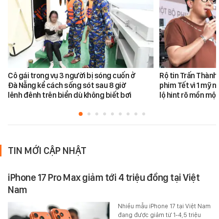
Cô gái trong vụ 3 người bị sóng cuốn ở
Rộ tin Trấn Thành
Đà Nẵng kể cách sống sót sau 8 giờ
phim Tết vì 1 mỹ n
lênh đênh trên biển dù không biết bơi
lộ hint rõ mồn một
TIN MỚI CẬP NHẬT
iPhone 17 Pro Max giảm tới 4 triệu đồng tại Việt
Nam
Nhiều mẫu iPhone 17 tại Việt Nam
đang được giảm từ 1-4,5 triệu