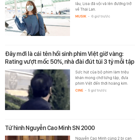
lâu, Lisa đã vội vã lên đường trở
về Thái Lan.
MUSIK
-
6 giờ trước
Đây mới là cái tên hồi sinh phim Việt giờ vàng:
Rating vượt mốc 50%, nhà đài đút túi 3 tỷ mỗi tập
Sức hút của bộ phim làm triệu
khán mong chờ từng tập, đưa
phim Việt đến thời hoàng kim.
CINE
-
5 giờ trước
Tử hình Nguyễn Cao Minh SN 2000
Nguyễn Cao Minh cùng 2 bị can