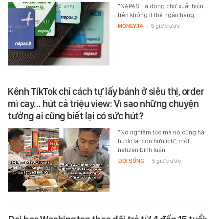
“NAPAS” là dòng chữ xuất hiện
trên không ít thẻ ngân hàng.
MONEY.14
-
5 giờ trước
Kênh TikTok chỉ cách tự lấy bánh ở siêu thị, order
mì cay… hút cả triệu view: Vì sao những chuyện
tưởng ai cũng biết lại có sức hút?
“Nó nghiêm túc mà nó cũng hài
hước lại còn hữu ích”, một
netizen bình luận.
ĐỜI SỐNG
-
5 giờ trước