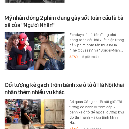
Mỹ nhân đóng 2 phim đang gây sốt toàn cầu là bà
xã của "Người Nhện"
Zendaya là cái tên đang phủ
sóng toàn cầu khi xuất hiện trong
cả 2 phim bom tấn mùa hè là
"The Odyssey" và "Spider-Man:…
STAR
-
5 giờ trước
Đối tượng kê gạch trộm bánh xe ô tô ở Hà Nội khai
nhận thêm nhiều vụ khác
Cơ quan Công an đã bắt giữ đối
tượng có hành vi trộm cắp 2
bánh xe ô tô để ngoài đường khu
đô thị Thanh Hà (xã Bình Minh,
Hà…