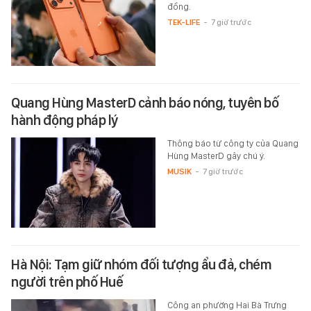
đồng.
TEK-LIFE
-
7 giờ trước
Quang Hùng MasterD cảnh báo nóng, tuyên bố
hành động pháp lý
Thông báo từ công ty của Quang
Hùng MasterD gây chú ý.
MUSIK
-
7 giờ trước
Hà Nội: Tạm giữ nhóm đối tượng ẩu đả, chém
người trên phố Huế
Công an phường Hai Bà Trưng