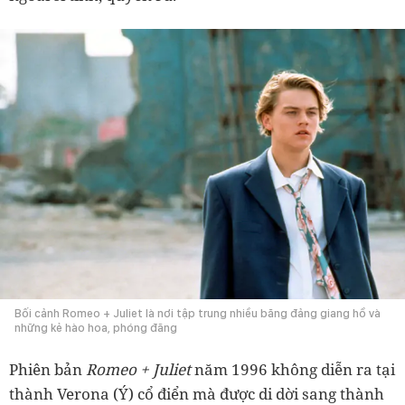
Bối cảnh Romeo + Juliet là nơi tập trung nhiều băng đảng giang hồ và
những kẻ hào hoa, phóng đãng
Phiên bản
Romeo + Juliet
năm 1996 không diễn ra tại
thành Verona (Ý) cổ điển mà được di dời sang thành