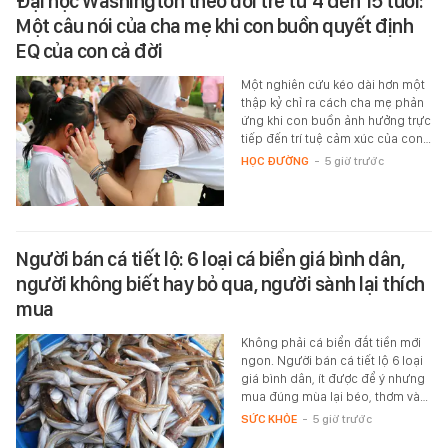
Đại học Washington theo dõi trẻ từ 4 đến 15 tuổi:
Một câu nói của cha mẹ khi con buồn quyết định
EQ của con cả đời
Một nghiên cứu kéo dài hơn một
thập kỷ chỉ ra cách cha mẹ phản
ứng khi con buồn ảnh hưởng trực
tiếp đến trí tuệ cảm xúc của con…
HỌC ĐƯỜNG
-
5 giờ trước
Người bán cá tiết lộ: 6 loại cá biển giá bình dân,
người không biết hay bỏ qua, người sành lại thích
mua
Không phải cá biển đắt tiền mới
ngon. Người bán cá tiết lộ 6 loại
giá bình dân, ít được để ý nhưng
mua đúng mùa lại béo, thơm và…
SỨC KHỎE
-
5 giờ trước