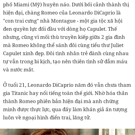
phố Miami (Mỹ) huyên náo. Dưới bối cảnh thành thị
hiện đại, chàng Romeo của Leonardo DiCaprio là
"con trai cưng" nhà Montague - một gia tộc xã hội
đen quyền lực đối đầu với dòng họ Capulet. Thế
nhưng, cũng vì mối thù truyền kiếp giữa 2 gia đình
mà Romeo không thể sánh đôi cùng tiểu thư Juliet
Capulet xinh đẹp. Đôi tình nhân trẻ đành cùng nhau
tự vẫn trong bi kịch, tạo nên thiên tình sử đẫm máu
và nước mắt.
Ở tuổi 21, Leonardo DiCaprio năm đó vẫn chưa tham
gia Titanic hay nổi tiếng toàn thế giới. Nhờ hóa thân
thành Romeo phiên bản hiện đại mà anh chứng
minh được thực lực, qua đấy làm khán giả ấn tượng
luôn về ngoại hình điển trai, lãng tử.