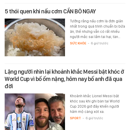
5 thói quen khi nấu cơm CẦN BỎ NGAY
Tưởng rằng nấu cơm là đơn giản
nhất trong quá trình chuẩn bị bữa
ăn, thế nhưng vẫn có rất nhiều
người mắc sai lầm tai hại, tàn…
SỨC KHỎE
-
6 giờ trước
Lặng người nhìn lại khoảnh khắc Messi bật khóc ở
World Cup vì bố ốm nặng, hôm nay bố anh đã qua
đời
Khoảnh khắc Lionel Messi bật
khóc sau khi ghi bàn tại World
Cup 2026 giờ đây khiến người
hâm mộ càng xót xa.
SPORT
-
6 giờ trước