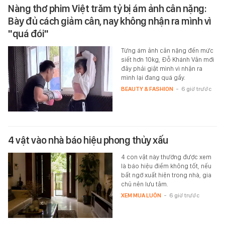
Nàng thơ phim Việt trăm tỷ bị ám ảnh cân nặng:
Bày đủ cách giảm cân, nay không nhận ra mình vì
"quá đói"
Từng ám ảnh cân nặng đến mức
siết hơn 10kg, Đỗ Khánh Vân mới
đây phải giật mình vì nhận ra
mình lại đang quá gầy.
BEAUTY & FASHION
-
6 giờ trước
4 vật vào nhà báo hiệu phong thủy xấu
4 con vật này thường được xem
là báo hiệu điềm không tốt, nếu
bất ngờ xuất hiện trong nhà, gia
chủ nên lưu tâm.
XEM MUA LUÔN
-
6 giờ trước