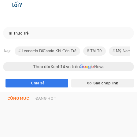
tối?
Trí Thức Trẻ
Tags
Leonardo DiCaprio Khi Còn Trẻ
Tài Tử
Mỹ Nam
Theo dõi Kenh14.vn trên
Chia sẻ
Sao chép link
CÙNG MỤC
ĐANG HOT