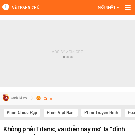
VỀ TRANG CHỦ
MỚI NHẤT
MỚI NHẤT
Xem thêm
Cine
Phim Chiếu Rạp
Phim Việt Nam
Phim Truyền Hình
Hoa
Không phải Titanic, vai diễn này mới là “đỉnh