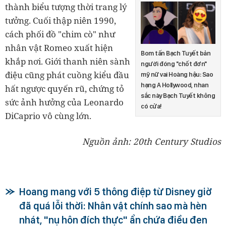
thành biểu tượng thời trang lý
tưởng. Cuối thập niên 1990,
cách phối đồ "chim cò" như
nhân vật Romeo xuất hiện
Bom tấn Bạch Tuyết bản
khắp nơi. Giới thanh niên sành
người đóng "chốt đơn"
điệu cũng phát cuồng kiểu đầu
mỹ nữ vai Hoàng hậu: Sao
hạng A Hollywood, nhan
hất ngược quyến rũ, chứng tỏ
sắc này Bạch Tuyết không
sức ảnh hưởng của Leonardo
có cửa!
DiCaprio vô cùng lớn.
Nguồn ảnh: 20th Century Studios
Hoang mang với 5 thông điệp từ Disney giờ
đã quá lỗi thời: Nhân vật chính sao mà hèn
nhát, "nụ hôn đích thực" ẩn chứa điều đen