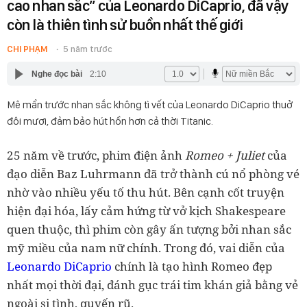
cao nhan sắc” của Leonardo DiCaprio, đã vậy
còn là thiên tình sử buồn nhất thế giới
CHI PHẠM
5 năm trước
Nghe đọc bài
2:10
Mê mẩn trước nhan sắc không tì vết của Leonardo DiCaprio thuở
đôi mươi, đảm bảo hút hồn hơn cả thời Titanic.
25 năm về trước, phim điện ảnh
Romeo + Juliet
của
đạo diễn Baz Luhrmann đã trở thành cú nổ phòng vé
nhờ vào nhiều yếu tố thu hút. Bên cạnh cốt truyện
hiện đại hóa, lấy cảm hứng từ vở kịch Shakespeare
quen thuộc, thì phim còn gây ấn tượng bởi nhan sắc
mỹ miều của nam nữ chính. Trong đó, vai diễn của
Leonardo DiCaprio
chính là tạo hình Romeo đẹp
nhất mọi thời đại, đánh gục trái tim khán giả bằng vẻ
ngoài si tình, quyến rũ.