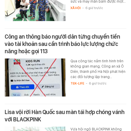
sức và may mắn bám được một…
XÃ HỘI
-
6 giờ trước
Công an thông báo người dân từng chuyển tiền
vào tài khoản sau cần trình báo lực lượng chức
năng hoặc gọi 113
Qua công tác nắm tình hình trên
không gian mạng, Công an xã Ô
Diên, thành phố Hà Nội phát hiện
các đối tượng lập trang…
TEK-LIFE
-
6 giờ trước
Lisa vội rời Hàn Quốc sau màn tái hợp chóng vánh
với BLACKPINK
Vừa hội ngộ BLACKPINK không